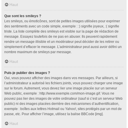
Haut
Que sont les smileys ?
Les smileys, ou émoticônes, sont de petites images utilisées pour exprimer
des sentiments avec un code simple, exemple : :) signifie joyeux, :( signifie
triste. La liste complète des smileys est visible sur la page de rédaction de
message. Essayez toutefois de ne pas en abuser. Ils peuvent rapidement
rendre un message illisible et un modérateur peut décider de les retirer ou
simplement d’effacer le message. L’administrateur peut aussi avoir défini un
nombre maximum de smileys par message.
Haut
Puis-je publier des images ?
Oui, vous pouvez afficher des images dans vos messages. Par ailleurs, si
l’administrateur a autorisé les fichiers joints, vous pouvez charger une image
sur le forum. Autrement, vous devez lier une image placée sur un serveur
Web public, exemple : http://www.exemple.com/mon-image.gif. Vous ne
pouvez pas lier des images de votre ordinateur (sauf si c’est un serveur Web
public) ni des images placées derrière des mécanismes d’authentification,
exemple : boîtes aux lettres Hotmail ou Yahoo!, sites protégés par un mot de
passe, etc. Pour afficher l’image, utilisez la balise BBCode [img].
Haut