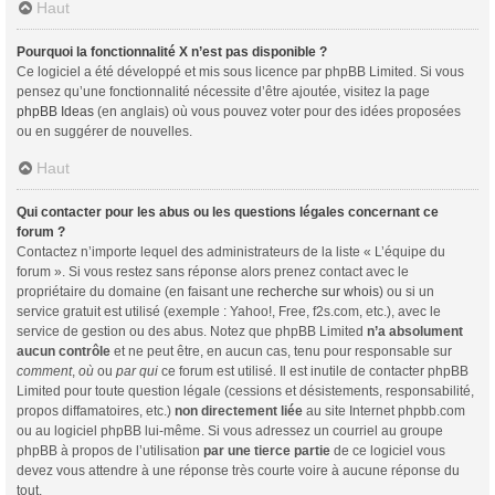
Haut
Pourquoi la fonctionnalité X n’est pas disponible ?
Ce logiciel a été développé et mis sous licence par phpBB Limited. Si vous
pensez qu’une fonctionnalité nécessite d’être ajoutée, visitez la page
phpBB Ideas
(en anglais) où vous pouvez voter pour des idées proposées
ou en suggérer de nouvelles.
Haut
Qui contacter pour les abus ou les questions légales concernant ce
forum ?
Contactez n’importe lequel des administrateurs de la liste « L’équipe du
forum ». Si vous restez sans réponse alors prenez contact avec le
propriétaire du domaine (en faisant une
recherche sur whois
) ou si un
service gratuit est utilisé (exemple : Yahoo!, Free, f2s.com, etc.), avec le
service de gestion ou des abus. Notez que phpBB Limited
n’a absolument
aucun contrôle
et ne peut être, en aucun cas, tenu pour responsable sur
comment
,
où
ou
par qui
ce forum est utilisé. Il est inutile de contacter phpBB
Limited pour toute question légale (cessions et désistements, responsabilité,
propos diffamatoires, etc.)
non directement liée
au site Internet phpbb.com
ou au logiciel phpBB lui-même. Si vous adressez un courriel au groupe
phpBB à propos de l’utilisation
par une tierce partie
de ce logiciel vous
devez vous attendre à une réponse très courte voire à aucune réponse du
tout.