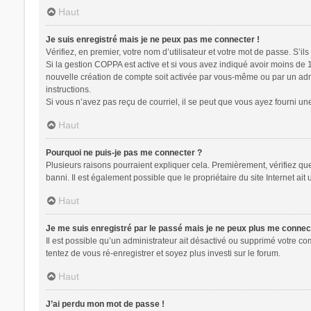
Haut
Je suis enregistré mais je ne peux pas me connecter !
Vérifiez, en premier, votre nom d’utilisateur et votre mot de passe. S’ils s
Si la gestion COPPA est active et si vous avez indiqué avoir moins de 
nouvelle création de compte soit activée par vous-même ou par un admin
instructions.
Si vous n’avez pas reçu de courriel, il se peut que vous ayez fourni une 
Haut
Pourquoi ne puis-je pas me connecter ?
Plusieurs raisons pourraient expliquer cela. Premièrement, vérifiez que 
banni. Il est également possible que le propriétaire du site Internet ait 
Haut
Je me suis enregistré par le passé mais je ne peux plus me connec
Il est possible qu’un administrateur ait désactivé ou supprimé votre co
tentez de vous ré-enregistrer et soyez plus investi sur le forum.
Haut
J’ai perdu mon mot de passe !