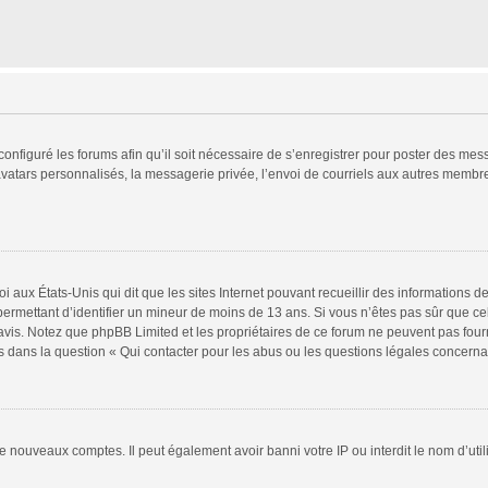
configuré les forums afin qu’il soit nécessaire de s’enregistrer pour poster des mes
atars personnalisés, la messagerie privée, l’envoi de courriels aux autres membres
i aux États-Unis qui dit que les sites Internet pouvant recueillir des informations
s permettant d’identifier un mineur de moins de 13 ans. Si vous n’êtes pas sûr que 
n avis. Notez que phpBB Limited et les propriétaires de ce forum ne peuvent pas four
s dans la question « Qui contacter pour les abus ou les questions légales concerna
de nouveaux comptes. Il peut également avoir banni votre IP ou interdit le nom d’uti