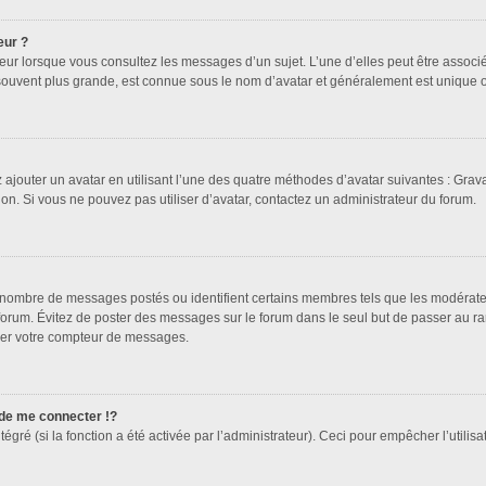
eur ?
teur lorsque vous consultez les messages d’un sujet. L’une d’elles peut être associ
souvent plus grande, est connue sous le nom d’avatar et généralement est unique
 ajouter un avatar en utilisant l’une des quatre méthodes d’avatar suivantes : Gravat
ion. Si vous ne pouvez pas utiliser d’avatar, contactez un administrateur du forum.
le nombre de messages postés ou identifient certains membres tels que les modérat
du forum. Évitez de poster des messages sur le forum dans le seul but de passer au ra
sser votre compteur de messages.
e me connecter !?
ré (si la fonction a été activée par l’administrateur). Ceci pour empêcher l’utilisati