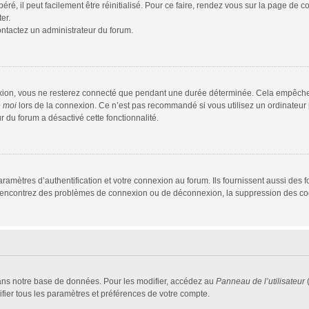
é, il peut facilement être réinitialisé. Pour ce faire, rendez vous sur la page de 
er.
contactez un administrateur du forum.
xion, vous ne resterez connecté que pendant une durée déterminée. Cela empêche que
e moi
lors de la connexion. Ce n’est pas recommandé si vous utilisez un ordinateur p
r du forum a désactivé cette fonctionnalité.
mètres d’authentification et votre connexion au forum. Ils fournissent aussi des fo
us rencontrez des problèmes de connexion ou de déconnexion, la suppression des coo
ans notre base de données. Pour les modifier, accédez au
Panneau de l’utilisateur
(
fier tous les paramètres et préférences de votre compte.