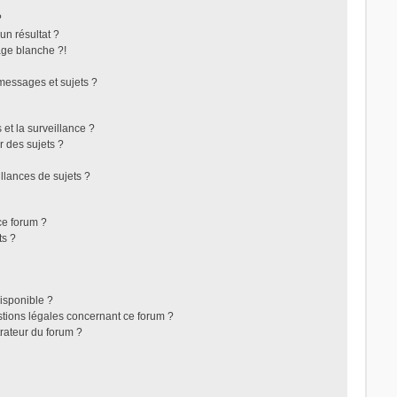
?
n résultat ?
ge blanche ?!
messages et sujets ?
s et la surveillance ?
r des sujets ?
lances de sujets ?
 ce forum ?
ts ?
disponible ?
stions légales concernant ce forum ?
rateur du forum ?