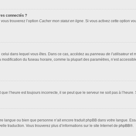
res connectés ?
 vous trouverez l’option
Cacher mon statut en ligne
. Si vous activez cette option v
 de celui dans lequel vous êtes. Dans ce cas, accédez au
panneau de l’utilisateur
et m
la modification du fuseau horaire, comme la plupart des paramètres, n’est accessib
que l’heure est toujours incorrecte, il se peut que le serveur ne soit pas à l’heure
 votre langue ou bien que personne n’ait encore traduit phpBB dans votre langue. Es
elle traduction. Vous trouverez plus d’informations sur le site Internet de
phpBB
®.