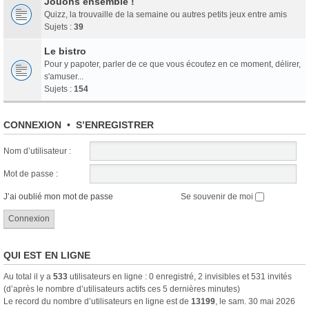
Jouons ensemble !
Quizz, la trouvaille de la semaine ou autres petits jeux entre amis
Sujets :
39
Le bistro
Pour y papoter, parler de ce que vous écoutez en ce moment, délirer,
s'amuser...
Sujets :
154
CONNEXION
•
S’ENREGISTRER
Nom d’utilisateur :
Mot de passe :
J’ai oublié mon mot de passe
Se souvenir de moi
QUI EST EN LIGNE
Au total il y a
533
utilisateurs en ligne : 0 enregistré, 2 invisibles et 531 invités
(d’après le nombre d’utilisateurs actifs ces 5 dernières minutes)
Le record du nombre d’utilisateurs en ligne est de
13199
, le sam. 30 mai 2026