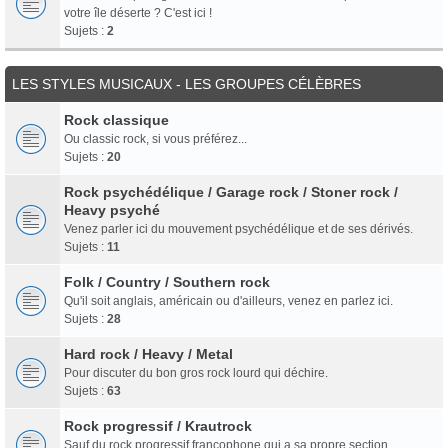
votre île déserte ? C'est ici !
Sujets :
2
LES STYLES MUSICAUX - LES GROUPES CÉLÈBRES
Rock classique
Ou classic rock, si vous préférez...
Sujets :
20
Rock psychédélique / Garage rock / Stoner rock /
Heavy psyché
Venez parler ici du mouvement psychédélique et de ses dérivés.
Sujets :
11
Folk / Country / Southern rock
Qu'il soit anglais, américain ou d'ailleurs, venez en parlez ici.
Sujets :
28
Hard rock / Heavy / Metal
Pour discuter du bon gros rock lourd qui déchire.
Sujets :
63
Rock progressif / Krautrock
Sauf du rock progressif francophone qui a sa propre section.