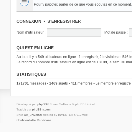
Pour y papoter, parler de ce que vous écoutez en ce moment, d
CONNEXION
•
S’ENREGISTRER
Nom d’utilisateur :
Mot de passe :
QUI EST EN LIGNE
Au total il y a
549
utilisateurs en ligne : 1 enregistré, 2 invisibles et 546 
Le record du nombre d’utilisateurs en ligne est de
13199
, le sam. 30 ma
STATISTIQUES
171701
messages •
1469
sujets •
411
membres • Le membre enregistré l
Développé par
phpBB
® Forum Software © phpBB Limited
Traduit par
phpBB-fr.com
Style
we_universal
created by INVENTEA & v12mike
Confidentialité
Conditions