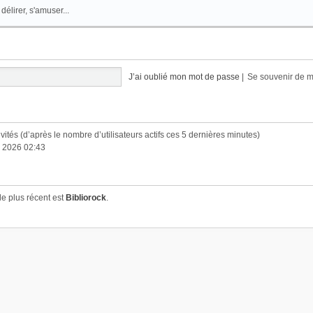
élirer, s'amuser...
J’ai oublié mon mot de passe
|
Se souvenir de 
invités (d’après le nombre d’utilisateurs actifs ces 5 dernières minutes)
i 2026 02:43
e plus récent est
Bibliorock
.