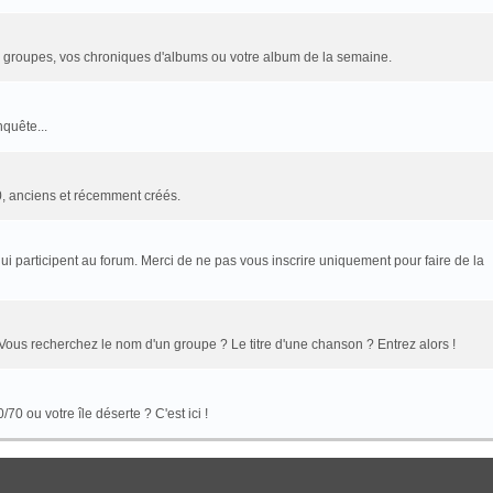
e groupes, vos chroniques d'albums ou votre album de la semaine.
quête...
70, anciens et récemment créés.
i participent au forum. Merci de ne pas vous inscrire uniquement pour faire de la
ous recherchez le nom d'un groupe ? Le titre d'une chanson ? Entrez alors !
0 ou votre île déserte ? C'est ici !