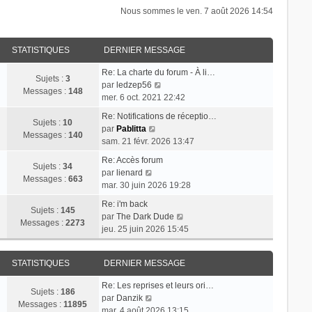
Nous sommes le ven. 7 août 2026 14:54
STATISTIQUES
DERNIER MESSAGE
Re: La charte du forum - À li…
Sujets :
3
V
par
ledzep56
Messages :
148
o
mer. 6 oct. 2021 22:42
i
Re: Notifications de réceptio…
r
Sujets :
10
V
par
Pablitta
l
Messages :
140
o
sam. 21 févr. 2026 13:47
e
i
d
Re: Accès forum
r
Sujets :
34
V
e
par
lienard
l
Messages :
663
o
r
mar. 30 juin 2026 19:28
e
i
n
d
Re: i'm back
r
i
Sujets :
145
e
V
par
The Dark Dude
l
e
Messages :
2273
r
o
jeu. 25 juin 2026 15:45
e
r
n
i
d
m
i
r
e
e
STATISTIQUES
DERNIER MESSAGE
e
l
r
s
r
e
n
s
Re: Les reprises et leurs ori…
m
d
Sujets :
186
i
V
a
par
Danzik
e
e
Messages :
11895
e
o
g
mar. 4 août 2026 13:15