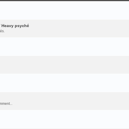
 / Heavy psyché
és.
mment...