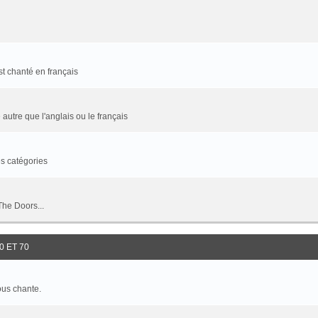
t chanté en français
utre que l'anglais ou le français
es catégories
The Doors...
 ET 70
ous chante.