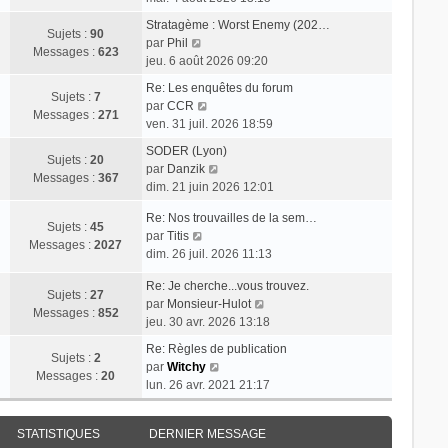
s
r
r
i
e
s
n
Stratagème : Worst Enemy (202…
m
r
Sujets :
90
V
a
i
par
Phil
e
l
Messages :
623
o
g
e
jeu. 6 août 2026 09:20
s
e
i
e
r
s
d
Re: Les enquêtes du forum
r
m
Sujets :
7
V
a
e
par
CCR
l
e
Messages :
271
o
g
r
ven. 31 juil. 2026 18:59
e
s
i
e
n
d
s
SODER (Lyon)
r
i
Sujets :
20
e
V
a
par
Danzik
l
e
Messages :
367
r
o
g
dim. 21 juin 2026 12:01
e
r
n
i
e
d
m
Re: Nos trouvailles de la sem…
i
r
Sujets :
45
e
e
V
par
Titis
e
l
Messages :
2027
r
s
o
dim. 26 juil. 2026 11:13
r
e
n
s
i
m
d
i
a
Re: Je cherche...vous trouvez.
r
e
e
Sujets :
27
e
g
V
par
Monsieur-Hulot
l
s
r
Messages :
852
r
e
o
jeu. 30 avr. 2026 13:18
e
s
n
m
i
d
a
i
Re: Règles de publication
e
r
Sujets :
2
e
g
e
V
par
Witchy
s
l
Messages :
20
r
e
r
o
lun. 26 avr. 2021 21:17
s
e
n
m
i
a
d
i
e
r
g
e
e
STATISTIQUES
DERNIER MESSAGE
s
l
e
r