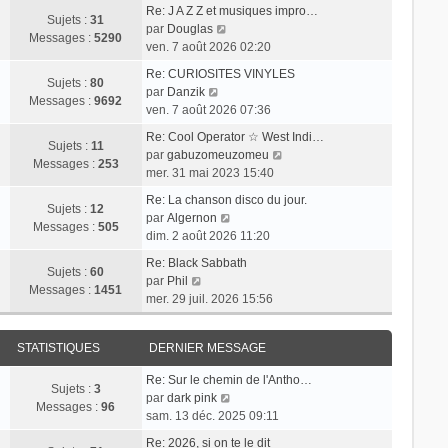
n
s
i
m
d
Re: J A Z Z et musiques impro…
i
a
r
Sujets :
31
e
e
V
par
Douglas
e
g
l
Messages :
5290
s
r
o
ven. 7 août 2026 02:20
r
e
e
s
n
i
m
d
Re: CURIOSITES VINYLES
a
i
r
Sujets :
80
V
e
e
par
Danzik
g
e
l
Messages :
9692
o
s
r
ven. 7 août 2026 07:36
e
r
e
i
s
n
m
d
Re: Cool Operator ☆ West Indi…
r
a
i
Sujets :
11
e
e
V
par
gabuzomeuzomeu
l
g
e
Messages :
253
s
r
o
mer. 31 mai 2023 15:40
e
e
r
s
n
i
d
m
Re: La chanson disco du jour.
a
i
r
Sujets :
12
e
V
e
par
Algernon
g
e
l
Messages :
505
r
o
s
dim. 2 août 2026 11:20
e
r
e
n
i
s
m
d
Re: Black Sabbath
i
r
a
Sujets :
60
V
e
e
par
Phil
e
l
g
Messages :
1451
o
s
r
mer. 29 juil. 2026 15:56
r
e
e
i
s
n
m
d
r
a
i
e
e
STATISTIQUES
DERNIER MESSAGE
l
g
e
s
r
e
e
r
s
n
Re: Sur le chemin de l'Antho…
d
m
Sujets :
3
a
i
V
par
dark pink
e
e
Messages :
96
g
e
o
sam. 13 déc. 2025 09:11
r
s
e
r
i
n
s
Re: 2026, si on te le dit