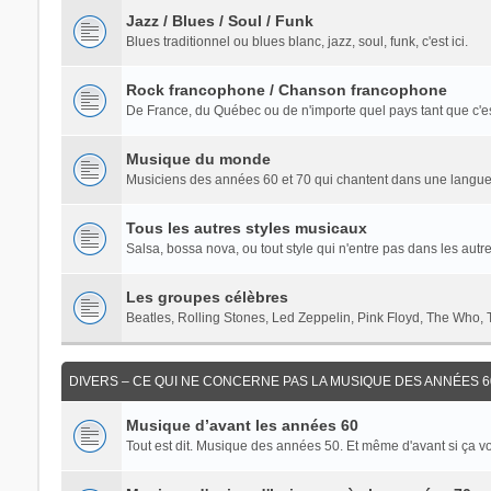
Jazz / Blues / Soul / Funk
Blues traditionnel ou blues blanc, jazz, soul, funk, c'est ici.
Rock francophone / Chanson francophone
De France, du Québec ou de n'importe quel pays tant que c'es
Musique du monde
Musiciens des années 60 et 70 qui chantent dans une langue a
Tous les autres styles musicaux
Salsa, bossa nova, ou tout style qui n'entre pas dans les autr
Les groupes célèbres
Beatles, Rolling Stones, Led Zeppelin, Pink Floyd, The Who, 
DIVERS – CE QUI NE CONCERNE PAS LA MUSIQUE DES ANNÉES 60
Musique d’avant les années 60
Tout est dit. Musique des années 50. Et même d'avant si ça v