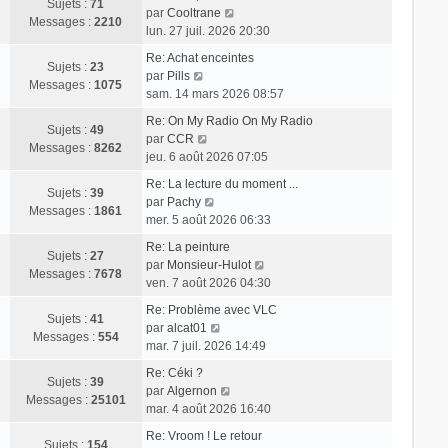
m
r
Sujets :
71
i
V
a
par
Cooltrane
e
l
Messages :
2210
e
o
g
lun. 27 juil. 2026 20:30
s
e
r
i
e
s
d
Re: Achat enceintes
m
r
Sujets :
23
V
a
e
par
Pills
e
l
Messages :
1075
o
g
r
sam. 14 mars 2026 08:57
s
e
i
e
n
s
d
Re: On My Radio On My Radio
r
i
Sujets :
49
a
V
e
par
CCR
l
e
Messages :
8262
g
o
r
jeu. 6 août 2026 07:05
e
r
e
i
n
d
m
Re: La lecture du moment ...
r
i
Sujets :
39
e
V
e
par
Pachy
l
e
Messages :
1861
r
o
s
mer. 5 août 2026 06:33
e
r
n
i
s
d
m
Re: La peinture
i
r
a
Sujets :
27
e
e
V
par
Monsieur-Hulot
e
l
g
Messages :
7678
r
s
o
ven. 7 août 2026 04:30
r
e
e
n
s
i
m
d
Re: Problème avec VLC
i
a
r
Sujets :
41
e
e
V
par
alcat01
e
g
l
Messages :
554
s
r
o
mar. 7 juil. 2026 14:49
r
e
e
s
n
i
m
d
Re: Céki ?
a
i
r
Sujets :
39
e
V
e
par
Algernon
g
e
l
Messages :
25101
s
o
r
mar. 4 août 2026 16:40
e
r
e
s
i
n
m
d
Re: Vroom ! Le retour
a
r
i
Sujets :
154