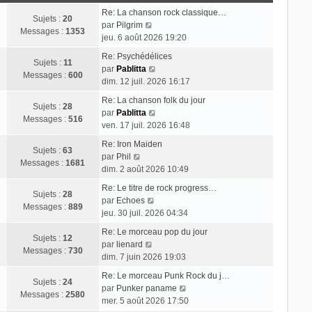
r
s
e
n
Re: La chanson rock classique…
m
a
d
Sujets :
20
V
i
par
Pilgrim
e
g
e
Messages :
1353
o
e
jeu. 6 août 2026 19:20
s
e
r
i
r
s
n
Re: Psychédélices
r
m
Sujets :
11
a
i
V
par
Pablitta
l
e
Messages :
600
g
e
o
dim. 12 juil. 2026 16:17
e
s
e
r
i
d
s
Re: La chanson folk du jour
m
r
Sujets :
28
e
V
a
par
Pablitta
e
l
Messages :
516
r
o
g
ven. 17 juil. 2026 16:48
s
e
n
i
e
s
d
Re: Iron Maiden
i
r
Sujets :
63
V
a
e
par
Phil
e
l
Messages :
1681
o
g
r
dim. 2 août 2026 10:49
r
e
i
e
n
m
d
Re: Le titre de rock progress…
r
i
Sujets :
28
e
V
e
par
Echoes
l
e
Messages :
889
s
o
r
jeu. 30 juil. 2026 04:34
e
r
s
i
n
d
m
Re: Le morceau pop du jour
a
r
i
Sujets :
12
e
V
e
par
lienard
g
l
e
Messages :
730
r
o
s
dim. 7 juin 2026 19:03
e
e
r
n
i
s
d
m
Re: Le morceau Punk Rock du j…
i
r
a
Sujets :
24
e
e
V
par
Punker paname
e
l
g
Messages :
2580
r
s
o
mer. 5 août 2026 17:50
r
e
e