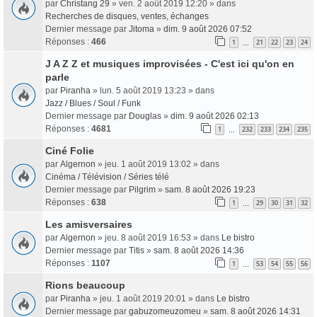
par
Christang 29
» ven. 2 août 2019 12:20 » dans
Recherches de disques, ventes, échanges
Dernier message par
Jitoma
»
dim. 9 août 2026 07:52
Réponses :
466
1
21
22
23
24
…
J A Z Z et musiques improvisées - C'est ici qu'on en
parle
par
Piranha
» lun. 5 août 2019 13:23 » dans
Jazz / Blues / Soul / Funk
Dernier message par
Douglas
»
dim. 9 août 2026 02:13
Réponses :
4681
1
232
233
234
235
…
Ciné Folie
par
Algernon
» jeu. 1 août 2019 13:02 » dans
Cinéma / Télévision / Séries télé
Dernier message par
Pilgrim
»
sam. 8 août 2026 19:23
Réponses :
638
1
29
30
31
32
…
Les amisversaires
par
Algernon
» jeu. 8 août 2019 16:53 » dans
Le bistro
Dernier message par
Titis
»
sam. 8 août 2026 14:36
Réponses :
1107
1
53
54
55
56
…
Rions beaucoup
par
Piranha
» jeu. 1 août 2019 20:01 » dans
Le bistro
Dernier message par
gabuzomeuzomeu
»
sam. 8 août 2026 14:31