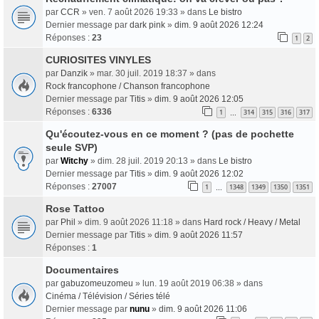
par
CCR
» ven. 7 août 2026 19:33 » dans
Le bistro
Dernier message par
dark pink
»
dim. 9 août 2026 12:24
Réponses :
23
1
2
CURIOSITES VINYLES
par
Danzik
» mar. 30 juil. 2019 18:37 » dans
Rock francophone / Chanson francophone
Dernier message par
Titis
»
dim. 9 août 2026 12:05
Réponses :
6336
1
314
315
316
317
…
Qu'écoutez-vous en ce moment ? (pas de pochette
seule SVP)
par
Witchy
» dim. 28 juil. 2019 20:13 » dans
Le bistro
Dernier message par
Titis
»
dim. 9 août 2026 12:02
Réponses :
27007
1
1348
1349
1350
1351
…
Rose Tattoo
par
Phil
» dim. 9 août 2026 11:18 » dans
Hard rock / Heavy / Metal
Dernier message par
Titis
»
dim. 9 août 2026 11:57
Réponses :
1
Documentaires
par
gabuzomeuzomeu
» lun. 19 août 2019 06:38 » dans
Cinéma / Télévision / Séries télé
Dernier message par
nunu
»
dim. 9 août 2026 11:06