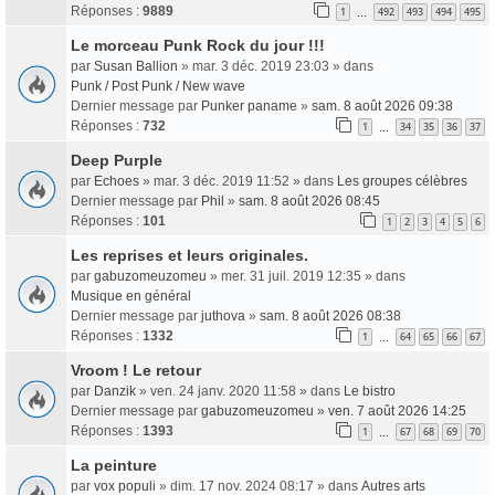
Réponses :
9889
1
492
493
494
495
…
Le morceau Punk Rock du jour !!!
par
Susan Ballion
» mar. 3 déc. 2019 23:03 » dans
Punk / Post Punk / New wave
Dernier message par
Punker paname
»
sam. 8 août 2026 09:38
Réponses :
732
1
34
35
36
37
…
Deep Purple
par
Echoes
» mar. 3 déc. 2019 11:52 » dans
Les groupes célèbres
Dernier message par
Phil
»
sam. 8 août 2026 08:45
Réponses :
101
1
2
3
4
5
6
Les reprises et leurs originales.
par
gabuzomeuzomeu
» mer. 31 juil. 2019 12:35 » dans
Musique en général
Dernier message par
juthova
»
sam. 8 août 2026 08:38
Réponses :
1332
1
64
65
66
67
…
Vroom ! Le retour
par
Danzik
» ven. 24 janv. 2020 11:58 » dans
Le bistro
Dernier message par
gabuzomeuzomeu
»
ven. 7 août 2026 14:25
Réponses :
1393
1
67
68
69
70
…
La peinture
par
vox populi
» dim. 17 nov. 2024 08:17 » dans
Autres arts