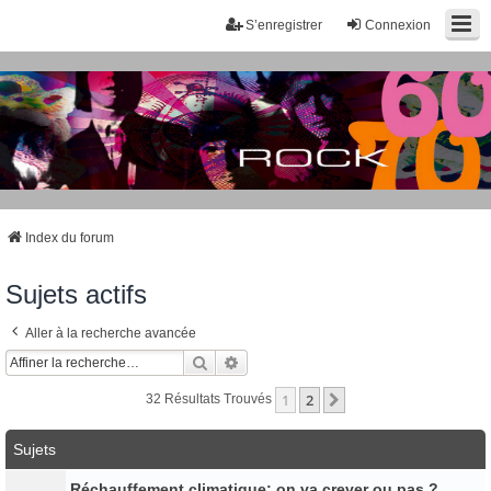
S’enregistrer
Connexion
Index du forum
Sujets actifs
Aller à la recherche avancée
Rechercher
Recherche Avancée
1
2
Suivante
32 Résultats Trouvés
Sujets
Réchauffement climatique: on va crever ou pas ?