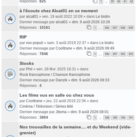
Réponses :
825
1
39
40
41
42
…
à l'écoute chez Alcat01 en ce moment
par
alcat01
» ven. 19 août 2022 10:09 » dans
Le bistro
Dernier message par
alcat01
»
dim. 9 août 2026 10:26
Réponses :
10161
1
506
507
508
509
…
RIP
par
vox populi
» sam. 3 août 2019 22:37 » dans
Le bistro
Dernier message par
Cooltrane
»
dim. 9 août 2026 09:49
Réponses :
7846
1
390
391
392
393
…
Stocks
par
Phil
» ven. 28 févr. 2025 16:31 » dans
Rock francophone / Chanson francophone
Dernier message par
Danzik
»
dim. 9 août 2026 09:33
Réponses :
4
Les films vus en salle ou chez vous
par
Cooltrane
» jeu. 22 août 2019 22:36 » dans
Cinéma / Télévision / Séries télé
Dernier message par
Jitoma
»
dim. 9 août 2026 08:01
Réponses :
3804
1
188
189
190
191
…
Nos trouvailles de la semaine.... et du Weekend (vide-
grenier)