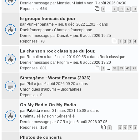
Dernier message par
Monsieur-Hulot
»
ven. 7 août 2026 04:30
Réponses :
654
1
30
31
32
33
…
le groupe francais du jour
par
Punker paname
» jeu. 8 déc. 2022 11:01 » dans
Rock francophone / Chanson francophone
Dernier message par
Danzik
»
jeu. 6 août 2026 19:25
Réponses :
78
1
2
3
4
La chanson rock classique du jour.
par
Romulien
» lun. 2 sept. 2019 00:55 » dans
Rock classique
Dernier message par
Pilgrim
»
jeu. 6 août 2026 19:20
Réponses :
801
1
38
39
40
41
…
Stratagème : Worst Enemy (2026)
par
Phil
» jeu. 6 août 2026 09:20 » dans
Chroniques d’albums – Biographies
Réponses :
0
On My Radio On My Radio
par
Pablitta
» mer. 31 mars 2021 15:08 » dans
Cinéma / Télévision / Séries télé
Dernier message par
CCR
»
jeu. 6 août 2026 07:05
Réponses :
158
1
5
6
7
8
…
Photos de concerts