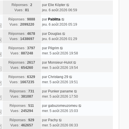
Réponses :
2
par
Elie Köpter
Vues :
81
jeu. 6 août 2026 06:59
Réponses :
9888
par
Pablitta
Vues :
2099220
jeu. 6 août 2026 05:19
5
Réponses :
4678
par
Douglas
Vues :
1438697
jeu. 6 août 2026 01:29
4
Réponses :
3797
par
Pilgrim
Vues :
887248
mer. 5 août 2026 19:58
0
Réponses :
2617
par
Monsieur-Hulot
Vues :
654260
mer. 5 août 2026 19:54
1
Réponses :
6329
par
Christang 29
Vues :
1667235
mer. 5 août 2026 19:51
7
Réponses :
731
par
Punker paname
Vues :
381087
mer. 5 août 2026 17:50
7
Réponses :
511
par
gabuzomeuzomeu
Vues :
245294
mer. 5 août 2026 15:03
6
Réponses :
929
par
Pachy
Vues :
462657
mer. 5 août 2026 06:33
7