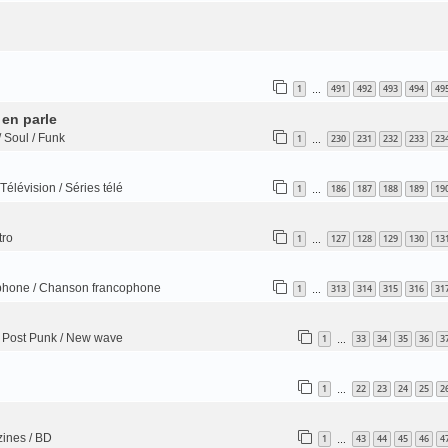
1
491
492
493
494
49
…
 en parle
/ Soul / Funk
1
230
231
232
233
23
…
Télévision / Séries télé
1
186
187
188
189
19
…
tro
1
127
128
129
130
13
…
phone / Chanson francophone
1
313
314
315
316
31
…
 Post Punk / New wave
1
33
34
35
36
3
…
1
22
23
24
25
2
…
zines / BD
1
43
44
45
46
4
…