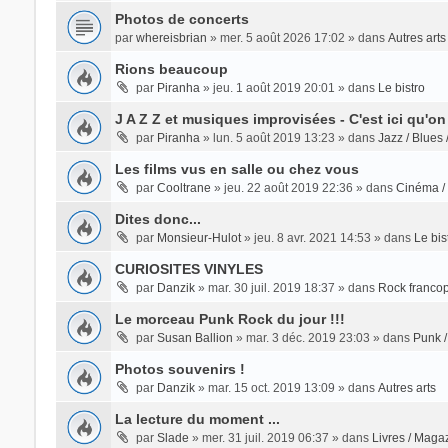
Photos de concerts
par
whereisbrian
» mer. 5 août 2026 17:02 » dans
Autres arts
Rions beaucoup
par
Piranha
» jeu. 1 août 2019 20:01 » dans
Le bistro
J A Z Z et musiques improvisées - C'est ici qu'on
par
Piranha
» lun. 5 août 2019 13:23 » dans
Jazz / Blues 
Les films vus en salle ou chez vous
par
Cooltrane
» jeu. 22 août 2019 22:36 » dans
Cinéma / 
Dites donc...
par
Monsieur-Hulot
» jeu. 8 avr. 2021 14:53 » dans
Le bis
CURIOSITES VINYLES
par
Danzik
» mar. 30 juil. 2019 18:37 » dans
Rock franco
Le morceau Punk Rock du jour !!!
par
Susan Ballion
» mar. 3 déc. 2019 23:03 » dans
Punk /
Photos souvenirs !
par
Danzik
» mar. 15 oct. 2019 13:09 » dans
Autres arts
La lecture du moment ...
par
Slade
» mer. 31 juil. 2019 06:37 » dans
Livres / Maga