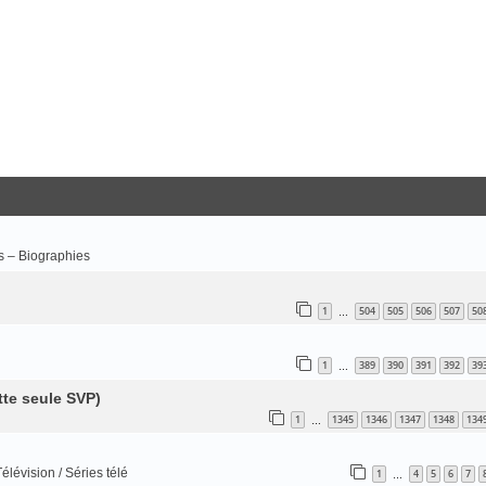
 – Biographies
1
504
505
506
507
50
…
1
389
390
391
392
39
…
te seule SVP)
1
1345
1346
1347
1348
134
…
élévision / Séries télé
1
4
5
6
7
…