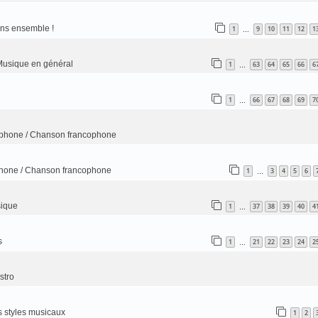
ns ensemble !
1
9
10
11
12
1
…
usique en général
1
63
64
65
66
6
…
1
66
67
68
69
7
…
phone / Chanson francophone
hone / Chanson francophone
1
3
4
5
6
…
sique
1
37
38
39
40
4
…
s
1
21
22
23
24
2
…
stro
s styles musicaux
1
2