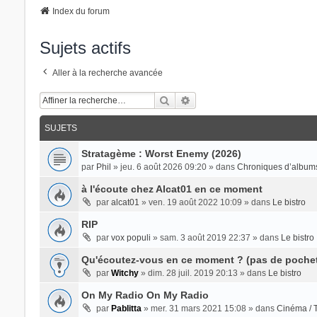
Index du forum
Sujets actifs
Aller à la recherche avancée
Rechercher
Recherche Avancée
SUJETS
Stratagème : Worst Enemy (2026)
par
Phil
» jeu. 6 août 2026 09:20 » dans
Chroniques d’albums
à l'écoute chez Alcat01 en ce moment
par
alcat01
» ven. 19 août 2022 10:09 » dans
Le bistro
RIP
par
vox populi
» sam. 3 août 2019 22:37 » dans
Le bistro
Qu'écoutez-vous en ce moment ? (pas de pochet
par
Witchy
» dim. 28 juil. 2019 20:13 » dans
Le bistro
On My Radio On My Radio
par
Pablitta
» mer. 31 mars 2021 15:08 » dans
Cinéma / T