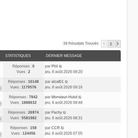
1
2
Suivant
39 Résultats Trouvés
STATISTIQUES
DERNIER MESSAGE
Réponses :
0
par
Phil
Vues :
2
jeu. 6 août 2026 09:20
Réponses :
10148
par
alcat01
Vues :
1179576
jeu. 6 août 2026 09:16
8
Réponses :
7842
par
Monsieur-Hulot
Vues :
1888632
jeu. 6 août 2026 08:48
3
Réponses :
26974
par
Pachy
Vues :
5581982
jeu. 6 août 2026 08:31
9
Réponses :
158
par
CCR
Vues :
124456
jeu. 6 août 2026 07:05
8