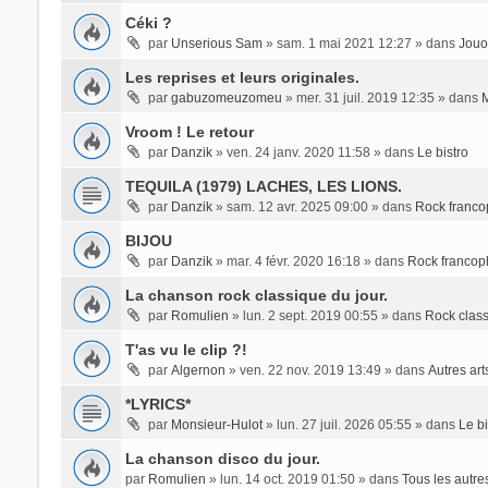
Céki ?
par
Unserious Sam
» sam. 1 mai 2021 12:27 » dans
Jouo
Les reprises et leurs originales.
par
gabuzomeuzomeu
» mer. 31 juil. 2019 12:35 » dans
M
Vroom ! Le retour
par
Danzik
» ven. 24 janv. 2020 11:58 » dans
Le bistro
TEQUILA (1979) LACHES, LES LIONS.
par
Danzik
» sam. 12 avr. 2025 09:00 » dans
Rock franco
BIJOU
par
Danzik
» mar. 4 févr. 2020 16:18 » dans
Rock francop
La chanson rock classique du jour.
par
Romulien
» lun. 2 sept. 2019 00:55 » dans
Rock clas
T'as vu le clip ?!
par
Algernon
» ven. 22 nov. 2019 13:49 » dans
Autres art
*LYRICS*
par
Monsieur-Hulot
» lun. 27 juil. 2026 05:55 » dans
Le bi
La chanson disco du jour.
par
Romulien
» lun. 14 oct. 2019 01:50 » dans
Tous les autre