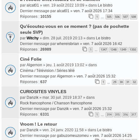
par
alcat01
» ven. 19 août 2022 10:09 » dans
Le bistro
Dernier message par
alcat01
»
ven. 7 août 2026 17:34
Réponses :
10155
1
505
506
507
508
…
Qu'écoutez-vous en ce moment ? (pas de pochette
seule SVP)
par
Witchy
» dim. 28 juil. 2019 20:13 » dans
Le bistro
Dernier message par
whereisbrian
»
ven. 7 août 2026 16:42
Réponses :
26989
1
1347
1348
1349
1350
…
Ciné Folie
par
Algernon
» jeu. 1 août 2019 13:02 » dans
Cinéma / Télévision / Séries télé
Dernier message par
Algernon
»
ven. 7 août 2026 15:32
Réponses :
637
1
29
30
31
32
…
CURIOSITES VINYLES
par
Danzik
» mar. 30 juil. 2019 18:37 » dans
Rock francophone / Chanson francophone
Dernier message par
Danzik
»
ven. 7 août 2026 15:32
Réponses :
6331
1
314
315
316
317
…
Vroom ! Le retour
par
Danzik
» ven. 24 janv. 2020 11:58 » dans
Le bistro
Dernier message par
gabuzomeuzomeu
»
ven. 7 août 2026 14:25