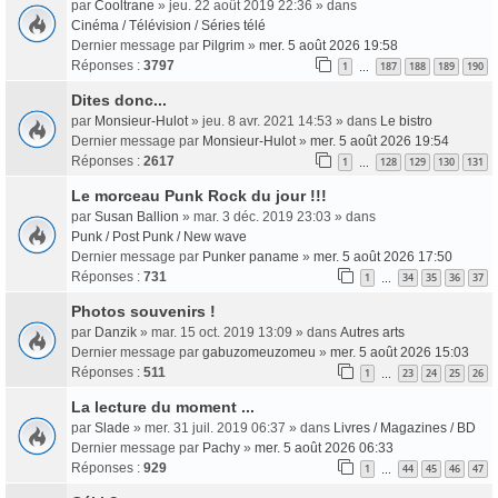
par
Cooltrane
» jeu. 22 août 2019 22:36 » dans
Cinéma / Télévision / Séries télé
Dernier message par
Pilgrim
»
mer. 5 août 2026 19:58
Réponses :
3797
1
187
188
189
190
…
Dites donc...
par
Monsieur-Hulot
» jeu. 8 avr. 2021 14:53 » dans
Le bistro
Dernier message par
Monsieur-Hulot
»
mer. 5 août 2026 19:54
Réponses :
2617
1
128
129
130
131
…
Le morceau Punk Rock du jour !!!
par
Susan Ballion
» mar. 3 déc. 2019 23:03 » dans
Punk / Post Punk / New wave
Dernier message par
Punker paname
»
mer. 5 août 2026 17:50
Réponses :
731
1
34
35
36
37
…
Photos souvenirs !
par
Danzik
» mar. 15 oct. 2019 13:09 » dans
Autres arts
Dernier message par
gabuzomeuzomeu
»
mer. 5 août 2026 15:03
Réponses :
511
1
23
24
25
26
…
La lecture du moment ...
par
Slade
» mer. 31 juil. 2019 06:37 » dans
Livres / Magazines / BD
Dernier message par
Pachy
»
mer. 5 août 2026 06:33
Réponses :
929
1
44
45
46
47
…