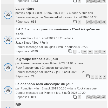
Réponses :
1393
1
67
68
69
70
…
La peinture
par
vox populi
» dim. 17 nov. 2024 08:17 » dans
Autres arts
Dernier message par
Monsieur-Hulot
»
ven. 7 août 2026 04:30
Réponses :
654
1
30
31
32
33
…
J A Z Z et musiques improvisées - C'est ici qu'on en
parle
par
Piranha
» lun. 5 août 2019 13:23 » dans
Jazz / Blues / Soul / Funk
Dernier message par
Douglas
»
ven. 7 août 2026 02:20
Réponses :
4679
1
231
232
233
234
…
le groupe francais du jour
par
Punker paname
» jeu. 8 déc. 2022 11:01 » dans
Rock francophone / Chanson francophone
Dernier message par
Danzik
»
jeu. 6 août 2026 19:25
Réponses :
78
1
2
3
4
La chanson rock classique du jour.
par
Romulien
» lun. 2 sept. 2019 00:55 » dans
Rock classique
Dernier message par
Pilgrim
»
jeu. 6 août 2026 19:20
Réponses :
801
1
38
39
40
41
…
RIP