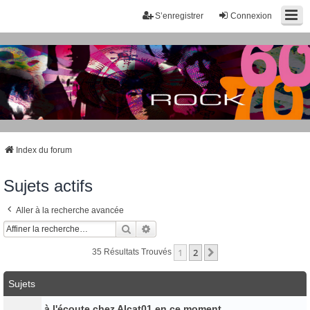
S’enregistrer
Connexion
Index du forum
Sujets actifs
Aller à la recherche avancée
Rechercher
Recherche Avancée
1
2
Suivante
35 Résultats Trouvés
Sujets
à l'écoute chez Alcat01 en ce moment