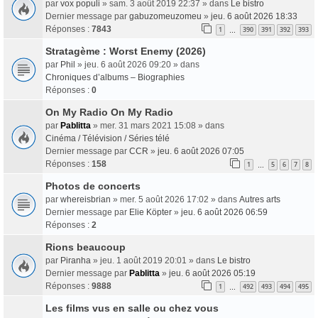
par
vox populi
» sam. 3 août 2019 22:37 » dans
Le bistro
Dernier message par
gabuzomeuzomeu
»
jeu. 6 août 2026 18:33
Réponses :
7843
1
390
391
392
393
…
Stratagème : Worst Enemy (2026)
par
Phil
» jeu. 6 août 2026 09:20 » dans
Chroniques d’albums – Biographies
Réponses :
0
On My Radio On My Radio
par
Pablitta
» mer. 31 mars 2021 15:08 » dans
Cinéma / Télévision / Séries télé
Dernier message par
CCR
»
jeu. 6 août 2026 07:05
Réponses :
158
1
5
6
7
8
…
Photos de concerts
par
whereisbrian
» mer. 5 août 2026 17:02 » dans
Autres arts
Dernier message par
Elie Köpter
»
jeu. 6 août 2026 06:59
Réponses :
2
Rions beaucoup
par
Piranha
» jeu. 1 août 2019 20:01 » dans
Le bistro
Dernier message par
Pablitta
»
jeu. 6 août 2026 05:19
Réponses :
9888
1
492
493
494
495
…
Les films vus en salle ou chez vous