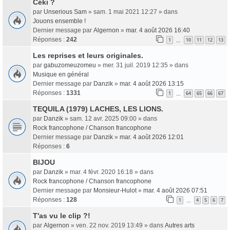
Céki ?
par
Unserious Sam
» sam. 1 mai 2021 12:27 » dans
Jouons ensemble !
Dernier message par
Algernon
»
mar. 4 août 2026 16:40
Réponses :
242
1
10
11
12
13
…
Les reprises et leurs originales.
par
gabuzomeuzomeu
» mer. 31 juil. 2019 12:35 » dans
Musique en général
Dernier message par
Danzik
»
mar. 4 août 2026 13:15
Réponses :
1331
1
64
65
66
67
…
TEQUILA (1979) LACHES, LES LIONS.
par
Danzik
» sam. 12 avr. 2025 09:00 » dans
Rock francophone / Chanson francophone
Dernier message par
Danzik
»
mar. 4 août 2026 12:01
Réponses :
6
BIJOU
par
Danzik
» mar. 4 févr. 2020 16:18 » dans
Rock francophone / Chanson francophone
Dernier message par
Monsieur-Hulot
»
mar. 4 août 2026 07:51
Réponses :
128
1
4
5
6
7
…
T'as vu le clip ?!
par
Algernon
» ven. 22 nov. 2019 13:49 » dans
Autres arts