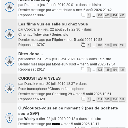
par
Piranha
» jeu. 1 août 2019 20:01 » dans
Le bistro
Dernier message par
whereisbrian
»
mer. 5 août 2026 21:42
Réponses :
9887
1
492
493
494
495
…
Les films vus en salle ou chez vous
par
Cooltrane
» jeu. 22 août 2019 22:36 » dans
Cinéma / Télévision / Séries télé
Dernier message par
Pilgrim
»
mer. 5 août 2026 19:58
Réponses :
3797
1
187
188
189
190
…
Dites donc...
par
Monsieur-Hulot
» jeu. 8 avr. 2021 14:53 » dans
Le bistro
Dernier message par
Monsieur-Hulot
»
mer. 5 août 2026 19:54
Réponses :
2617
1
128
129
130
131
…
CURIOSITES VINYLES
par
Danzik
» mar. 30 juil. 2019 18:37 » dans
Rock francophone / Chanson francophone
Dernier message par
Christang 29
»
mer. 5 août 2026 19:51
Réponses :
6329
1
314
315
316
317
…
Qu'écoutez-vous en ce moment ? (pas de pochette
seule SVP)
par
Witchy
» dim. 28 juil. 2019 20:13 » dans
Le bistro
Dernier message par
nunu
»
mer. 5 août 2026 18:17