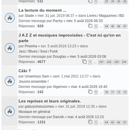
Réponses :
511
1
23
24
25
26
…
La lecture du moment ...
par
Slade
» mer. 31 juil. 2019 06:37 » dans
Livres / Magazines / BD
Dernier message par
Pachy
»
mer. 5 août 2026 06:33
Réponses :
929
1
44
45
46
47
…
J A Z Z et musiques improvisées - C'est ici qu'on en
parle
par
Piranha
» lun. 5 août 2019 13:23 » dans
Jazz / Blues / Soul / Funk
Dernier message par
Douglas
»
mer. 5 août 2026 03:08
Réponses :
4677
1
231
232
233
234
…
Céki ?
par
Unserious Sam
» sam. 1 mai 2021 12:27 » dans
Jouons ensemble !
Dernier message par
Algernon
»
mar. 4 août 2026 16:40
Réponses :
242
1
10
11
12
13
…
Les reprises et leurs originales.
par
gabuzomeuzomeu
» mer. 31 juil. 2019 12:35 » dans
Musique en général
Dernier message par
Danzik
»
mar. 4 août 2026 13:15
Réponses :
1331
1
64
65
66
67
…