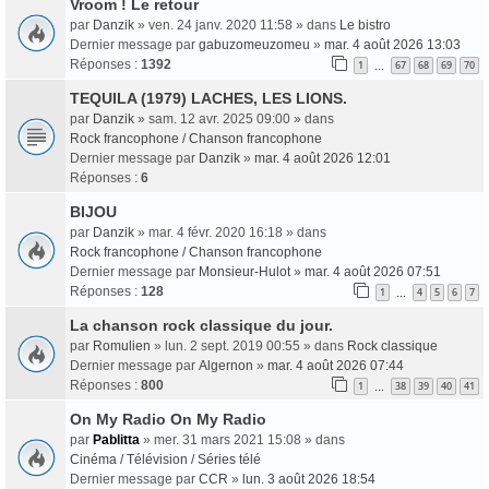
Vroom ! Le retour
par
Danzik
» ven. 24 janv. 2020 11:58 » dans
Le bistro
Dernier message par
gabuzomeuzomeu
»
mar. 4 août 2026 13:03
Réponses :
1392
1
67
68
69
70
…
TEQUILA (1979) LACHES, LES LIONS.
par
Danzik
» sam. 12 avr. 2025 09:00 » dans
Rock francophone / Chanson francophone
Dernier message par
Danzik
»
mar. 4 août 2026 12:01
Réponses :
6
BIJOU
par
Danzik
» mar. 4 févr. 2020 16:18 » dans
Rock francophone / Chanson francophone
Dernier message par
Monsieur-Hulot
»
mar. 4 août 2026 07:51
Réponses :
128
1
4
5
6
7
…
La chanson rock classique du jour.
par
Romulien
» lun. 2 sept. 2019 00:55 » dans
Rock classique
Dernier message par
Algernon
»
mar. 4 août 2026 07:44
Réponses :
800
1
38
39
40
41
…
On My Radio On My Radio
par
Pablitta
» mer. 31 mars 2021 15:08 » dans
Cinéma / Télévision / Séries télé
Dernier message par
CCR
»
lun. 3 août 2026 18:54