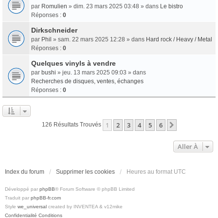
par
Romulien
» dim. 23 mars 2025 03:48 » dans
Le bistro
Réponses :
0
Dirkschneider
par
Phil
» sam. 22 mars 2025 12:28 » dans
Hard rock / Heavy / Metal
Réponses :
0
Quelques vinyls à vendre
par
bushi
» jeu. 13 mars 2025 09:03 » dans
Recherches de disques, ventes, échanges
Réponses :
0
1
2
3
4
5
6
Suivante
126 Résultats Trouvés
Aller À
Index du forum
Supprimer les cookies
Heures au format
UTC
Développé par
phpBB
® Forum Software © phpBB Limited
Traduit par
phpBB-fr.com
Style
we_universal
created by INVENTEA & v12mike
Confidentialité
Conditions