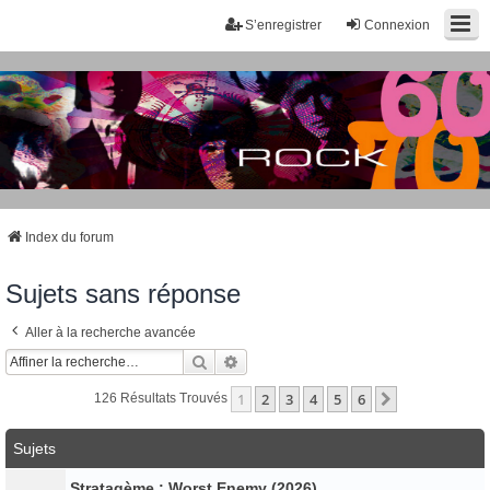
S’enregistrer
Connexion
Index du forum
Sujets sans réponse
Aller à la recherche avancée
Rechercher
Recherche Avancée
1
2
3
4
5
6
Suivante
126 Résultats Trouvés
Sujets
Stratagème : Worst Enemy (2026)