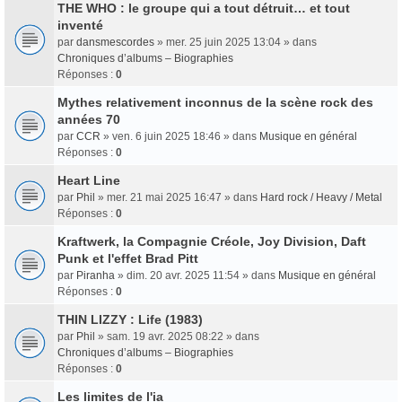
THE WHO : le groupe qui a tout détruit… et tout
inventé
par
dansmescordes
» mer. 25 juin 2025 13:04 » dans
Chroniques d’albums – Biographies
Réponses :
0
Mythes relativement inconnus de la scène rock des
années 70
par
CCR
» ven. 6 juin 2025 18:46 » dans
Musique en général
Réponses :
0
Heart Line
par
Phil
» mer. 21 mai 2025 16:47 » dans
Hard rock / Heavy / Metal
Réponses :
0
Kraftwerk, la Compagnie Créole, Joy Division, Daft
Punk et l'effet Brad Pitt
par
Piranha
» dim. 20 avr. 2025 11:54 » dans
Musique en général
Réponses :
0
THIN LIZZY : Life (1983)
par
Phil
» sam. 19 avr. 2025 08:22 » dans
Chroniques d’albums – Biographies
Réponses :
0
Les limites de l'ia