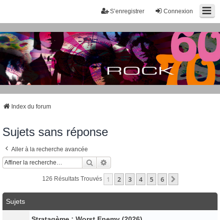
S’enregistrer
Connexion
Index du forum
Sujets sans réponse
Aller à la recherche avancée
Rechercher
Recherche Avancée
1
2
3
4
5
6
Suivante
126 Résultats Trouvés
Sujets
Stratagème : Worst Enemy (2026)