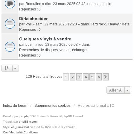
par
Romulien
» dim. 23 mars 2025 03:48 » dans
Le bistro
Réponses :
0
Dirkschneider
par
Phil
» sam. 22 mars 2025 12:28 » dans
Hard rock / Heavy / Metal
Réponses :
0
Quelques vinyls à vendre
par
bushi
» jeu. 13 mars 2025 09:03 » dans
Recherches de disques, ventes, échanges
Réponses :
0
1
2
3
4
5
6
Suivante
126 Résultats Trouvés
Aller À
Index du forum
Supprimer les cookies
Heures au format
UTC
Développé par
phpBB
® Forum Software © phpBB Limited
Traduit par
phpBB-fr.com
Style
we_universal
created by INVENTEA & v12mike
Confidentialité
Conditions