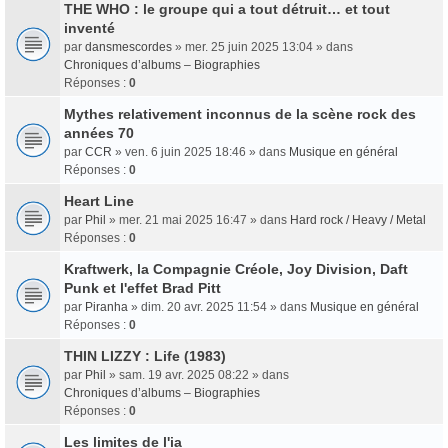
THE WHO : le groupe qui a tout détruit… et tout
inventé
par
dansmescordes
» mer. 25 juin 2025 13:04 » dans
Chroniques d’albums – Biographies
Réponses :
0
Mythes relativement inconnus de la scène rock des
années 70
par
CCR
» ven. 6 juin 2025 18:46 » dans
Musique en général
Réponses :
0
Heart Line
par
Phil
» mer. 21 mai 2025 16:47 » dans
Hard rock / Heavy / Metal
Réponses :
0
Kraftwerk, la Compagnie Créole, Joy Division, Daft
Punk et l'effet Brad Pitt
par
Piranha
» dim. 20 avr. 2025 11:54 » dans
Musique en général
Réponses :
0
THIN LIZZY : Life (1983)
par
Phil
» sam. 19 avr. 2025 08:22 » dans
Chroniques d’albums – Biographies
Réponses :
0
Les limites de l'ia