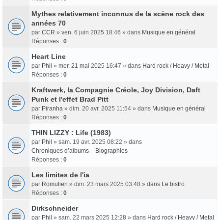
Mythes relativement inconnus de la scène rock des
années 70
par
CCR
» ven. 6 juin 2025 18:46 » dans
Musique en général
Réponses :
0
Heart Line
par
Phil
» mer. 21 mai 2025 16:47 » dans
Hard rock / Heavy / Metal
Réponses :
0
Kraftwerk, la Compagnie Créole, Joy Division, Daft
Punk et l'effet Brad Pitt
par
Piranha
» dim. 20 avr. 2025 11:54 » dans
Musique en général
Réponses :
0
THIN LIZZY : Life (1983)
par
Phil
» sam. 19 avr. 2025 08:22 » dans
Chroniques d’albums – Biographies
Réponses :
0
Les limites de l'ia
par
Romulien
» dim. 23 mars 2025 03:48 » dans
Le bistro
Réponses :
0
Dirkschneider
par
Phil
» sam. 22 mars 2025 12:28 » dans
Hard rock / Heavy / Metal