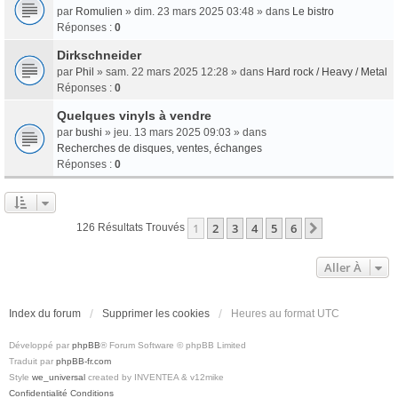
par
Romulien
» dim. 23 mars 2025 03:48 » dans
Le bistro
Réponses :
0
Dirkschneider
par
Phil
» sam. 22 mars 2025 12:28 » dans
Hard rock / Heavy / Metal
Réponses :
0
Quelques vinyls à vendre
par
bushi
» jeu. 13 mars 2025 09:03 » dans
Recherches de disques, ventes, échanges
Réponses :
0
1
2
3
4
5
6
Suivante
126 Résultats Trouvés
Aller À
Index du forum
Supprimer les cookies
Heures au format
UTC
Développé par
phpBB
® Forum Software © phpBB Limited
Traduit par
phpBB-fr.com
Style
we_universal
created by INVENTEA & v12mike
Confidentialité
Conditions