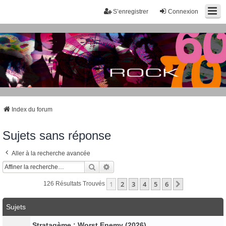
S’enregistrer
Connexion
Index du forum
Sujets sans réponse
Aller à la recherche avancée
Rechercher
Recherche Avancée
1
2
3
4
5
6
Suivante
126 Résultats Trouvés
Sujets
Stratagème : Worst Enemy (2026)