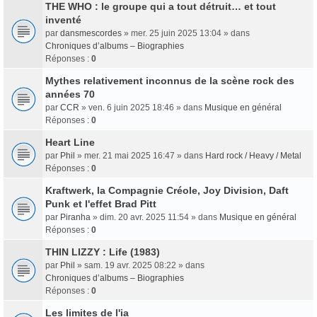
THE WHO : le groupe qui a tout détruit… et tout
inventé
par
dansmescordes
» mer. 25 juin 2025 13:04 » dans
Chroniques d’albums – Biographies
Réponses :
0
Mythes relativement inconnus de la scène rock des
années 70
par
CCR
» ven. 6 juin 2025 18:46 » dans
Musique en général
Réponses :
0
Heart Line
par
Phil
» mer. 21 mai 2025 16:47 » dans
Hard rock / Heavy / Metal
Réponses :
0
Kraftwerk, la Compagnie Créole, Joy Division, Daft
Punk et l'effet Brad Pitt
par
Piranha
» dim. 20 avr. 2025 11:54 » dans
Musique en général
Réponses :
0
THIN LIZZY : Life (1983)
par
Phil
» sam. 19 avr. 2025 08:22 » dans
Chroniques d’albums – Biographies
Réponses :
0
Les limites de l'ia