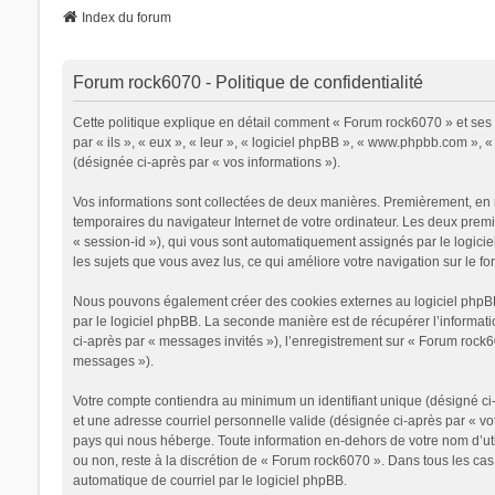
Index du forum
Forum rock6070 - Politique de confidentialité
Cette politique explique en détail comment « Forum rock6070 » et ses s
par « ils », « eux », « leur », « logiciel phpBB », « www.phpbb.com », 
(désignée ci-après par « vos informations »).
Vos informations sont collectées de deux manières. Premièrement, en na
temporaires du navigateur Internet de votre ordinateur. Les deux premier
« session-id »), qui vous sont automatiquement assignés par le logicie
les sujets que vous avez lus, ce qui améliore votre navigation sur le fo
Nous pouvons également créer des cookies externes au logiciel phpBB 
par le logiciel phpBB. La seconde manière est de récupérer l’informatio
ci-après par « messages invités »), l’enregistrement sur « Forum rock
messages »).
Votre compte contiendra au minimum un identifiant unique (désigné ci-a
et une adresse courriel personnelle valide (désignée ci-après par « vo
pays qui nous héberge. Toute information en-dehors de votre nom d’util
ou non, reste à la discrétion de « Forum rock6070 ». Dans tous les cas
automatique de courriel par le logiciel phpBB.