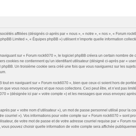
ociétés affiliées (désignés ci-après par « nous », « notre », « nos », « Forum roc
« phpBB Limited », « Équipes phpBB ») utilisent n’importe quelle information collecté
viguant sur « Forum rock6070 », le logiciel phpBB créera un certain nombre de cook
s cookies ne contiennent qu’un identifiant utilisateur (désigné ci-après par « user-i
l phpBB. Un troisième cookie sera créé une fois que vous naviguerez sur les sujets 
rum.
tout en naviguant sur « Forum rock6070 », bien que ceux-ci soient hors de porté
n que vous nous envoyez et que nous collectons. Ceci peut être, et n’est pas limité 
6070 » (désignée ici par « votre compte ») et les messages que vous envoyez après 
près par « votre nom d’utilisateur »), un mot de passe personnel utilisé pour la c
tre courriel »). Vos informations pour votre compte sur « Forum rock6070 » sont pr
isateur, de votre mot de passe et de votre adresse courriel requise par « Forum roc
, vous pouvez choisir quelle information de votre compte sera affichée publiquement