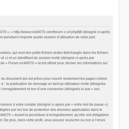
k6070 », « http://www.rock6070.com/forum ») et phpBB (désigné ci-après
e pendant n’importe quelle session d’utilisation de votre part
ies, qui sont des petits fichiers textes téléchargés dans les fichiers
d ») et un identifiant de session invité (désigné ci-après par
de « Forum rock6070 » et est utilisé pour stocker les informations sur
e du document qui est prévu pour couvrir seulement les pages créées
à : la publication de message en tant qu’utilisateur invité (désignée
l’enregistrement et lors d’une connexion (désignés ici par « vos
onnexion à votre compte (désigné ci-après par « votre mot de passe »),
otégées par les lois de protection des données applicables dans le
k6070 » durant la procédure d’enregistrement, qu’elle soit obligatoire
. De plus, dans votre profil, vous pouvez souscrire ou non à l’envoi