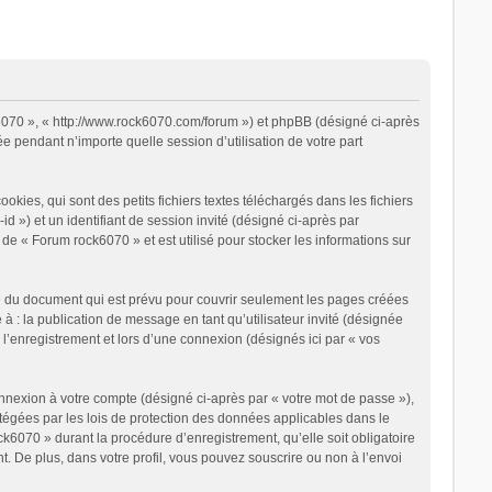
k6070 », « http://www.rock6070.com/forum ») et phpBB (désigné ci-après
e pendant n’importe quelle session d’utilisation de votre part
ies, qui sont des petits fichiers textes téléchargés dans les fichiers
d ») et un identifiant de session invité (désigné ci-après par
de « Forum rock6070 » et est utilisé pour stocker les informations sur
e du document qui est prévu pour couvrir seulement les pages créées
à : la publication de message en tant qu’utilisateur invité (désignée
l’enregistrement et lors d’une connexion (désignés ici par « vos
onnexion à votre compte (désigné ci-après par « votre mot de passe »),
otégées par les lois de protection des données applicables dans le
k6070 » durant la procédure d’enregistrement, qu’elle soit obligatoire
. De plus, dans votre profil, vous pouvez souscrire ou non à l’envoi