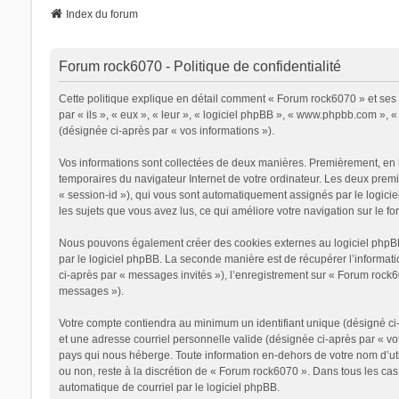
Index du forum
Forum rock6070 - Politique de confidentialité
Cette politique explique en détail comment « Forum rock6070 » et ses s
par « ils », « eux », « leur », « logiciel phpBB », « www.phpbb.com », 
(désignée ci-après par « vos informations »).
Vos informations sont collectées de deux manières. Premièrement, en na
temporaires du navigateur Internet de votre ordinateur. Les deux premier
« session-id »), qui vous sont automatiquement assignés par le logicie
les sujets que vous avez lus, ce qui améliore votre navigation sur le fo
Nous pouvons également créer des cookies externes au logiciel phpBB 
par le logiciel phpBB. La seconde manière est de récupérer l’informatio
ci-après par « messages invités »), l’enregistrement sur « Forum rock
messages »).
Votre compte contiendra au minimum un identifiant unique (désigné ci-a
et une adresse courriel personnelle valide (désignée ci-après par « vo
pays qui nous héberge. Toute information en-dehors de votre nom d’util
ou non, reste à la discrétion de « Forum rock6070 ». Dans tous les cas
automatique de courriel par le logiciel phpBB.