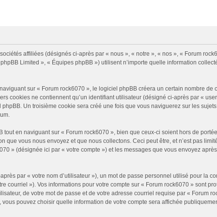
ociétés affiliées (désignés ci-après par « nous », « notre », « nos », « Forum roc
« phpBB Limited », « Équipes phpBB ») utilisent n’importe quelle information collecté
viguant sur « Forum rock6070 », le logiciel phpBB créera un certain nombre de cook
s cookies ne contiennent qu’un identifiant utilisateur (désigné ci-après par « user-i
l phpBB. Un troisième cookie sera créé une fois que vous naviguerez sur les sujets 
rum.
tout en naviguant sur « Forum rock6070 », bien que ceux-ci soient hors de porté
n que vous nous envoyez et que nous collectons. Ceci peut être, et n’est pas limité 
6070 » (désignée ici par « votre compte ») et les messages que vous envoyez après 
près par « votre nom d’utilisateur »), un mot de passe personnel utilisé pour la c
tre courriel »). Vos informations pour votre compte sur « Forum rock6070 » sont pr
isateur, de votre mot de passe et de votre adresse courriel requise par « Forum roc
, vous pouvez choisir quelle information de votre compte sera affichée publiquement