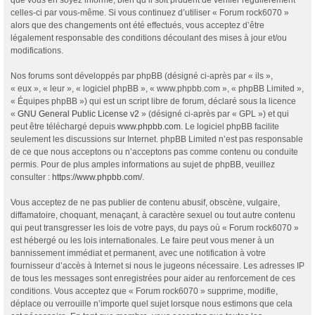
celles-ci par vous-même. Si vous continuez d’utiliser « Forum rock6070 »
alors que des changements ont été effectués, vous acceptez d’être
légalement responsable des conditions découlant des mises à jour et/ou
modifications.
Nos forums sont développés par phpBB (désigné ci-après par « ils »,
« eux », « leur », « logiciel phpBB », « www.phpbb.com », « phpBB Limited »,
« Équipes phpBB ») qui est un script libre de forum, déclaré sous la licence
«
GNU General Public License v2
» (désigné ci-après par « GPL ») et qui
peut être téléchargé depuis
www.phpbb.com
. Le logiciel phpBB facilite
seulement les discussions sur Internet. phpBB Limited n’est pas responsable
de ce que nous acceptons ou n’acceptons pas comme contenu ou conduite
permis. Pour de plus amples informations au sujet de phpBB, veuillez
consulter :
https://www.phpbb.com/
.
Vous acceptez de ne pas publier de contenu abusif, obscène, vulgaire,
diffamatoire, choquant, menaçant, à caractère sexuel ou tout autre contenu
qui peut transgresser les lois de votre pays, du pays où « Forum rock6070 »
est hébergé ou les lois internationales. Le faire peut vous mener à un
bannissement immédiat et permanent, avec une notification à votre
fournisseur d’accès à Internet si nous le jugeons nécessaire. Les adresses IP
de tous les messages sont enregistrées pour aider au renforcement de ces
conditions. Vous acceptez que « Forum rock6070 » supprime, modifie,
déplace ou verrouille n’importe quel sujet lorsque nous estimons que cela