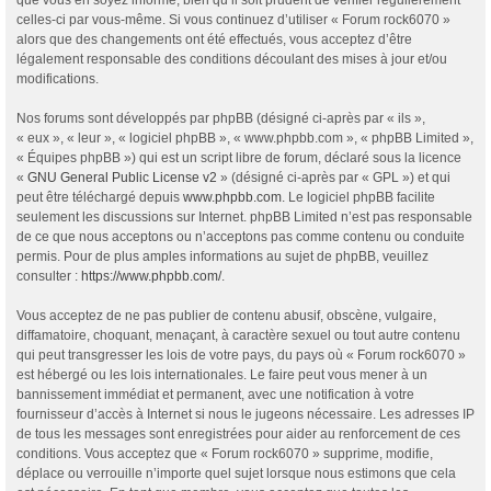
celles-ci par vous-même. Si vous continuez d’utiliser « Forum rock6070 »
alors que des changements ont été effectués, vous acceptez d’être
légalement responsable des conditions découlant des mises à jour et/ou
modifications.
Nos forums sont développés par phpBB (désigné ci-après par « ils »,
« eux », « leur », « logiciel phpBB », « www.phpbb.com », « phpBB Limited »,
« Équipes phpBB ») qui est un script libre de forum, déclaré sous la licence
«
GNU General Public License v2
» (désigné ci-après par « GPL ») et qui
peut être téléchargé depuis
www.phpbb.com
. Le logiciel phpBB facilite
seulement les discussions sur Internet. phpBB Limited n’est pas responsable
de ce que nous acceptons ou n’acceptons pas comme contenu ou conduite
permis. Pour de plus amples informations au sujet de phpBB, veuillez
consulter :
https://www.phpbb.com/
.
Vous acceptez de ne pas publier de contenu abusif, obscène, vulgaire,
diffamatoire, choquant, menaçant, à caractère sexuel ou tout autre contenu
qui peut transgresser les lois de votre pays, du pays où « Forum rock6070 »
est hébergé ou les lois internationales. Le faire peut vous mener à un
bannissement immédiat et permanent, avec une notification à votre
fournisseur d’accès à Internet si nous le jugeons nécessaire. Les adresses IP
de tous les messages sont enregistrées pour aider au renforcement de ces
conditions. Vous acceptez que « Forum rock6070 » supprime, modifie,
déplace ou verrouille n’importe quel sujet lorsque nous estimons que cela