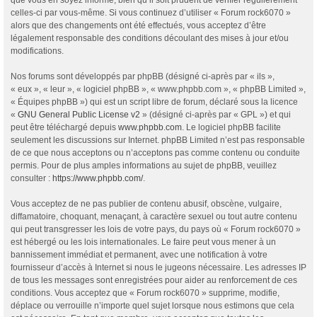
celles-ci par vous-même. Si vous continuez d’utiliser « Forum rock6070 »
alors que des changements ont été effectués, vous acceptez d’être
légalement responsable des conditions découlant des mises à jour et/ou
modifications.
Nos forums sont développés par phpBB (désigné ci-après par « ils »,
« eux », « leur », « logiciel phpBB », « www.phpbb.com », « phpBB Limited »,
« Équipes phpBB ») qui est un script libre de forum, déclaré sous la licence
«
GNU General Public License v2
» (désigné ci-après par « GPL ») et qui
peut être téléchargé depuis
www.phpbb.com
. Le logiciel phpBB facilite
seulement les discussions sur Internet. phpBB Limited n’est pas responsable
de ce que nous acceptons ou n’acceptons pas comme contenu ou conduite
permis. Pour de plus amples informations au sujet de phpBB, veuillez
consulter :
https://www.phpbb.com/
.
Vous acceptez de ne pas publier de contenu abusif, obscène, vulgaire,
diffamatoire, choquant, menaçant, à caractère sexuel ou tout autre contenu
qui peut transgresser les lois de votre pays, du pays où « Forum rock6070 »
est hébergé ou les lois internationales. Le faire peut vous mener à un
bannissement immédiat et permanent, avec une notification à votre
fournisseur d’accès à Internet si nous le jugeons nécessaire. Les adresses IP
de tous les messages sont enregistrées pour aider au renforcement de ces
conditions. Vous acceptez que « Forum rock6070 » supprime, modifie,
déplace ou verrouille n’importe quel sujet lorsque nous estimons que cela