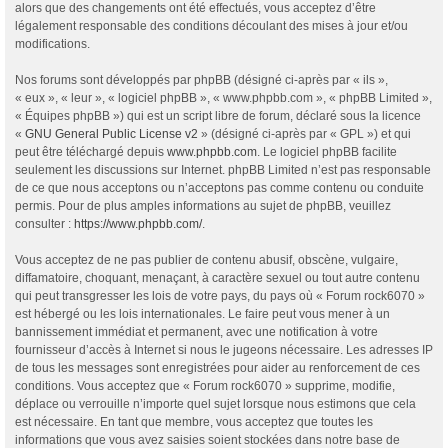
alors que des changements ont été effectués, vous acceptez d’être
légalement responsable des conditions découlant des mises à jour et/ou
modifications.
Nos forums sont développés par phpBB (désigné ci-après par « ils »,
« eux », « leur », « logiciel phpBB », « www.phpbb.com », « phpBB Limited »,
« Équipes phpBB ») qui est un script libre de forum, déclaré sous la licence
«
GNU General Public License v2
» (désigné ci-après par « GPL ») et qui
peut être téléchargé depuis
www.phpbb.com
. Le logiciel phpBB facilite
seulement les discussions sur Internet. phpBB Limited n’est pas responsable
de ce que nous acceptons ou n’acceptons pas comme contenu ou conduite
permis. Pour de plus amples informations au sujet de phpBB, veuillez
consulter :
https://www.phpbb.com/
.
Vous acceptez de ne pas publier de contenu abusif, obscène, vulgaire,
diffamatoire, choquant, menaçant, à caractère sexuel ou tout autre contenu
qui peut transgresser les lois de votre pays, du pays où « Forum rock6070 »
est hébergé ou les lois internationales. Le faire peut vous mener à un
bannissement immédiat et permanent, avec une notification à votre
fournisseur d’accès à Internet si nous le jugeons nécessaire. Les adresses IP
de tous les messages sont enregistrées pour aider au renforcement de ces
conditions. Vous acceptez que « Forum rock6070 » supprime, modifie,
déplace ou verrouille n’importe quel sujet lorsque nous estimons que cela
est nécessaire. En tant que membre, vous acceptez que toutes les
informations que vous avez saisies soient stockées dans notre base de