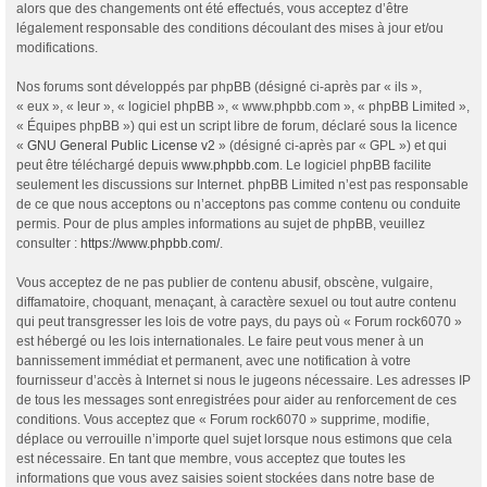
alors que des changements ont été effectués, vous acceptez d’être
légalement responsable des conditions découlant des mises à jour et/ou
modifications.
Nos forums sont développés par phpBB (désigné ci-après par « ils »,
« eux », « leur », « logiciel phpBB », « www.phpbb.com », « phpBB Limited »,
« Équipes phpBB ») qui est un script libre de forum, déclaré sous la licence
«
GNU General Public License v2
» (désigné ci-après par « GPL ») et qui
peut être téléchargé depuis
www.phpbb.com
. Le logiciel phpBB facilite
seulement les discussions sur Internet. phpBB Limited n’est pas responsable
de ce que nous acceptons ou n’acceptons pas comme contenu ou conduite
permis. Pour de plus amples informations au sujet de phpBB, veuillez
consulter :
https://www.phpbb.com/
.
Vous acceptez de ne pas publier de contenu abusif, obscène, vulgaire,
diffamatoire, choquant, menaçant, à caractère sexuel ou tout autre contenu
qui peut transgresser les lois de votre pays, du pays où « Forum rock6070 »
est hébergé ou les lois internationales. Le faire peut vous mener à un
bannissement immédiat et permanent, avec une notification à votre
fournisseur d’accès à Internet si nous le jugeons nécessaire. Les adresses IP
de tous les messages sont enregistrées pour aider au renforcement de ces
conditions. Vous acceptez que « Forum rock6070 » supprime, modifie,
déplace ou verrouille n’importe quel sujet lorsque nous estimons que cela
est nécessaire. En tant que membre, vous acceptez que toutes les
informations que vous avez saisies soient stockées dans notre base de