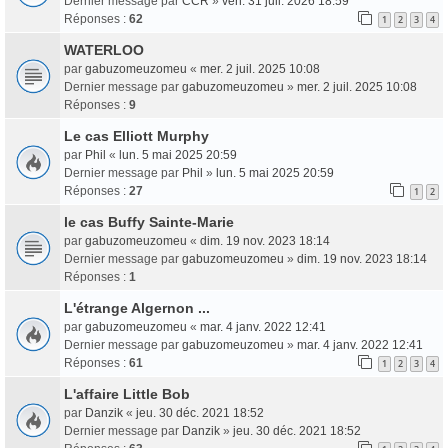
Dernier message par
CCR
»
ven. 31 juil. 2026 18:59
Réponses :
62
1
2
3
4
WATERLOO
par
gabuzomeuzomeu
«
mer. 2 juil. 2025 10:08
Dernier message par
gabuzomeuzomeu
»
mer. 2 juil. 2025 10:08
Réponses :
9
Le cas Elliott Murphy
par
Phil
«
lun. 5 mai 2025 20:59
Dernier message par
Phil
»
lun. 5 mai 2025 20:59
Réponses :
27
1
2
le cas Buffy Sainte-Marie
par
gabuzomeuzomeu
«
dim. 19 nov. 2023 18:14
Dernier message par
gabuzomeuzomeu
»
dim. 19 nov. 2023 18:14
Réponses :
1
L'étrange Algernon ...
par
gabuzomeuzomeu
«
mar. 4 janv. 2022 12:41
Dernier message par
gabuzomeuzomeu
»
mar. 4 janv. 2022 12:41
Réponses :
61
1
2
3
4
L'affaire Little Bob
par
Danzik
«
jeu. 30 déc. 2021 18:52
Dernier message par
Danzik
»
jeu. 30 déc. 2021 18:52