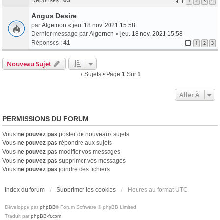
Réponses :
63
1
2
3
4
Angus Desire
par
Algernon
«
jeu. 18 nov. 2021 15:58
Dernier message par
Algernon
»
jeu. 18 nov. 2021 15:58
Réponses :
41
1
2
3
Nouveau Sujet
7 Sujets • Page
1
Sur
1
Aller À
PERMISSIONS DU FORUM
Vous
ne pouvez pas
poster de nouveaux sujets
Vous
ne pouvez pas
répondre aux sujets
Vous
ne pouvez pas
modifier vos messages
Vous
ne pouvez pas
supprimer vos messages
Vous
ne pouvez pas
joindre des fichiers
Index du forum
Supprimer les cookies
Heures au format
UTC
Développé par
phpBB
® Forum Software © phpBB Limited
Traduit par
phpBB-fr.com