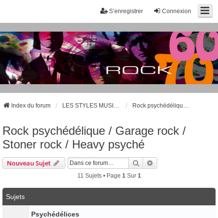
S’enregistrer
Connexion
Index du forum
LES STYLES MUSICAUX - LES GROUPES CÉLÈBRES
Rock psychédélique / Garage rock / Stoner rock / Heavy psyché
Rock psychédélique / Garage rock /
Stoner rock / Heavy psyché
Rechercher
Recherche Avancée
Nouveau Sujet
11 Sujets • Page
1
Sur
1
Sujets
Psychédélices