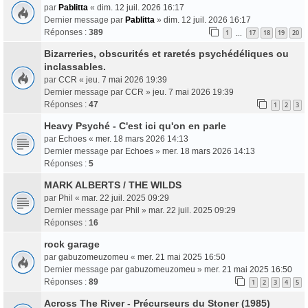
par
Pablitta
«
dim. 12 juil. 2026 16:17
Dernier message par
Pablitta
»
dim. 12 juil. 2026 16:17
Réponses :
389
1
17
18
19
20
…
Bizarreries, obscurités et raretés psychédéliques ou
inclassables.
par
CCR
«
jeu. 7 mai 2026 19:39
Dernier message par
CCR
»
jeu. 7 mai 2026 19:39
Réponses :
47
1
2
3
Heavy Psyché - C'est ici qu'on en parle
par
Echoes
«
mer. 18 mars 2026 14:13
Dernier message par
Echoes
»
mer. 18 mars 2026 14:13
Réponses :
5
MARK ALBERTS / THE WILDS
par
Phil
«
mar. 22 juil. 2025 09:29
Dernier message par
Phil
»
mar. 22 juil. 2025 09:29
Réponses :
16
rock garage
par
gabuzomeuzomeu
«
mer. 21 mai 2025 16:50
Dernier message par
gabuzomeuzomeu
»
mer. 21 mai 2025 16:50
Réponses :
89
1
2
3
4
5
Across The River - Précurseurs du Stoner (1985)