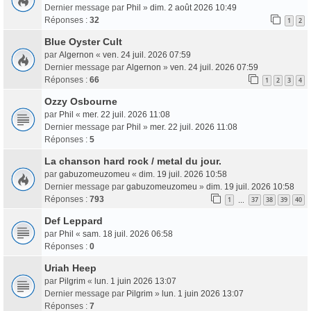
Dernier message par
Phil
»
dim. 2 août 2026 10:49
Réponses :
32
1
2
Blue Oyster Cult
par
Algernon
«
ven. 24 juil. 2026 07:59
Dernier message par
Algernon
»
ven. 24 juil. 2026 07:59
Réponses :
66
1
2
3
4
Ozzy Osbourne
par
Phil
«
mer. 22 juil. 2026 11:08
Dernier message par
Phil
»
mer. 22 juil. 2026 11:08
Réponses :
5
La chanson hard rock / metal du jour.
par
gabuzomeuzomeu
«
dim. 19 juil. 2026 10:58
Dernier message par
gabuzomeuzomeu
»
dim. 19 juil. 2026 10:58
Réponses :
793
1
37
38
39
40
…
Def Leppard
par
Phil
«
sam. 18 juil. 2026 06:58
Réponses :
0
Uriah Heep
par
Pilgrim
«
lun. 1 juin 2026 13:07
Dernier message par
Pilgrim
»
lun. 1 juin 2026 13:07
Réponses :
7