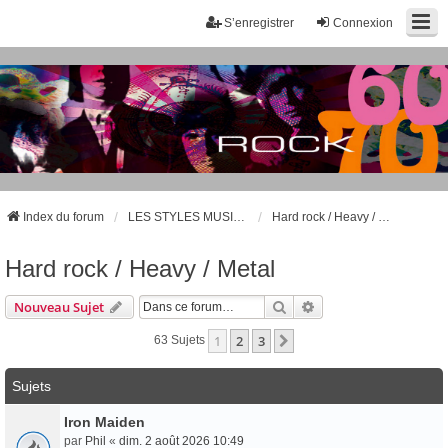
S’enregistrer
Connexion
Index du forum
LES STYLES MUSICAUX - LES GROUPES CÉLÈBRES
Hard rock / Heavy / Metal
Hard rock / Heavy / Metal
Rechercher
Recherche Avancée
Nouveau Sujet
1
2
3
Suivante
63 Sujets
Sujets
Iron Maiden
par
Phil
«
dim. 2 août 2026 10:49