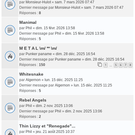
par
Monsieur-Hulot
«
sam. 7 mars 2026 07:47
Dernier message par
Monsieur-Hulot
»
sam. 7 mars 2026 07:47
Réponses :
8
Manimal
par
Phil
«
dim. 15 févr. 2026 13:58
Dernier message par
Phil
»
dim. 15 févr. 2026 13:58
Réponses :
5
M E T A L \m/ ** \m/
par
Punker paname
«
dim. 28 déc. 2025 16:54
Dernier message par
Punker paname
»
dim. 28 déc. 2025 16:54
Réponses :
150
1
5
6
7
8
…
Whitesnake
par
Algernon
«
lun. 15 déc. 2025 11:25
Dernier message par
Algernon
»
lun. 15 déc. 2025 11:25
Réponses :
5
Rebel Angels
par
Phil
«
dim. 2 nov. 2025 13:06
Dernier message par
Phil
»
dim. 2 nov. 2025 13:06
Réponses :
2
Thin Lizzy et "Renegade"...
par
Phil
«
jeu. 21 août 2025 10:37