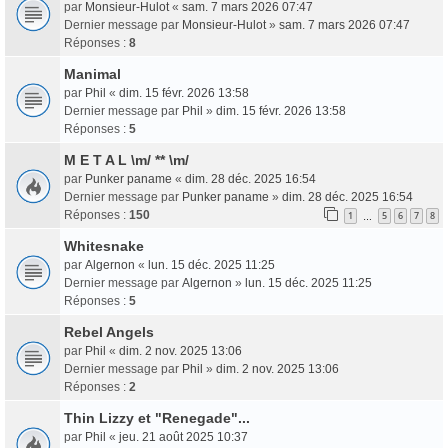
par
Monsieur-Hulot
«
sam. 7 mars 2026 07:47
Dernier message par
Monsieur-Hulot
»
sam. 7 mars 2026 07:47
Réponses :
8
Manimal
par
Phil
«
dim. 15 févr. 2026 13:58
Dernier message par
Phil
»
dim. 15 févr. 2026 13:58
Réponses :
5
M E T A L \m/ ** \m/
par
Punker paname
«
dim. 28 déc. 2025 16:54
Dernier message par
Punker paname
»
dim. 28 déc. 2025 16:54
Réponses :
150
1
5
6
7
8
…
Whitesnake
par
Algernon
«
lun. 15 déc. 2025 11:25
Dernier message par
Algernon
»
lun. 15 déc. 2025 11:25
Réponses :
5
Rebel Angels
par
Phil
«
dim. 2 nov. 2025 13:06
Dernier message par
Phil
»
dim. 2 nov. 2025 13:06
Réponses :
2
Thin Lizzy et "Renegade"...
par
Phil
«
jeu. 21 août 2025 10:37