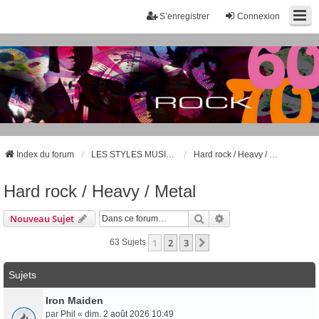
S’enregistrer
Connexion
Index du forum
LES STYLES MUSICAUX - LES GROUPES CÉLÈBRES
Hard rock / Heavy / Metal
Hard rock / Heavy / Metal
Rechercher
Recherche Avancée
Nouveau Sujet
1
2
3
Suivante
63 Sujets
Sujets
Iron Maiden
par
Phil
«
dim. 2 août 2026 10:49