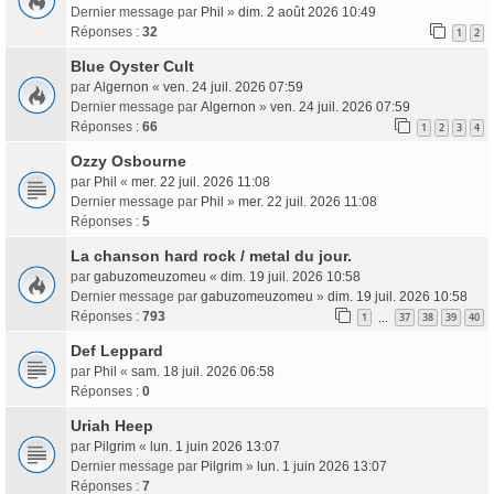
Dernier message par
Phil
»
dim. 2 août 2026 10:49
Réponses :
32
1
2
Blue Oyster Cult
par
Algernon
«
ven. 24 juil. 2026 07:59
Dernier message par
Algernon
»
ven. 24 juil. 2026 07:59
Réponses :
66
1
2
3
4
Ozzy Osbourne
par
Phil
«
mer. 22 juil. 2026 11:08
Dernier message par
Phil
»
mer. 22 juil. 2026 11:08
Réponses :
5
La chanson hard rock / metal du jour.
par
gabuzomeuzomeu
«
dim. 19 juil. 2026 10:58
Dernier message par
gabuzomeuzomeu
»
dim. 19 juil. 2026 10:58
Réponses :
793
1
37
38
39
40
…
Def Leppard
par
Phil
«
sam. 18 juil. 2026 06:58
Réponses :
0
Uriah Heep
par
Pilgrim
«
lun. 1 juin 2026 13:07
Dernier message par
Pilgrim
»
lun. 1 juin 2026 13:07
Réponses :
7