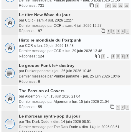
Dernier message par
Punker paname
»
mer. 5 août 2026 17:50
Réponses :
731
1
34
35
36
37
…
Le titre New Wave du jour
par
CCR
«
sam. 4 juil. 2026 12:27
Dernier message par
CCR
»
sam. 4 juil. 2026 12:27
Réponses :
97
1
2
3
4
5
Histoire mondiale du Postpunk
par
CCR
«
lun. 29 juin 2026 13:48
Dernier message par
CCR
»
lun. 29 juin 2026 13:48
Réponses :
124
1
4
5
6
7
…
Le groupe Punk le+ destroy
par
Punker paname
«
jeu. 25 juin 2026 10:46
Dernier message par
Punker paname
»
jeu. 25 juin 2026 10:46
Réponses :
6
The Passion of Covers
par
Algernon
«
lun. 15 juin 2026 21:04
Dernier message par
Algernon
»
lun. 15 juin 2026 21:04
Réponses :
55
1
2
3
Le morceau synth-pop du jour
par
The Dark Dude
«
dim. 14 juin 2026 08:51
Dernier message par
The Dark Dude
»
dim. 14 juin 2026 08:51