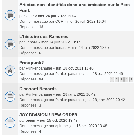
Artistes non-identifiés dans une émission sur le Post
Punk
par
CCR
«
mer. 26 juil. 2023 19:04
Dernier message par
CCR
»
mer. 26 juil. 2023 19:04
Réponses :
18
L'histoire des Ramones
par
lienard
«
mar. 14 juin 2022 18:07
Dernier message par
lienard
»
mar. 14 juin 2022 18:07
Réponses :
6
Protopunk?
par
Punker paname
«
lun. 18 oct. 2021 11:46
Dernier message par
Punker paname
»
lun. 18 oct. 2021 11:46
Réponses :
94
1
2
3
4
5
Dischord Records
par
Punker paname
«
jeu. 28 janv. 2021 20:42
Dernier message par
Punker paname
»
jeu. 28 janv. 2021 20:42
Réponses :
3
JOY DIVISION / NEW ORDER
par
opium
«
jeu. 15 oct. 2020 13:48
Dernier message par
opium
»
jeu. 15 oct. 2020 13:48
Réponses :
4