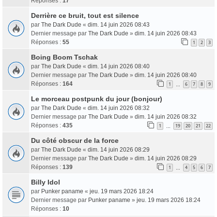
Réponses :
17
Derrière ce bruit, tout est silence
par
The Dark Dude
«
dim. 14 juin 2026 08:43
Dernier message par
The Dark Dude
»
dim. 14 juin 2026 08:43
Réponses :
55
1
2
3
Boing Boom Tschak
par
The Dark Dude
«
dim. 14 juin 2026 08:40
Dernier message par
The Dark Dude
»
dim. 14 juin 2026 08:40
Réponses :
164
1
6
7
8
9
…
Le morceau postpunk du jour (bonjour)
par
The Dark Dude
«
dim. 14 juin 2026 08:32
Dernier message par
The Dark Dude
»
dim. 14 juin 2026 08:32
Réponses :
435
1
19
20
21
22
…
Du côté obscur de la force
par
The Dark Dude
«
dim. 14 juin 2026 08:29
Dernier message par
The Dark Dude
»
dim. 14 juin 2026 08:29
Réponses :
139
1
4
5
6
7
…
Billy Idol
par
Punker paname
«
jeu. 19 mars 2026 18:24
Dernier message par
Punker paname
»
jeu. 19 mars 2026 18:24
Réponses :
10