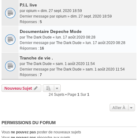
P.I.L live
par
opium
«
dim. 27 sept. 2020 18:59
Dernier message par
opium
»
dim. 27 sept. 2020 18:59
Réponses :
5
Documentaire Depeche Mode
par
The Dark Dude
«
lun. 17 août 2020 08:28
Dernier message par
The Dark Dude
»
lun. 17 août 2020 08:28
Réponses :
16
Tranche de vie .
par
The Dark Dude
«
sam. 1 août 2020 11:54
Dernier message par
The Dark Dude
»
sam. 1 août 2020 11:54
Réponses :
7
Nouveau Sujet
24 Sujets • Page
1
Sur
1
Aller À
PERMISSIONS DU FORUM
Vous
ne pouvez pas
poster de nouveaux sujets
Vous
ne pouvez pas
répondre aux sujets