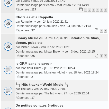
par
Bebeto
«
mar. 29 août 2023 14:49
Dernier message par
Bebeto
»
mar. 29 août 2023 14:49
Réponses :
117
1
2
3
4
5
6
Chorales et a Cappella
par
Romulien
«
ven. 24 juin 2022 21:41
Dernier message par
Romulien
»
ven. 24 juin 2022 21:41
Réponses :
37
1
2
Library Music ou la musique d'illustration de films,
docus, pubs etc.
par
Mister Brown
«
ven. 3 déc. 2021 13:15
Dernier message par
Mister Brown
»
ven. 3 déc. 2021 13:15
Réponses :
25
1
2
le GRM sans le savoir
par
Monsieur-Hulot
«
jeu. 18 févr. 2021 18:24
Dernier message par
Monsieur-Hulot
»
jeu. 18 févr. 2021 18:24
Réponses :
2
╚╗ Hits-tracks • World Music ╚╗
par
The lad
«
ven. 27 nov. 2020 22:04
Dernier message par
The lad
»
ven. 27 nov. 2020 22:04
Réponses :
17
De petites sonates érotiques.