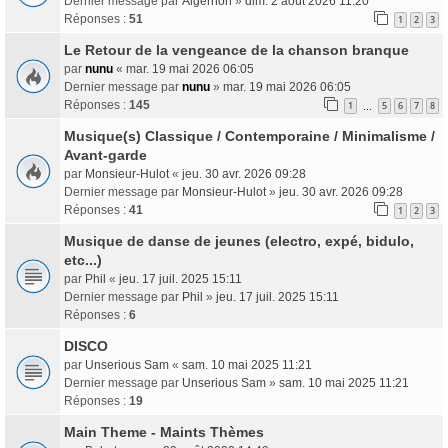
Dernier message par
Algernon
»
dim. 2 août 2026 11:20
Réponses :
51
1
2
3
Le Retour de la vengeance de la chanson branque
par
nunu
«
mar. 19 mai 2026 06:05
Dernier message par
nunu
»
mar. 19 mai 2026 06:05
Réponses :
145
1
5
6
7
8
…
Musique(s) Classique / Contemporaine / Minimalisme /
Avant-garde
par
Monsieur-Hulot
«
jeu. 30 avr. 2026 09:28
Dernier message par
Monsieur-Hulot
»
jeu. 30 avr. 2026 09:28
Réponses :
41
1
2
3
Musique de danse de jeunes (electro, expé, bidulo,
etc...)
par
Phil
«
jeu. 17 juil. 2025 15:11
Dernier message par
Phil
»
jeu. 17 juil. 2025 15:11
Réponses :
6
DISCO
par
Unserious Sam
«
sam. 10 mai 2025 11:21
Dernier message par
Unserious Sam
»
sam. 10 mai 2025 11:21
Réponses :
19
Main Theme - Maints Thèmes