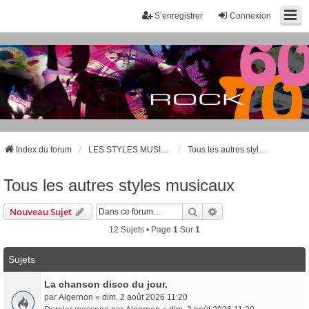
S’enregistrer
Connexion
Index du forum
LES STYLES MUSICAUX - LES GROUPES CÉLÈBRES
Tous les autres styles musicaux
Tous les autres styles musicaux
Rechercher
Recherche Avancée
Nouveau Sujet
12 Sujets • Page
1
Sur
1
Sujets
La chanson disco du jour.
par
Algernon
«
dim. 2 août 2026 11:20