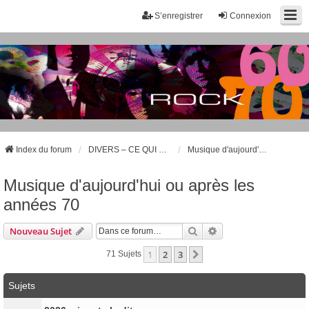
S’enregistrer
Connexion
Index du forum
DIVERS – CE QUI NE CONCERNE PAS LA MUSIQUE DES ANNÉES 60 ET 70
Musique d'aujourd'hui ou après les années 70
Musique d'aujourd'hui ou après les
années 70
Rechercher
Recherche Avancée
Nouveau Sujet
1
2
3
Suivante
71 Sujets
Sujets