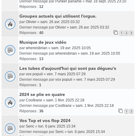
Dernier message par
Punker paname
»
mar. 16 sept. 2025 23:10
Réponses :
12
Groupes actuels qui utilisent l'orgue.
par
Olivier
«
sam. 26 avr. 2025 03:32
Dernier message par
Olivier
»
sam. 26 avr. 2025 03:32
Réponses :
40
1
2
3
Musique de jeux vidéo
par
whereisbrian
«
sam. 19 avr. 2025 10:05
Dernier message par
whereisbrian
»
sam. 19 avr. 2025 10:05
Réponses :
13
Les tubes d'aujourd'hui qui sont pas dégueu's
par
vox populi
«
ven. 7 mars 2025 07:29
Dernier message par
vox populi
»
ven. 7 mars 2025 07:29
Réponses :
1
2024 se plie en quatre
par
Cooltrane
«
sam. 1 févr. 2025 22:18
Dernier message par
Cooltrane
»
sam. 1 févr. 2025 22:18
Réponses :
36
1
2
Vos Top et vos flop 2024
par
Seric
«
lun. 6 janv. 2025 15:34
Dernier message par
Seric
»
lun. 6 janv. 2025 15:34