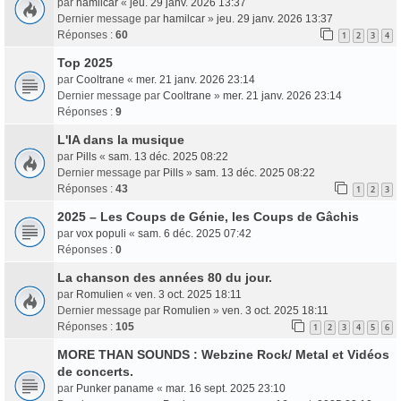
par
hamilcar
«
jeu. 29 janv. 2026 13:37
Dernier message par
hamilcar
»
jeu. 29 janv. 2026 13:37
Réponses :
60
1
2
3
4
Top 2025
par
Cooltrane
«
mer. 21 janv. 2026 23:14
Dernier message par
Cooltrane
»
mer. 21 janv. 2026 23:14
Réponses :
9
L'IA dans la musique
par
Pills
«
sam. 13 déc. 2025 08:22
Dernier message par
Pills
»
sam. 13 déc. 2025 08:22
Réponses :
43
1
2
3
2025 – Les Coups de Génie, les Coups de Gâchis
par
vox populi
«
sam. 6 déc. 2025 07:42
Réponses :
0
La chanson des années 80 du jour.
par
Romulien
«
ven. 3 oct. 2025 18:11
Dernier message par
Romulien
»
ven. 3 oct. 2025 18:11
Réponses :
105
1
2
3
4
5
6
MORE THAN SOUNDS : Webzine Rock/ Metal et Vidéos
de concerts.
par
Punker paname
«
mar. 16 sept. 2025 23:10