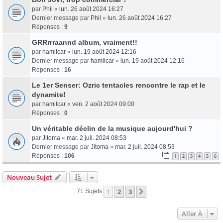
par
Phil
«
lun. 26 août 2024 16:27
Dernier message par
Phil
»
lun. 26 août 2024 16:27
Réponses :
9
GRRrrraannd album, vraiment!!
par
hamilcar
«
lun. 19 août 2024 12:16
Dernier message par
hamilcar
»
lun. 19 août 2024 12:16
Réponses :
16
Le 1er Senser: Ozric tentacles rencontre le rap et le
dynamite!
par
hamilcar
«
ven. 2 août 2024 09:00
Réponses :
0
Un véritable déclin de la musique aujourd'hui ?
par
Jitoma
«
mar. 2 juil. 2024 08:53
Dernier message par
Jitoma
»
mar. 2 juil. 2024 08:53
Réponses :
106
1
2
3
4
5
6
Nouveau Sujet
1
2
3
Suivante
71 Sujets
Aller À