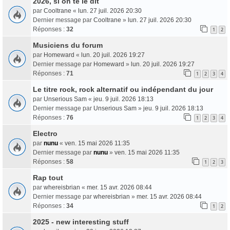
2026, si on te le dit
par
Cooltrane
«
lun. 27 juil. 2026 20:30
Dernier message par
Cooltrane
»
lun. 27 juil. 2026 20:30
Réponses :
32
1
2
Musiciens du forum
par
Homeward
«
lun. 20 juil. 2026 19:27
Dernier message par
Homeward
»
lun. 20 juil. 2026 19:27
Réponses :
71
1
2
3
4
Le titre rock, rock alternatif ou indépendant du jour
par
Unserious Sam
«
jeu. 9 juil. 2026 18:13
Dernier message par
Unserious Sam
»
jeu. 9 juil. 2026 18:13
Réponses :
76
1
2
3
4
Electro
par
nunu
«
ven. 15 mai 2026 11:35
Dernier message par
nunu
»
ven. 15 mai 2026 11:35
Réponses :
58
1
2
3
Rap tout
par
whereisbrian
«
mer. 15 avr. 2026 08:44
Dernier message par
whereisbrian
»
mer. 15 avr. 2026 08:44
Réponses :
34
1
2
2025 - new interesting stuff