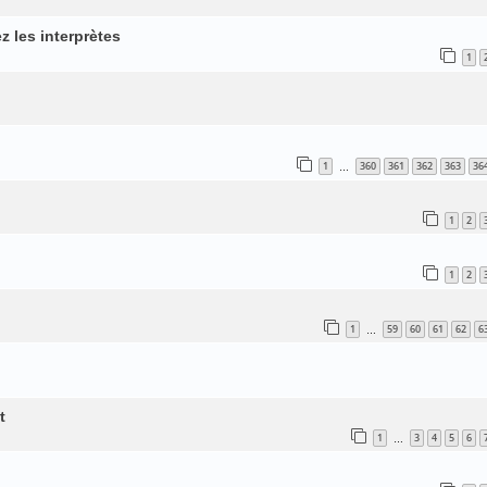
z les interprètes
1
1
360
361
362
363
36
…
1
2
1
2
1
59
60
61
62
6
…
t
1
3
4
5
6
…