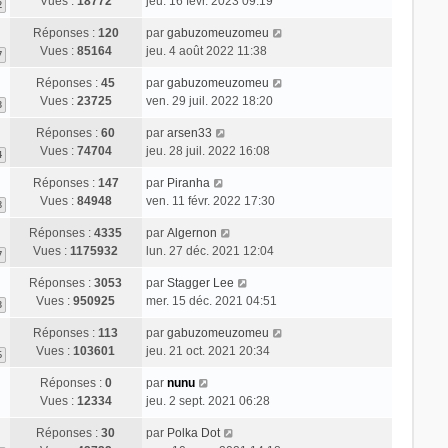
Vues :
18772
jeu. 16 févr. 2023 09:19
2
Réponses :
120
par
gabuzomeuzomeu
Vues :
85164
jeu. 4 août 2022 11:38
7
Réponses :
45
par
gabuzomeuzomeu
Vues :
23725
ven. 29 juil. 2022 18:20
3
Réponses :
60
par
arsen33
Vues :
74704
jeu. 28 juil. 2022 16:08
4
Réponses :
147
par
Piranha
Vues :
84948
ven. 11 févr. 2022 17:30
8
Réponses :
4335
par
Algernon
Vues :
1175932
lun. 27 déc. 2021 12:04
7
Réponses :
3053
par
Stagger Lee
Vues :
950925
mer. 15 déc. 2021 04:51
3
Réponses :
113
par
gabuzomeuzomeu
Vues :
103601
jeu. 21 oct. 2021 20:34
6
Réponses :
0
par
nunu
Vues :
12334
jeu. 2 sept. 2021 06:28
Réponses :
30
par
Polka Dot