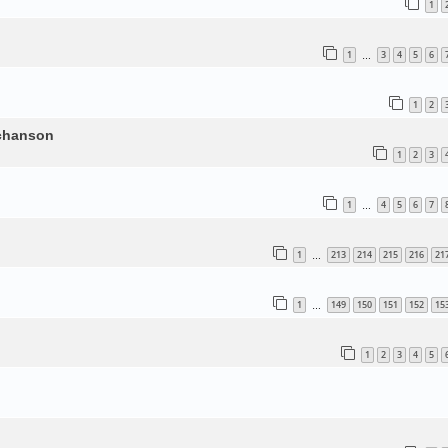
1
1
3
4
5
6
…
1
2
 chanson
1
2
3
1
4
5
6
7
…
1
213
214
215
216
21
…
1
149
150
151
152
15
…
1
2
3
4
5