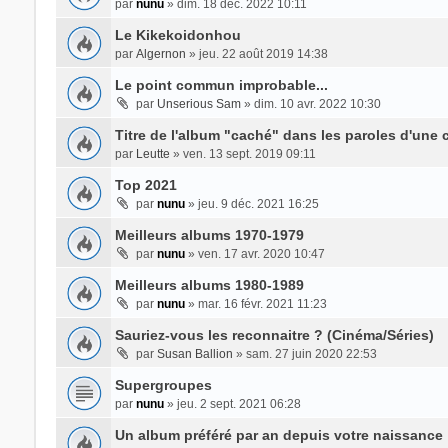
par
nunu
» dim. 18 déc. 2022 10:11
Le Kikekoidonhou
par
Algernon
» jeu. 22 août 2019 14:38
Le point commun improbable...
par
Unserious Sam
» dim. 10 avr. 2022 10:30
Titre de l'album "caché" dans les paroles d'une
par
Leutte
» ven. 13 sept. 2019 09:11
Top 2021
par
nunu
» jeu. 9 déc. 2021 16:25
Meilleurs albums 1970-1979
par
nunu
» ven. 17 avr. 2020 10:47
Meilleurs albums 1980-1989
par
nunu
» mar. 16 févr. 2021 11:23
Sauriez-vous les reconnaitre ? (Cinéma/Séries)
par
Susan Ballion
» sam. 27 juin 2020 22:53
Supergroupes
par
nunu
» jeu. 2 sept. 2021 06:28
Un album préféré par an depuis votre naissance