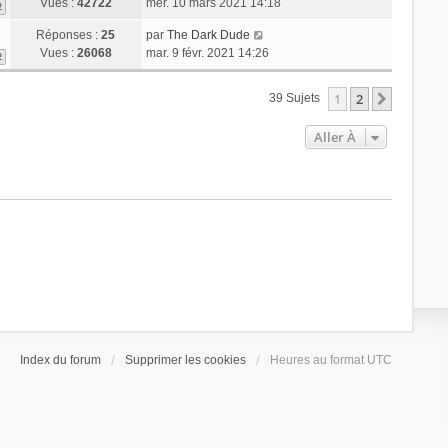
Vues :
42722
mer. 10 mars 2021 14:18
2
Réponses :
25
par
The Dark Dude
Vues :
26068
mar. 9 févr. 2021 14:26
2
1
2
Suivant
39 Sujets
Aller À
Index du forum
Supprimer les cookies
Heures au format
UTC