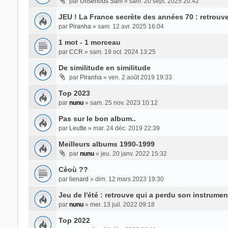
par
Unserious Sam
» sam. 20 sept. 2025 20:42
JEU ! La France secrète des années 70 : retrouve
par
Piranha
» sam. 12 avr. 2025 16:04
1 mot - 1 morceau
par
CCR
» sam. 19 oct. 2024 13:25
De similitude en similitude
par
Piranha
» ven. 2 août 2019 19:33
Top 2023
par
nunu
» sam. 25 nov. 2023 10:12
Pas sur le bon album..
par
Leutte
» mar. 24 déc. 2019 22:39
Meilleurs albums 1990-1999
par
nunu
» jeu. 20 janv. 2022 15:32
Cèoù ??
par
lienard
» dim. 12 mars 2023 19:30
Jeu de l'été : retrouve qui a perdu son instrumen
par
nunu
» mer. 13 juil. 2022 09:18
Top 2022