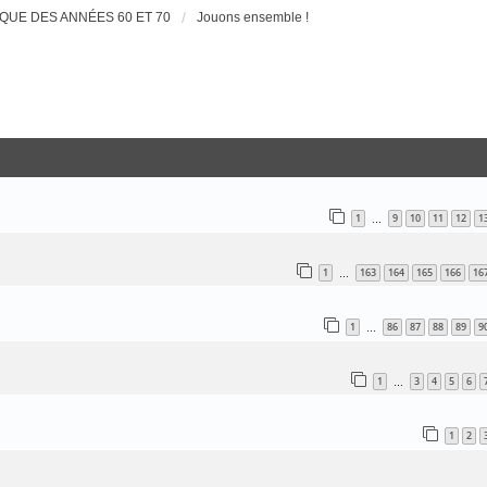
QUE DES ANNÉES 60 ET 70
Jouons ensemble !
e Avancée
1
9
10
11
12
1
…
1
163
164
165
166
16
…
1
86
87
88
89
9
…
1
3
4
5
6
…
1
2