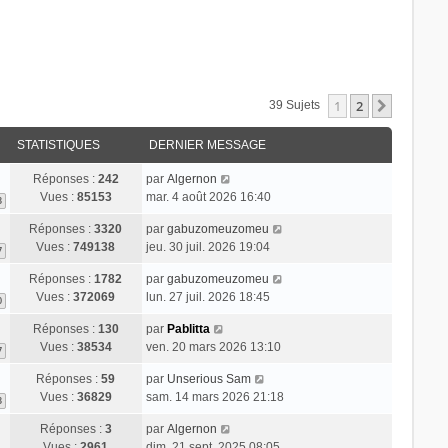
1
2
Suivant
39 Sujets
STATISTIQUES
DERNIER MESSAGE
Réponses :
242
par
Algernon
Vues :
85153
mar. 4 août 2026 16:40
3
Réponses :
3320
par
gabuzomeuzomeu
Vues :
749138
jeu. 30 juil. 2026 19:04
7
Réponses :
1782
par
gabuzomeuzomeu
Vues :
372069
lun. 27 juil. 2026 18:45
0
Réponses :
130
par
Pablitta
Vues :
38534
ven. 20 mars 2026 13:10
7
Réponses :
59
par
Unserious Sam
Vues :
36829
sam. 14 mars 2026 21:18
3
Réponses :
3
par
Algernon
Vues :
2961
dim. 21 sept. 2025 08:05