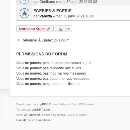
par
Cooltrane
» ven. 30 août 2019 09:08
EGERIES & EGERIS
par
Pablitta
» mar. 12 janv. 2021 16:08
Nouveau Sujet
Retourner À L’index Du Forum
PERMISSIONS DU FORUM
Vous
ne pouvez pas
poster de nouveaux sujets
Vous
ne pouvez pas
répondre aux sujets
Vous
ne pouvez pas
modifier vos messages
Vous
ne pouvez pas
supprimer vos messages
Vous
ne pouvez pas
joindre des fichiers
Développé par
phpBB
® Forum Software © phpBB Limited
Traduit par
phpBB-fr.com
Style
we_universal
created by INVENTEA & v12mike
Confidentialité
Conditions