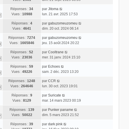
Réponses :
34
par
Jitoma
Vues :
10988
lun. 21 avr. 2025 17:53
2
Réponses :
4
par
gabuzomeuzomeu
Vues :
4641
dim. 20 oct. 2024 06:14
Réponses :
7274
par
gabuzomeuzomeu
Vues :
1665846
jeu. 15 août 2024 20:22
4
Réponses :
52
par
Cooltrane
Vues :
23036
mer. 31 janv. 2024 15:10
3
Réponses :
59
par
Echoes
Vues :
49226
sam. 2 déc. 2023 13:20
3
Réponses :
1248
par
CCR
Vues :
264646
lun. 30 oct. 2023 19:01
3
Réponses :
9
par
Suricate
Vues :
8129
mar. 14 mars 2023 00:19
Réponses :
139
par
Punker paname
Vues :
50022
dim. 5 mars 2023 21:52
7
Réponses :
39
par
dark pink