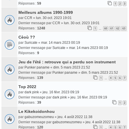
Réponses :
59
1
2
3
Meilleurs albums 1990-1999
par
CCR
«
lun. 30 oct. 2023 19:01
Dernier message par
CCR
»
lun. 30 oct. 2023 19:01
Réponses :
1248
1
60
61
62
63
…
Cèoù ??
par
Suricate
«
mar. 14 mars 2023 00:19
Dernier message par
Suricate
»
mar. 14 mars 2023 00:19
Réponses :
9
Jeu de l'été : retrouve qui a perdu son instrument
par
Punker paname
«
dim. 5 mars 2023 21:52
Dernier message par
Punker paname
»
dim. 5 mars 2023 21:52
Réponses :
139
1
4
5
6
7
…
Top 2022
par
dark pink
«
jeu. 16 févr. 2023 09:19
Dernier message par
dark pink
»
jeu. 16 févr. 2023 09:19
Réponses :
39
1
2
Le Kikekoidonhou
par
gabuzomeuzomeu
«
jeu. 4 août 2022 11:38
Dernier message par
gabuzomeuzomeu
»
jeu. 4 août 2022 11:38
Réponses :
120
1
4
5
6
7
…