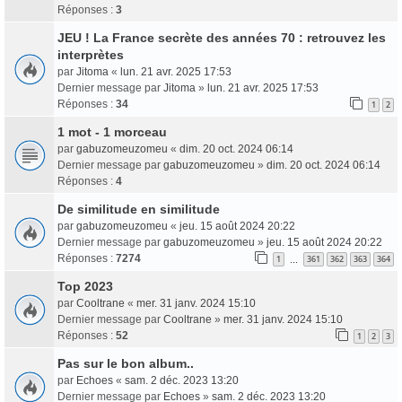
Réponses :
3
JEU ! La France secrète des années 70 : retrouvez les
interprètes
par
Jitoma
«
lun. 21 avr. 2025 17:53
Dernier message par
Jitoma
»
lun. 21 avr. 2025 17:53
Réponses :
34
1
2
1 mot - 1 morceau
par
gabuzomeuzomeu
«
dim. 20 oct. 2024 06:14
Dernier message par
gabuzomeuzomeu
»
dim. 20 oct. 2024 06:14
Réponses :
4
De similitude en similitude
par
gabuzomeuzomeu
«
jeu. 15 août 2024 20:22
Dernier message par
gabuzomeuzomeu
»
jeu. 15 août 2024 20:22
Réponses :
7274
1
361
362
363
364
…
Top 2023
par
Cooltrane
«
mer. 31 janv. 2024 15:10
Dernier message par
Cooltrane
»
mer. 31 janv. 2024 15:10
Réponses :
52
1
2
3
Pas sur le bon album..
par
Echoes
«
sam. 2 déc. 2023 13:20
Dernier message par
Echoes
»
sam. 2 déc. 2023 13:20