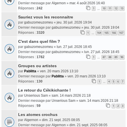
Dernier message par
Algernon
»
mar. 4 août 2026 16:40
Réponses :
242
1
10
11
12
13
…
Sauriez vous les reconnaitre
par
gabuzomeuzomeu
«
jeu. 30 juil. 2026 19:04
Dernier message par
gabuzomeuzomeu
»
jeu. 30 juil. 2026 19:04
Réponses :
3320
1
164
165
166
167
…
C'est dans quel film ?
par
gabuzomeuzomeu
«
lun. 27 juil. 2026 18:45
Dernier message par
gabuzomeuzomeu
»
lun. 27 juil. 2026 18:45
Réponses :
1782
1
87
88
89
90
…
Groupes ou artistes
par
Pablitta
«
ven. 20 mars 2026 13:10
Dernier message par
Pablitta
»
ven. 20 mars 2026 13:10
Réponses :
130
1
4
5
6
7
…
Le retour du Cékikichante !
par
Unserious Sam
«
sam. 14 mars 2026 21:18
Dernier message par
Unserious Sam
»
sam. 14 mars 2026 21:18
Réponses :
59
1
2
3
Les atomes crochus
par
Algernon
«
dim. 21 sept. 2025 08:05
Dernier message par
Algernon
»
dim. 21 sept. 2025 08:05