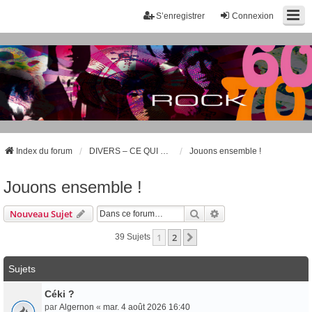
S’enregistrer
Connexion
Index du forum
DIVERS – CE QUI NE CONCERNE PAS LA MUSIQUE DES ANNÉES 60 ET 70
Jouons ensemble !
Jouons ensemble !
Rechercher
Recherche Avancée
Nouveau Sujet
1
2
Suivante
39 Sujets
Sujets
Céki ?
par
Algernon
«
mar. 4 août 2026 16:40