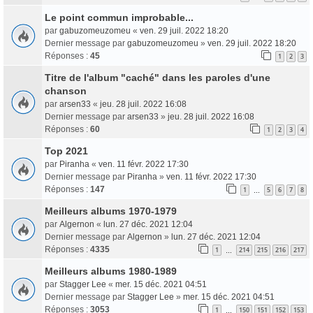
Le point commun improbable...
par
gabuzomeuzomeu
«
ven. 29 juil. 2022 18:20
Dernier message par
gabuzomeuzomeu
»
ven. 29 juil. 2022 18:20
Réponses :
45
1
2
3
Titre de l'album "caché" dans les paroles d'une
chanson
par
arsen33
«
jeu. 28 juil. 2022 16:08
Dernier message par
arsen33
»
jeu. 28 juil. 2022 16:08
Réponses :
60
1
2
3
4
Top 2021
par
Piranha
«
ven. 11 févr. 2022 17:30
Dernier message par
Piranha
»
ven. 11 févr. 2022 17:30
Réponses :
147
1
5
6
7
8
…
Meilleurs albums 1970-1979
par
Algernon
«
lun. 27 déc. 2021 12:04
Dernier message par
Algernon
»
lun. 27 déc. 2021 12:04
Réponses :
4335
1
214
215
216
217
…
Meilleurs albums 1980-1989
par
Stagger Lee
«
mer. 15 déc. 2021 04:51
Dernier message par
Stagger Lee
»
mer. 15 déc. 2021 04:51
Réponses :
3053
1
150
151
152
153
…