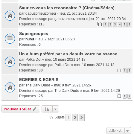
Sauriez-vous les reconnaitre ? (Cinéma/Séries)
par
gabuzomeuzomeu
«
jeu. 21 oct. 2021 20:34
Dernier message par
gabuzomeuzomeu
»
jeu. 21 oct. 2021 20:34
Réponses :
113
1
2
3
4
5
6
Supergroupes
par
nunu
«
jeu. 2 sept. 2021 06:28
Réponses :
0
Un album préféré par an depuis votre naissance
par
Polka Dot
«
mer. 10 mars 2021 14:18
Dernier message par
Polka Dot
»
mer. 10 mars 2021 14:18
Réponses :
30
1
2
EGERIES & EGERIS
par
The Dark Dude
«
mar. 9 févr. 2021 14:26
Dernier message par
The Dark Dude
»
mar. 9 févr. 2021 14:26
Réponses :
25
1
2
Nouveau Sujet
1
2
Suivante
39 Sujets
Aller À