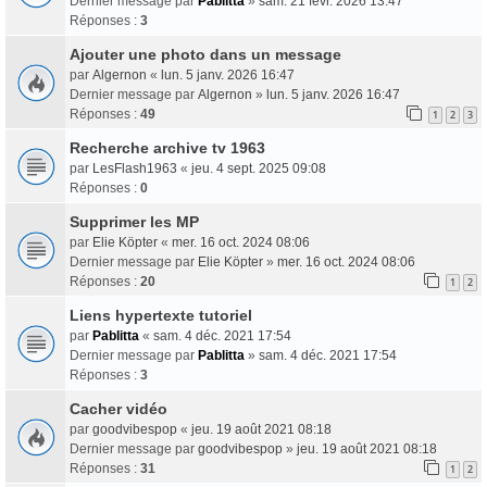
Dernier message par
Pablitta
»
sam. 21 févr. 2026 13:47
Réponses :
3
Ajouter une photo dans un message
par
Algernon
«
lun. 5 janv. 2026 16:47
Dernier message par
Algernon
»
lun. 5 janv. 2026 16:47
Réponses :
49
1
2
3
Recherche archive tv 1963
par
LesFlash1963
«
jeu. 4 sept. 2025 09:08
Réponses :
0
Supprimer les MP
par
Elie Köpter
«
mer. 16 oct. 2024 08:06
Dernier message par
Elie Köpter
»
mer. 16 oct. 2024 08:06
Réponses :
20
1
2
Liens hypertexte tutoriel
par
Pablitta
«
sam. 4 déc. 2021 17:54
Dernier message par
Pablitta
»
sam. 4 déc. 2021 17:54
Réponses :
3
Cacher vidéo
par
goodvibespop
«
jeu. 19 août 2021 08:18
Dernier message par
goodvibespop
»
jeu. 19 août 2021 08:18
Réponses :
31
1
2