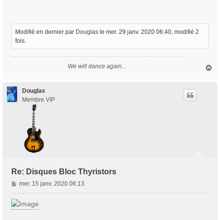
Modifié en dernier par
Douglas
le mer. 29 janv. 2020 06:40, modifié 2
fois.
We will dance again...
H
a
u
t
Douglas
Membre VIP
Re: Disques Bloc Thyristors
M
mer. 15 janv. 2020 06:13
e
s
s
a