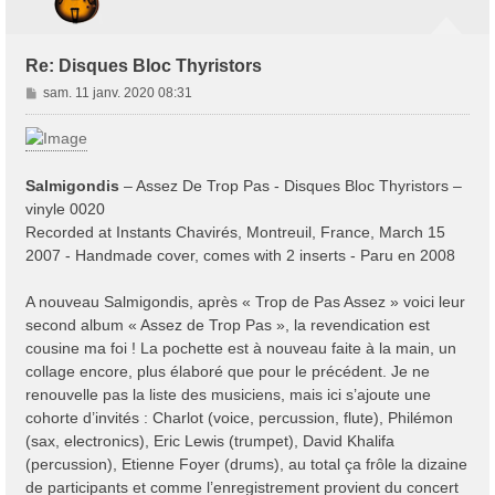
Re: Disques Bloc Thyristors
M
sam. 11 janv. 2020 08:31
e
s
s
a
Salmigondis
‎– Assez De Trop Pas - Disques Bloc Thyristors ‎–
g
vinyle 0020
e
Recorded at Instants Chavirés, Montreuil, France, March 15
2007 - Handmade cover, comes with 2 inserts - Paru en 2008
A nouveau Salmigondis, après « Trop de Pas Assez » voici leur
second album « Assez de Trop Pas », la revendication est
cousine ma foi ! La pochette est à nouveau faite à la main, un
collage encore, plus élaboré que pour le précédent. Je ne
renouvelle pas la liste des musiciens, mais ici s’ajoute une
cohorte d’invités : Charlot (voice, percussion, flute), Philémon
(sax, electronics), Eric Lewis (trumpet), David Khalifa
(percussion), Etienne Foyer (drums), au total ça frôle la dizaine
de participants et comme l’enregistrement provient du concert