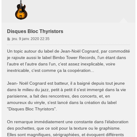
Disques Bloc Thyristors
M
jeu. 9 janv. 2020 22:35
e
s
Un topic autour du label de Jean-Noël Cognard, par commodité
s
je rajoute aussi le label Bimbo Tower Records, l'un étant dans
a
l'autre et l'autre dans l'un, c'est assez inexplicable, voire
g
inextricable, c'est comme ça la coopération...
e
Jean- Noël Cognard est batteur, il a baigné depuis tout jeune
dans le milieu du jazz, petit à petit il s'est immergé dans la vie
parisienne, a fait des rencontres, des concerts, et, en
amoureux du vinyle, s'est lancé dans la création du label
"Disques Bloc Thyristors".
On remarque immédiatement une constante dans l'élaboration
des pochettes, que ce soit pour la texture ou le graphisme.
Elles sont magnifiques, sérigraphiées, et évoquent différents