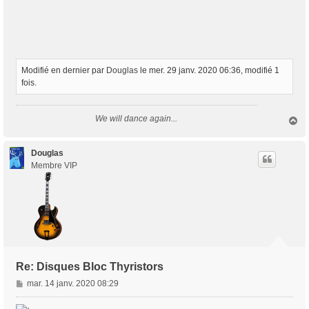
Modifié en dernier par
Douglas
le mer. 29 janv. 2020 06:36, modifié 1
fois.
We will dance again...
H
a
u
t
Douglas
Membre VIP
Re: Disques Bloc Thyristors
M
mar. 14 janv. 2020 08:29
e
s