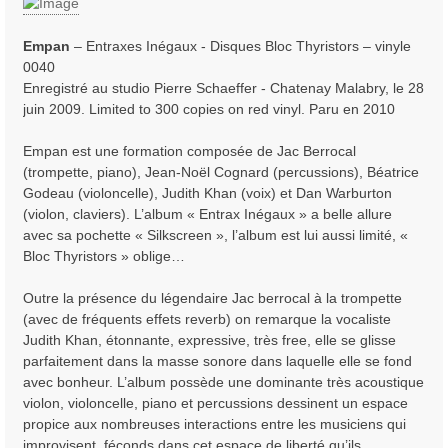
s
a
Empan
‎– Entraxes Inégaux - Disques Bloc Thyristors ‎– vinyle
g
0040
e
Enregistré au studio Pierre Schaeffer - Chatenay Malabry, le 28
juin 2009. Limited to 300 copies on red vinyl. Paru en 2010
Empan est une formation composée de Jac Berrocal
(trompette, piano), Jean-Noël Cognard (percussions), Béatrice
Godeau (violoncelle), Judith Khan (voix) et Dan Warburton
(violon, claviers). L’album « Entrax Inégaux » a belle allure
avec sa pochette « Silkscreen », l’album est lui aussi limité, «
Bloc Thyristors » oblige…
Outre la présence du légendaire Jac berrocal à la trompette
(avec de fréquents effets reverb) on remarque la vocaliste
Judith Khan, étonnante, expressive, très free, elle se glisse
parfaitement dans la masse sonore dans laquelle elle se fond
avec bonheur. L’album possède une dominante très acoustique
violon, violoncelle, piano et percussions dessinent un espace
propice aux nombreuses interactions entre les musiciens qui
improvisent, féconds dans cet espace de liberté qu’ils