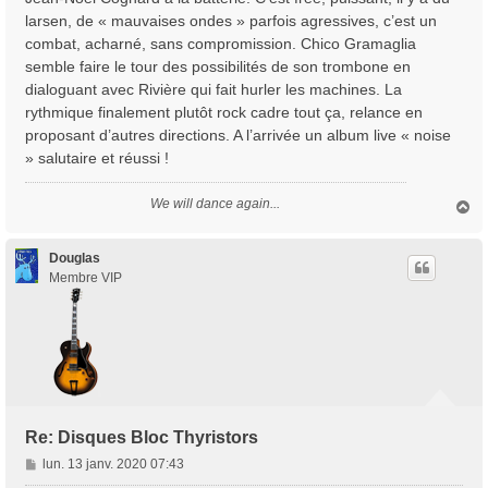
larsen, de « mauvaises ondes » parfois agressives, c’est un
combat, acharné, sans compromission. Chico Gramaglia
semble faire le tour des possibilités de son trombone en
dialoguant avec Rivière qui fait hurler les machines. La
rythmique finalement plutôt rock cadre tout ça, relance en
proposant d’autres directions. A l’arrivée un album live « noise
» salutaire et réussi !
We will dance again...
H
a
u
t
Douglas
Membre VIP
Re: Disques Bloc Thyristors
M
lun. 13 janv. 2020 07:43
e