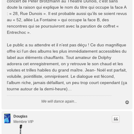
concert de Peter Brötzmann au Théâtre Dunois, c’est sans
doute la raison qui explique le nom du titre qui occupe la face A
: « 28, Rue Dunois ». Il est probable aussi qu’ils se soient revus
au « 52, allée La Fontaine » qui occupe la face B, des
rencontres qui se poursuivront avec la parution de coffret «
Entrechoc ».
Le public a su attendre et il n’est pas déçu ! Ce duo magnifique
offre ici l’un des albums les plus immédiatement accessibles du
label aux éléments chauffants. Tout amateur de Dolphy
adorera cet enregistrement, on y retrouve le son chaud et les
volutes et trilles habiles du grand maître. Jean- Noël est parfait,
volubile, pointilliste, omniprésent. Le dialogue est fécond,
l’album riche, jamais défaillant, un peu trop court cependant (ça
tourne autour de la demi-heure)…
We will dance again...
H
a
u
t
Douglas
Membre VIP