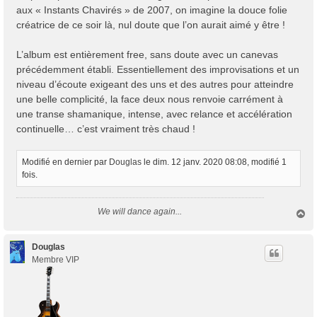
aux « Instants Chavirés » de 2007, on imagine la douce folie
créatrice de ce soir là, nul doute que l’on aurait aimé y être !
L’album est entièrement free, sans doute avec un canevas
précédemment établi. Essentiellement des improvisations et un
niveau d’écoute exigeant des uns et des autres pour atteindre
une belle complicité, la face deux nous renvoie carrément à
une transe shamanique, intense, avec relance et accélération
continuelle… c’est vraiment très chaud !
Modifié en dernier par
Douglas
le dim. 12 janv. 2020 08:08, modifié 1
fois.
We will dance again...
H
a
u
t
Douglas
Membre VIP