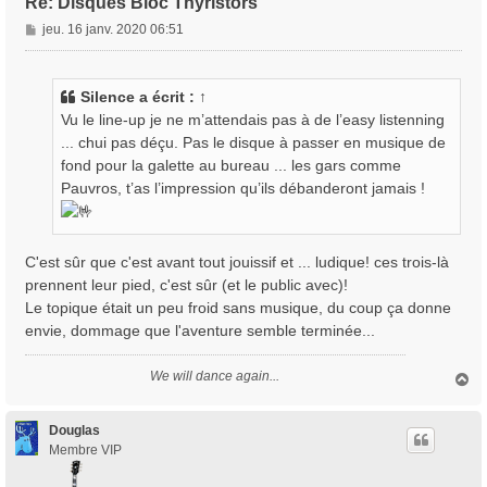
Re: Disques Bloc Thyristors
M
jeu. 16 janv. 2020 06:51
e
s
s
Silence
a écrit :
↑
a
Vu le line-up je ne m’attendais pas à de l’easy listenning
g
... chui pas déçu. Pas le disque à passer en musique de
e
fond pour la galette au bureau ... les gars comme
Pauvros, t’as l’impression qu’ils débanderont jamais !
C'est sûr que c'est avant tout jouissif et ... ludique! ces trois-là
prennent leur pied, c'est sûr (et le public avec)!
Le topique était un peu froid sans musique, du coup ça donne
envie, dommage que l'aventure semble terminée...
We will dance again...
H
a
u
t
Douglas
Membre VIP