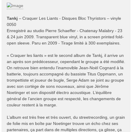
s
s
a
Tankj
‎– Craquer Les Liants - Disques Bloc Thyristors ‎– vinyle
g
0050
e
Enregistré au studio Pierre Schaeffer - Chatenay Malabry - 23
& 24 juin 2009. Transparent blue vinyl, in a screen printed fold-
open sleeve. Paru en 2009 - Tirage limité à 300 exemplaires.
« Craquer les liants » est le second album de Tankj, il arrive un
an après son prédécesseur, cependant le groupe a été modifié.
On retrouve bien entendu l’inamovible Jean-Noël Cognard à la
batterie, toujours accompagné du bassiste Titus Oppmann, un
trompettiste et joueur de bugle, Serge Adam se joint au groupe
avec son cortège de sons nouveaux, ainsi que Jérôme
Noetinger et son dispositif électro acoustique. L’équilibre
général de l’ancien groupe est respecté, les changements de
couleur restent à la marge.
L’album est très free et très ouvert, du streetrecording, un grain
de folie mis en boîte par Noetinger trouve un écho chez ses
partenaires, ça part dans de multiples directions, ça glisse, ça