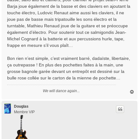
Barja joue également de la basse et des claviers en ajoutant la
touche électro, Ludovic Renaut aime aussi les claviers, il ne
joue pas de basse mais tripatouille les sons électro et la
turntable, Mathieu Renaud joue de la guitare et se préoccupe
également d’électro. Pour soutenir tout ce salmigondis Jean-
Michel Cognard à la batterie et aux percussions hurle, tape,
frappe en mesure s’il vous plaît…
Bon rien n’est simple, c’est vraiment barré, dadaïste, libertaire,
ça outrepasse ! En plus des pochettes faites à la main, une
grosse bagnole garée devant un entrepôt est dessiné sur la
bulle rose collée sur le carton de la mienne de pochette…
We will dance again...
H
a
u
t
Douglas
Membre VIP