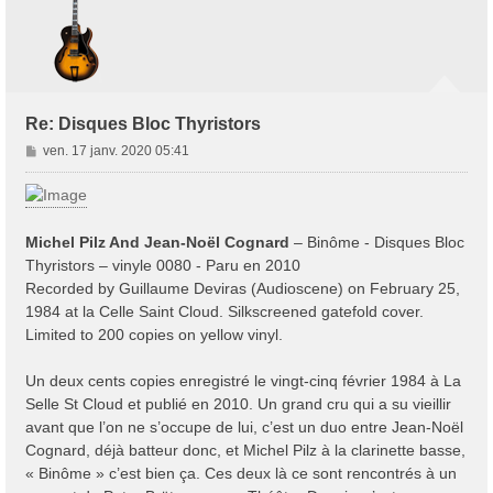
Re: Disques Bloc Thyristors
M
ven. 17 janv. 2020 05:41
e
s
s
a
Michel Pilz And Jean-Noël Cognard
‎– Binôme - Disques Bloc
g
Thyristors ‎– vinyle 0080 - Paru en 2010
e
Recorded by Guillaume Deviras (Audioscene) on February 25,
1984 at la Celle Saint Cloud. Silkscreened gatefold cover.
Limited to 200 copies on yellow vinyl.
Un deux cents copies enregistré le vingt-cinq février 1984 à La
Selle St Cloud et publié en 2010. Un grand cru qui a su vieillir
avant que l’on ne s’occupe de lui, c’est un duo entre Jean-Noël
Cognard, déjà batteur donc, et Michel Pilz à la clarinette basse,
« Binôme » c’est bien ça. Ces deux là ce sont rencontrés à un