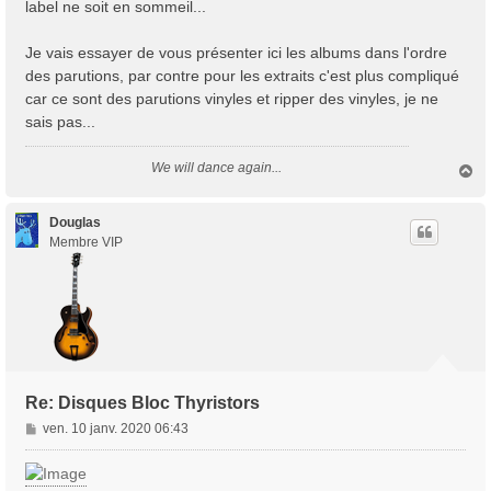
label ne soit en sommeil...
Je vais essayer de vous présenter ici les albums dans l'ordre
des parutions, par contre pour les extraits c'est plus compliqué
car ce sont des parutions vinyles et ripper des vinyles, je ne
sais pas...
We will dance again...
H
a
u
t
Douglas
Membre VIP
Re: Disques Bloc Thyristors
M
ven. 10 janv. 2020 06:43
e
s
s