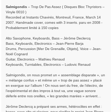
a
Salmigondis
‎– Trop De Pas Assez ( Disques Bloc Thyristors ‎–
g
Vinyle 0010 )
e
Recorded at Instants Chavirés, Montreuil, France, March 14
2007. Handmade cover, comes with 3 inserts. paru en 2008 -
Probablement limité à 150 copies
Alto Saxophone, Keyboards, Bass – Jérôme Declercq
Bass, Keyboards, Electronics – Jean-Pierre Barja
Drums, Percussion [Mer De Grenaille, Objets], Voice – Jean-
Noël Cognard
Guitar, Electronics – Mathieu Renaud
Keyboards, Turntables, Electronics – Ludovic Renaud
Salmigondis, on nous promet un « assemblage disparate », un
« mélange confus » et même un « trop de pas assez » placé
en exergue sur l’album ! On nous sert du free, de l’électro, de
l’expérimental et des impros à tout va, une vague sonore
déferle entre nos oreilles, « les grandes marées » arrivent…
Jérôme Declercq a préparé ses armes, hétéroclites en effet :
basse, saxo alto et claviers, pour clarifier le projet Jean-Pierre