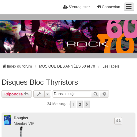
S’enregistrer
Connexion
Index du forum
MUSIQUE DES ANNÉES 60 et 70
Les labels
Disques Bloc Thyristors
Rechercher
Recherche Avan
Répondre
1
2
Suivante
34 Messages
Douglas
Membre VIP