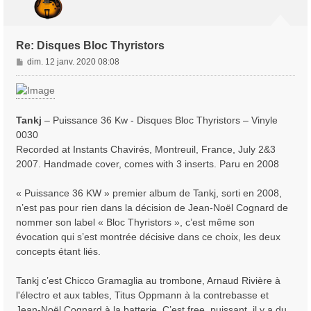
Re: Disques Bloc Thyristors
M
dim. 12 janv. 2020 08:08
e
s
s
a
Tankj
‎– Puissance 36 Kw - Disques Bloc Thyristors ‎– Vinyle
g
0030
e
Recorded at Instants Chavirés, Montreuil, France, July 2&3
2007. Handmade cover, comes with 3 inserts. Paru en 2008
« Puissance 36 KW » premier album de Tankj, sorti en 2008,
n’est pas pour rien dans la décision de Jean-Noël Cognard de
nommer son label « Bloc Thyristors », c’est même son
évocation qui s’est montrée décisive dans ce choix, les deux
concepts étant liés.
Tankj c’est Chicco Gramaglia au trombone, Arnaud Rivière à
l'électro et aux tables, Titus Oppmann à la contrebasse et
Jean-Noël Cognard à la batterie. C’est free, puissant, il y a du