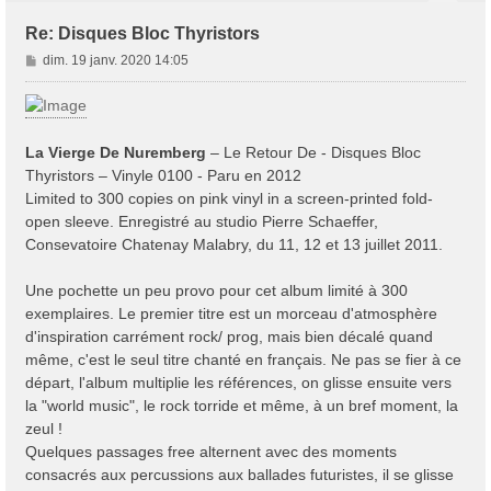
Re: Disques Bloc Thyristors
M
dim. 19 janv. 2020 14:05
e
s
s
a
La Vierge De Nuremberg
‎– Le Retour De - Disques Bloc
g
Thyristors ‎– Vinyle 0100 - Paru en 2012
e
Limited to 300 copies on pink vinyl in a screen-printed fold-
open sleeve. Enregistré au studio Pierre Schaeffer,
Consevatoire Chatenay Malabry, du 11, 12 et 13 juillet 2011.
Une pochette un peu provo pour cet album limité à 300
exemplaires. Le premier titre est un morceau d'atmosphère
d'inspiration carrément rock/ prog, mais bien décalé quand
même, c'est le seul titre chanté en français. Ne pas se fier à ce
départ, l'album multiplie les références, on glisse ensuite vers
la "world music", le rock torride et même, à un bref moment, la
zeul !
Quelques passages free alternent avec des moments
consacrés aux percussions aux ballades futuristes, il se glisse