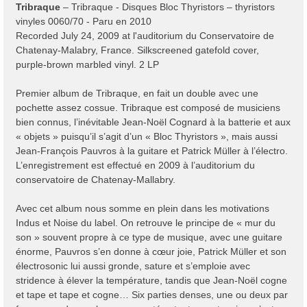
Tribraque
‎– Tribraque - Disques Bloc Thyristors ‎– thyristors
g
vinyles 0060/70 - Paru en 2010
e
Recorded July 24, 2009 at l'auditorium du Conservatoire de
Chatenay-Malabry, France. Silkscreened gatefold cover,
purple-brown marbled vinyl. 2 LP
Premier album de Tribraque, en fait un double avec une
pochette assez cossue. Tribraque est composé de musiciens
bien connus, l’inévitable Jean-Noël Cognard à la batterie et aux
« objets » puisqu’il s’agit d’un « Bloc Thyristors », mais aussi
Jean-François Pauvros à la guitare et Patrick Müller à l’électro.
L’enregistrement est effectué en 2009 à l’auditorium du
conservatoire de Chatenay-Mallabry.
Avec cet album nous somme en plein dans les motivations
Indus et Noise du label. On retrouve le principe de « mur du
son » souvent propre à ce type de musique, avec une guitare
énorme, Pauvros s’en donne à cœur joie, Patrick Müller et son
électrosonic lui aussi gronde, sature et s’emploie avec
stridence à élever la température, tandis que Jean-Noël cogne
et tape et tape et cogne… Six parties denses, une ou deux par