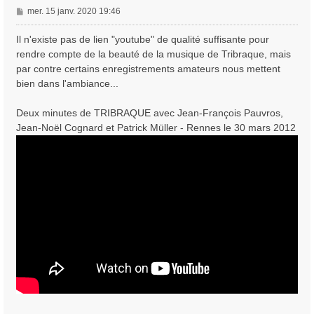
M
mer. 15 janv. 2020 19:46
e
s
Il n'existe pas de lien "youtube" de qualité suffisante pour
s
rendre compte de la beauté de la musique de Tribraque, mais
a
par contre certains enregistrements amateurs nous mettent
g
bien dans l'ambiance...
e
Deux minutes de TRIBRAQUE avec Jean-François Pauvros,
Jean-Noël Cognard et Patrick Müller - Rennes le 30 mars 2012