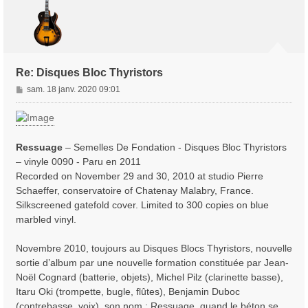
Re: Disques Bloc Thyristors
M
sam. 18 janv. 2020 09:01
e
s
s
a
Ressuage
‎– Semelles De Fondation - Disques Bloc Thyristors
g
‎– vinyle 0090 - Paru en 2011
e
Recorded on November 29 and 30, 2010 at studio Pierre
Schaeffer, conservatoire of Chatenay Malabry, France.
Silkscreened gatefold cover. Limited to 300 copies on blue
marbled vinyl.
Novembre 2010, toujours au Disques Blocs Thyristors, nouvelle
sortie d’album par une nouvelle formation constituée par Jean-
Noël Cognard (batterie, objets), Michel Pilz (clarinette basse),
Itaru Oki (trompette, bugle, flûtes), Benjamin Duboc
(contrebasse, voix), son nom : Ressuage, quand le béton se