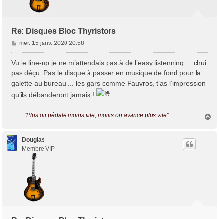
Re: Disques Bloc Thyristors
M
mer. 15 janv. 2020 20:58
e
s
Vu le line-up je ne m’attendais pas à de l’easy listenning ... chui
s
pas déçu. Pas le disque à passer en musique de fond pour la
a
galette au bureau ... les gars comme Pauvros, t’as l’impression
g
qu’ils débanderont jamais !
e
"Plus on pédale moins vite, moins on avance plus vite"
H
a
u
t
Douglas
Membre VIP