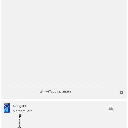
We will dance again...
H
a
u
t
Douglas
Membre VIP