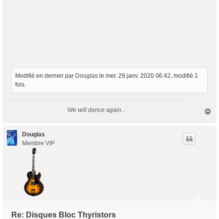
Modifié en dernier par
Douglas
le mer. 29 janv. 2020 06:42, modifié 1
fois.
We will dance again...
H
a
u
t
Douglas
Membre VIP
Re: Disques Bloc Thyristors