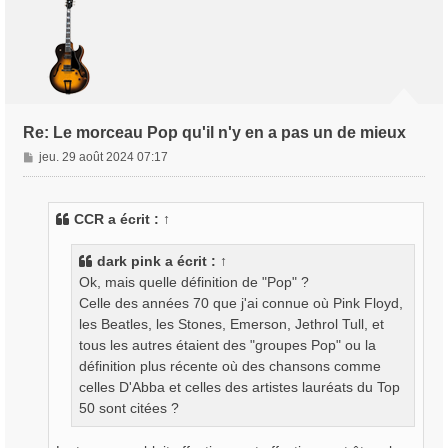
Re: Le morceau Pop qu'il n'y en a pas un de mieux
M
jeu. 29 août 2024 07:17
e
s
s
CCR
a écrit :
↑
a
g
dark pink
a écrit :
↑
e
Ok, mais quelle définition de "Pop" ?
Celle des années 70 que j'ai connue où Pink Floyd,
les Beatles, les Stones, Emerson, Jethrol Tull, et
tous les autres étaient des "groupes Pop" ou la
définition plus récente où des chansons comme
celles D'Abba et celles des artistes lauréats du Top
50 sont citées ?