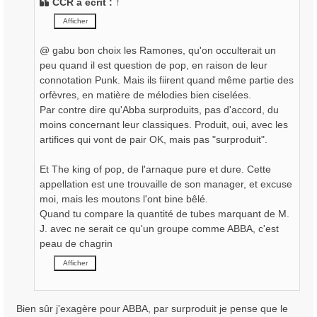
CCR
a écrit :
↑
a
g
e
@ gabu bon choix les Ramones, qu'on occulterait un
peu quand il est question de pop, en raison de leur
connotation Punk. Mais ils fiirent quand même partie des
orfèvres, en matière de mélodies bien ciselées.
Par contre dire qu'Abba surproduits, pas d'accord, du
moins concernant leur classiques. Produit, oui, avec les
artifices qui vont de pair OK, mais pas "surproduit".
Et The king of pop, de l'arnaque pure et dure. Cette
appellation est une trouvaille de son manager, et excuse
moi, mais les moutons l'ont bine bêlé.
Quand tu compare la quantité de tubes marquant de M.
J. avec ne serait ce qu'un groupe comme ABBA, c'est
peau de chagrin
Bien sûr j'exagère pour ABBA, par surproduit je pense que le