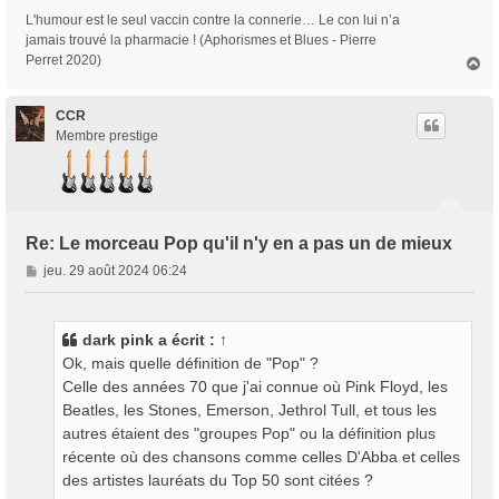
L'humour est le seul vaccin contre la connerie… Le con lui n’a
jamais trouvé la pharmacie ! (Aphorismes et Blues - Pierre
Perret 2020)
H
a
u
t
CCR
Membre prestige
Re: Le morceau Pop qu'il n'y en a pas un de mieux
M
jeu. 29 août 2024 06:24
e
s
s
dark pink
a écrit :
↑
a
Ok, mais quelle définition de "Pop" ?
g
Celle des années 70 que j'ai connue où Pink Floyd, les
e
Beatles, les Stones, Emerson, Jethrol Tull, et tous les
autres étaient des "groupes Pop" ou la définition plus
récente où des chansons comme celles D'Abba et celles
des artistes lauréats du Top 50 sont citées ?