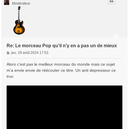
Modérateur
Re: Le morceau Pop qu'il n'y en a pas un de mieux
M
jeu. 29 août 2024 17:53
e
s
Alors c'est pas le meilleur morceau du monde mais ce sujet
s
m'a envie envie de réécouter ce titre. Un anti depresseur ce
a
truc
g
e