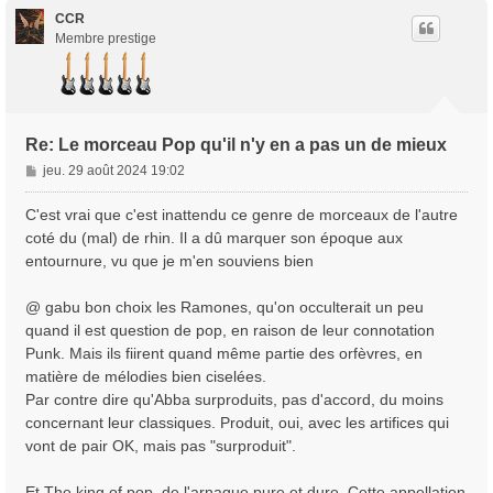
u
t
CCR
Membre prestige
Re: Le morceau Pop qu'il n'y en a pas un de mieux
M
jeu. 29 août 2024 19:02
e
s
C'est vrai que c'est inattendu ce genre de morceaux de l'autre
s
coté du (mal) de rhin. Il a dû marquer son époque aux
a
entournure, vu que je m'en souviens bien
g
e
@ gabu bon choix les Ramones, qu'on occulterait un peu
quand il est question de pop, en raison de leur connotation
Punk. Mais ils fiirent quand même partie des orfèvres, en
matière de mélodies bien ciselées.
Par contre dire qu'Abba surproduits, pas d'accord, du moins
concernant leur classiques. Produit, oui, avec les artifices qui
vont de pair OK, mais pas "surproduit".
Et The king of pop, de l'arnaque pure et dure. Cette appellation