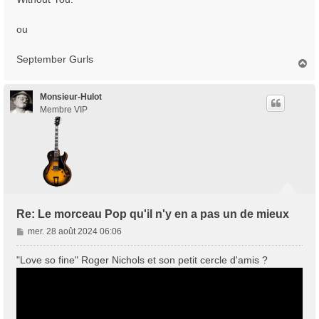
s
a
ou
g
e
September Gurls
H
a
u
t
Monsieur-Hulot
Membre VIP
Re: Le morceau Pop qu'il n'y en a pas un de mieux
M
mer. 28 août 2024 06:06
e
s
"Love so fine" Roger Nichols et son petit cercle d'amis ?
s
a
g
e