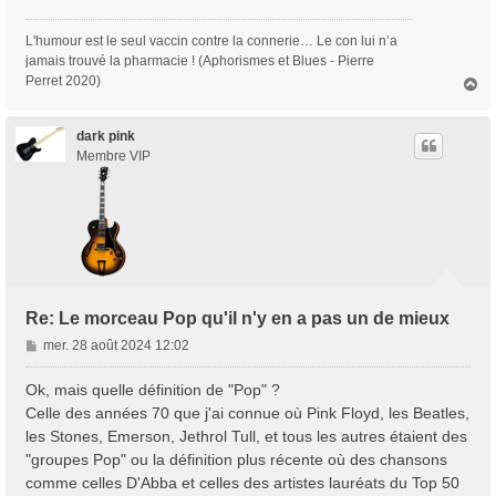
L'humour est le seul vaccin contre la connerie… Le con lui n’a
jamais trouvé la pharmacie ! (Aphorismes et Blues - Pierre
Perret 2020)
H
a
u
t
dark pink
Membre VIP
Re: Le morceau Pop qu'il n'y en a pas un de mieux
M
mer. 28 août 2024 12:02
e
s
Ok, mais quelle définition de "Pop" ?
s
Celle des années 70 que j'ai connue où Pink Floyd, les Beatles,
a
les Stones, Emerson, Jethrol Tull, et tous les autres étaient des
g
"groupes Pop" ou la définition plus récente où des chansons
e
comme celles D'Abba et celles des artistes lauréats du Top 50