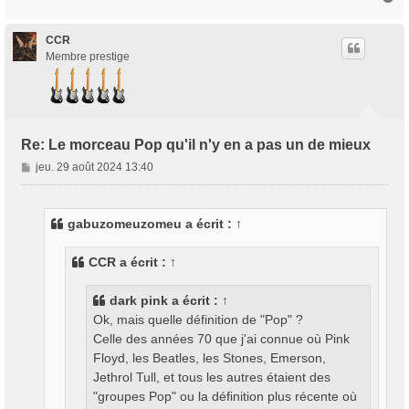
a
u
t
CCR
Membre prestige
Re: Le morceau Pop qu'il n'y en a pas un de mieux
M
jeu. 29 août 2024 13:40
e
s
s
gabuzomeuzomeu
a écrit :
↑
a
g
CCR
a écrit :
↑
e
dark pink
a écrit :
↑
Ok, mais quelle définition de "Pop" ?
Celle des années 70 que j'ai connue où Pink
Floyd, les Beatles, les Stones, Emerson,
Jethrol Tull, et tous les autres étaient des
"groupes Pop" ou la définition plus récente où