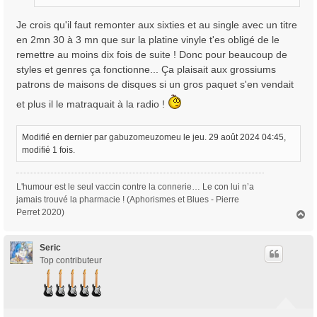
Je crois qu'il faut remonter aux sixties et au single avec un titre
en 2mn 30 à 3 mn que sur la platine vinyle t'es obligé de le
remettre au moins dix fois de suite ! Donc pour beaucoup de
styles et genres ça fonctionne... Ça plaisait aux grossiums
patrons de maisons de disques si un gros paquet s'en vendait
et plus il le matraquait à la radio !
Modifié en dernier par
gabuzomeuzomeu
le jeu. 29 août 2024 04:45,
modifié 1 fois.
L'humour est le seul vaccin contre la connerie… Le con lui n’a
jamais trouvé la pharmacie ! (Aphorismes et Blues - Pierre
Perret 2020)
H
a
u
t
Seric
Top contributeur