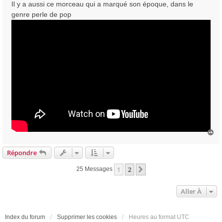
Il y a aussi ce morceau qui a marqué son époque, dans le
genre perle de pop
H
a
u
Répondre
t
1
2
Suivante
25 Messages
Aller À
Index du forum
Supprimer les cookies
Heures au format
UTC