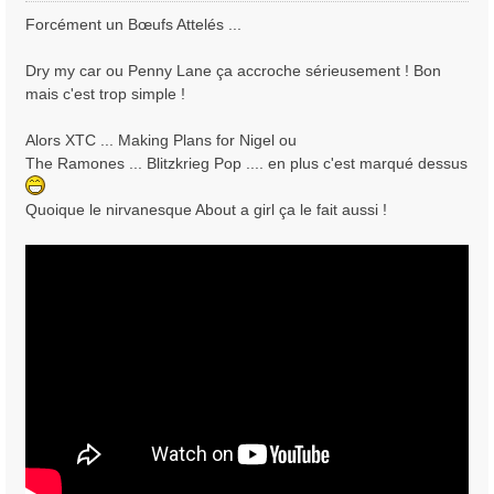
s
Forcément un Bœufs Attelés ...
s
a
Dry my car ou Penny Lane ça accroche sérieusement ! Bon
g
mais c'est trop simple !
e
Alors XTC ... Making Plans for Nigel ou
The Ramones ... Blitzkrieg Pop .... en plus c'est marqué dessus
Quoique le nirvanesque About a girl ça le fait aussi !