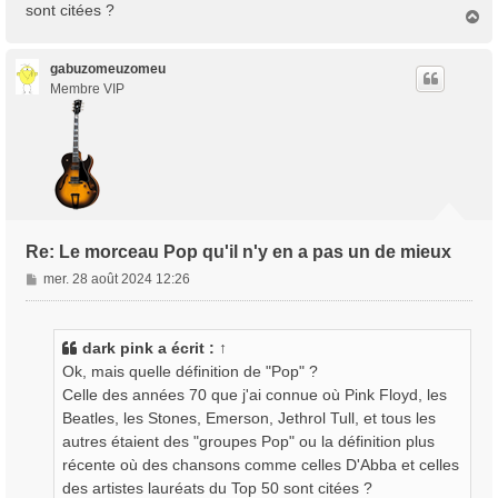
sont citées ?
H
a
u
t
gabuzomeuzomeu
Membre VIP
Re: Le morceau Pop qu'il n'y en a pas un de mieux
M
mer. 28 août 2024 12:26
e
s
s
dark pink
a écrit :
↑
a
Ok, mais quelle définition de "Pop" ?
g
Celle des années 70 que j'ai connue où Pink Floyd, les
e
Beatles, les Stones, Emerson, Jethrol Tull, et tous les
autres étaient des "groupes Pop" ou la définition plus
récente où des chansons comme celles D'Abba et celles
des artistes lauréats du Top 50 sont citées ?