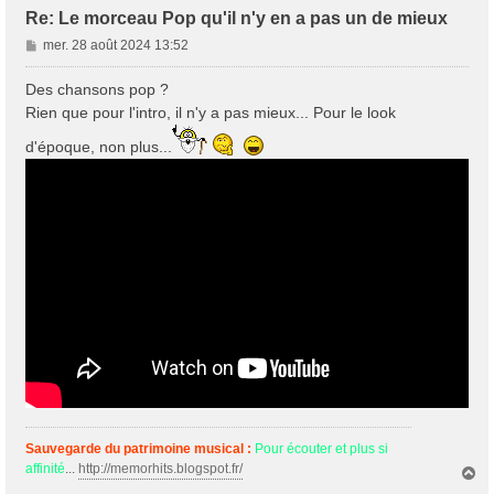
Re: Le morceau Pop qu'il n'y en a pas un de mieux
M
mer. 28 août 2024 13:52
e
s
Des chansons pop ?
s
Rien que pour l'intro, il n'y a pas mieux... Pour le look
a
g
d'époque, non plus...
e
Sauvegarde du patrimoine musical :
Pour écouter et plus si
affinité
...
http://memorhits.blogspot.fr/
H
a