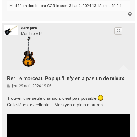
Modifié en dernier par
CCR
le sam. 31 août 2024 13:18, modifié 2 fois.
H
a
u
t
dark pink
Membre VIP
Re: Le morceau Pop qu'il n'y en a pas un de mieux
M
jeu. 29 août 2024 19:06
e
s
Trouver une seule chanson, c'est pas possible
s
Celle-là est excellente... Mais yen a plein d'autres :
a
g
e