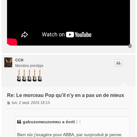
H
a
u
t
CCR
Membre prestige
Re: Le morceau Pop qu'il n'y en a pas un de mieux
M
lun. 2 sept. 2024 18:13
e
s
s
gabuzomeuzomeu
a écrit :
↑
a
g
Bien sûr j'exagère pour ABBA, par surproduit je pense
e