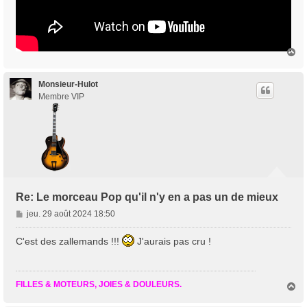
H
a
u
t
Monsieur-Hulot
Membre VIP
Re: Le morceau Pop qu'il n'y en a pas un de mieux
M
jeu. 29 août 2024 18:50
e
s
C'est des zallemands !!!
J'aurais pas cru !
s
a
g
FILLES & MOTEURS, JOIES & DOULEURS.
H
e
a