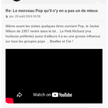
Re: Le morceau Pop qu'il n'y en a pas un de mieux
M
jeu. 29 août 2024 04:56
e
s
Même avant les sixties quelques titres sonnent Pop, le Jackie
s
Wilson de 1957 rentre dans le lot... Le Petit Richard (ma
a
hurleuse préférée) aussi d'ailleurs il a eu une grosse influence
g
sur tous les groupes pops ... Beatles et Cie !
e