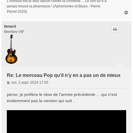
L'humour est le seul vaccin contre la connerie… Le con lui n’a
jamais trouvé la pharmacie ! (Aphorismes et Blues - Pierre
Perret 2020)
H
a
u
t
lienard
Membre VIP
Re: Le morceau Pop qu'il n'y en a pas un de mieux
M
lun. 2 sept. 2024 17:55
e
s
perso, je préfère le slow de l'année précédente ... qui n'est
s
évidemment pas la version qui suit ..
a
g
e