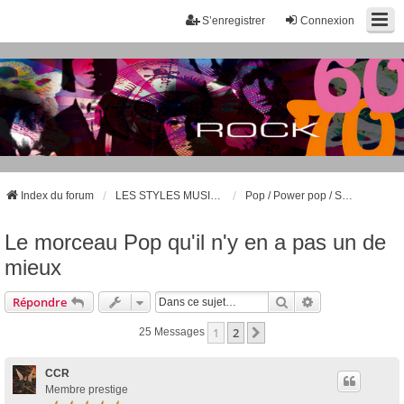
S’enregistrer
Connexion
Index du forum
LES STYLES MUSICAUX - LES GROUPES CÉLÈBRES
Pop / Power pop / Sunshine pop / Pop psyché
Le morceau Pop qu'il n'y en a pas un de
mieux
Rechercher
Recherche Avan
Répondre
1
2
Suivante
25 Messages
CCR
Membre prestige