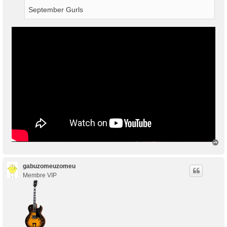
September Gurls
H
a
u
t
gabuzomeuzomeu
Membre VIP