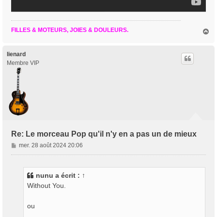
FILLES & MOTEURS, JOIES & DOULEURS.
H
a
u
t
lienard
Membre VIP
Re: Le morceau Pop qu'il n'y en a pas un de mieux
M
mer. 28 août 2024 20:06
e
s
s
nunu
a écrit :
↑
a
Without You.
g
e
ou