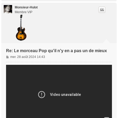
u
t
Monsieur-Hulot
Membre VIP
Re: Le morceau Pop qu'il n'y en a pas un de mieux
M
mer. 28 août 2024 14:43
e
s
s
a
g
e