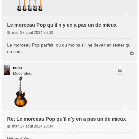
Le morceau Pop qu'il n'y en a pas un de mieux
M
mar. 27 août 2024 20:03
e
s
Le morceau Pop parfait, ou du moins s'il ne devait en rester qu'
s
un seul ...
H
a
a
g
u
e
t
nunu
Modérateur
Re: Le morceau Pop qu'il n'y en a pas un de mieux
M
mar. 27 août 2024 23:04
e
s
Without You.