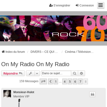
S’enregistrer
Connexion
Index du forum
DIVERS – CE QUI NE CONCERNE PAS LA MUSIQUE DES ANNÉES 60 ET 70
Cinéma / Télévision / Séries télé
On My Radio On My Radio
Rechercher
Recherche Avan
Répondre
Page
8
Sur
8
1
4
5
6
7
8
Précédente
159 Messages
…
Monsieur-Hulot
Membre VIP