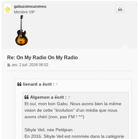
u
t
gabuzomeuzomeu
Membre VIP
Re: On My Radio On My Radio
M
jeu. 2 juil. 2026 06:02
e
s
s
lienard
a écrit :
↑
a
g
Algernon
a écrit :
↑
e
Et oui, mon bon Gabu. Nous avons bien la même
vision de cette "évolution" d'un média que nous
avons chéri (non, pas FM ! ^^)
Sibyle Veil, née Petitjean :
En 2016, Sibyle Veil est nommée dans la catégorie