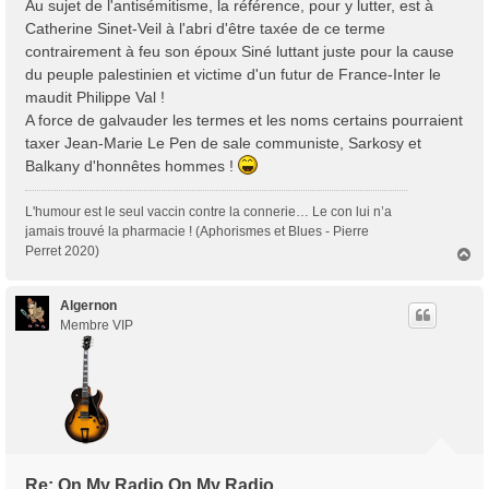
Au sujet de l'antisémitisme, la référence, pour y lutter, est à
Catherine Sinet-Veil à l'abri d'être taxée de ce terme
contrairement à feu son époux Siné luttant juste pour la cause
du peuple palestinien et victime d'un futur de France-Inter le
maudit Philippe Val !
A force de galvauder les termes et les noms certains pourraient
taxer Jean-Marie Le Pen de sale communiste, Sarkosy et
Balkany d'honnêtes hommes !
L'humour est le seul vaccin contre la connerie… Le con lui n’a
jamais trouvé la pharmacie ! (Aphorismes et Blues - Pierre
Perret 2020)
H
a
u
t
Algernon
Membre VIP
Re: On My Radio On My Radio