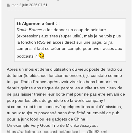
M
mar. 2 juin 2026 07:51
e
s
s
Algernon
a écrit :
↑
a
Radio France
a fait donner un coup de peinture
g
(expression) aux sites (super utile), mais je ne vois plus
e
la fonction RSS en accès direct sur une page. Si j'ai
compris, il faut se créer un compte pour avoir accès aux
podcasts ?
Après un mois et demi d'utilisation du vieux poste de radio ou
du tuner (le oldschool fonctionne encore), je constate comme
toi que Radio France après avoir virer les bons humoristes
depuis quinze ans risque de perdre les auditeurs soucieux de
ne pas laisser trainer leur boite mèl pour ne pas être envahi de
pub pour les têtes de gondole de la world company !
si comme moi tu as conservé quelques liens xml d'émissions,
tu peux toujours povcastré sans être fiché ou envahi de pub
pour la junk food ou les gadgets de Chine !
Un exemple Very Good Trip de Michka Assayas :
https://radiofrance-podcast.net/podcast ... 76df92.xml