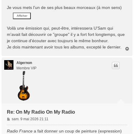
Je vous mets l'un de ses plus beaux morceaux (à mon sens)
Voilà une émission qui, peut-être, intéressera U'Sam qui
m'avait fait découvrir ce "groupe" il y a fort fort longtemps, que
je continue d'écouter avec toujours le même bonheur.
Je dois maintenant avoir tous les albums, excepté le dernier.
H
a
u
t
Algernon
Membre VIP
Re: On My Radio On My Radio
M
sam. 9 mai 2026 21:11
e
s
Radio France
a fait donner un coup de peinture (expression)