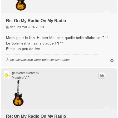
Re: On My Radio On My Radio
M
ven. 29 mai 2026 20:23
e
s
Merci pour le lien. Hubert Mounier, quelle belle affaire ce fût !
s
Le Soleil est là : sans blague !?! ^^
a
Et nia un peu de live.
g
e
Je ne suis pas trop vieux pour ces conneries.
H
a
u
t
gabuzomeuzomeu
Membre VIP
Re: On My Radio On My Radio