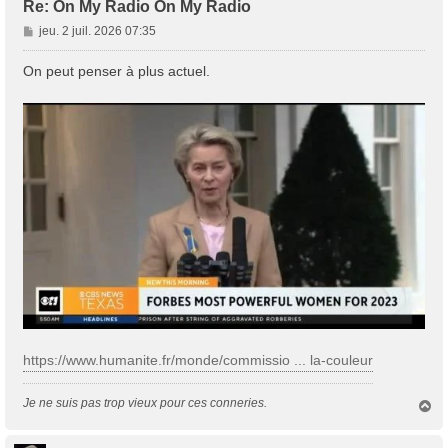
Re: On My Radio On My Radio
M
jeu. 2 juil. 2026 07:35
e
s
On peut penser à plus actuel.
s
a
g
e
https://www.humanite.fr/monde/commissio ... la-couleur
Je ne suis pas trop vieux pour ces conneries.
H
a
u