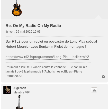
Re: On My Radio On My Radio
M
ven. 29 mai 2026 19:03
e
s
Sur RTL2 pour un replet ou povcastré de Long Play spécial
s
Hubert Mounier avec Benjamin Piolet de montagne !
a
g
https://www.rtl2.fr/programmes/Long-Pla ... bclid=IwY2
e
L'humour est le seul vaccin contre la connerie… Le con lui n’a
jamais trouvé la pharmacie ! (Aphorismes et Blues - Pierre
Perret 2020)
H
a
u
t
Algernon
Membre VIP