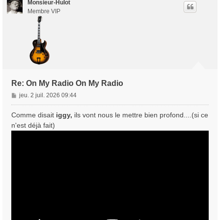
t
Monsieur-Hulot
Membre VIP
Re: On My Radio On My Radio
M
jeu. 2 juil. 2026 09:44
e
s
Comme disait
iggy,
ils vont nous le mettre bien profond....(si ce
s
n'est déjà fait)
a
g
e