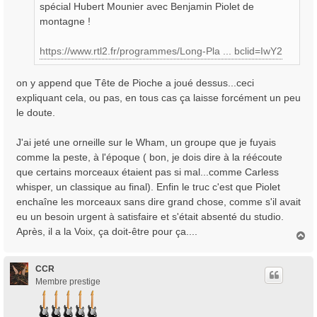
spécial Hubert Mounier avec Benjamin Piolet de
e
montagne !
https://www.rtl2.fr/programmes/Long-Pla ... bclid=IwY2
on y append que Tête de Pioche a joué dessus...ceci
expliquant cela, ou pas, en tous cas ça laisse forcément un peu
le doute.
J'ai jeté une orneille sur le Wham, un groupe que je fuyais
comme la peste, à l'époque ( bon, je dois dire à la réécoute
que certains morceaux étaient pas si mal...comme Carless
whisper, un classique au final). Enfin le truc c'est que Piolet
enchaîne les morceaux sans dire grand chose, comme s'il avait
eu un besoin urgent à satisfaire et s'était absenté du studio.
Après, il a la Voix, ça doit-être pour ça....
H
a
u
t
CCR
Membre prestige