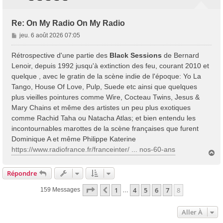
Re: On My Radio On My Radio
M
jeu. 6 août 2026 07:05
e
s
Rétrospective d'une partie des
Black Sessions
de Bernard
s
Lenoir, depuis 1992 jusqu'à extinction des feu, courant 2010 et
a
quelque , avec le gratin de la scène indie de l'époque: Yo La
g
Tango, House Of Love, Pulp, Suede etc ainsi que quelques
e
plus vieilles pointures comme Wire, Cocteau Twins, Jesus &
Mary Chains et même des artistes un peu plus exotiques
comme Rachid Taha ou Natacha Atlas; et bien entendu les
incontournables marottes de la scène françaises que furent
Dominique A et même Philippe Katerine
https://www.radiofrance.fr/franceinter/ ... nos-60-ans
H
a
u
Répondre
t
Page
8
Sur
8
1
4
5
6
7
8
Précédente
159 Messages
…
Aller À