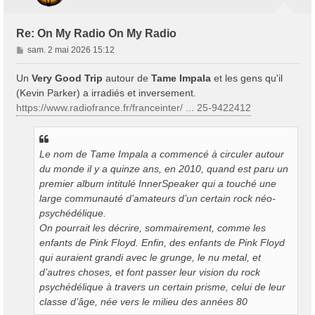
Re: On My Radio On My Radio
M
sam. 2 mai 2026 15:12
e
s
Un
Very Good Trip
autour de
Tame Impala
et les gens qu'il
s
(Kevin Parker) a irradiés et inversement.
a
https://www.radiofrance.fr/franceinter/ ... 25-9422412
g
e
Le nom de Tame Impala a commencé à circuler autour
du monde il y a quinze ans, en 2010, quand est paru un
premier album intitulé InnerSpeaker qui a touché une
large communauté d’amateurs d’un certain rock néo-
psychédélique.
On pourrait les décrire, sommairement, comme les
enfants de Pink Floyd. Enfin, des enfants de Pink Floyd
qui auraient grandi avec le grunge, le nu metal, et
d’autres choses, et font passer leur vision du rock
psychédélique à travers un certain prisme, celui de leur
classe d’âge, née vers le milieu des années 80