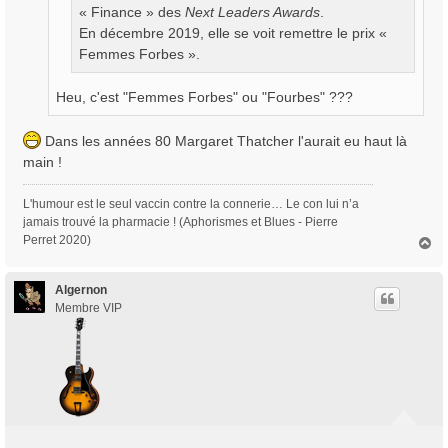
« Finance » des
Next Leaders Awards
.
En décembre 2019, elle se voit remettre le prix «
Femmes Forbes ».
Heu, c'est "Femmes Forbes" ou "Fourbes" ???
Dans les années 80 Margaret Thatcher l'aurait eu haut là
main !
L'humour est le seul vaccin contre la connerie… Le con lui n’a
jamais trouvé la pharmacie ! (Aphorismes et Blues - Pierre
Perret 2020)
H
a
u
t
Algernon
Membre VIP