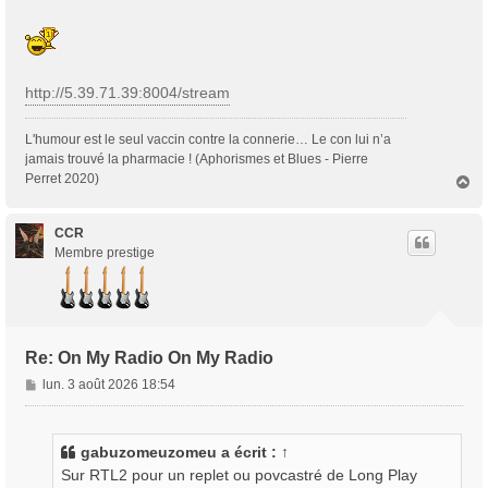
http://5.39.71.39:8004/stream
L'humour est le seul vaccin contre la connerie… Le con lui n’a
jamais trouvé la pharmacie ! (Aphorismes et Blues - Pierre
Perret 2020)
H
a
u
t
CCR
Membre prestige
Re: On My Radio On My Radio
M
lun. 3 août 2026 18:54
e
s
s
gabuzomeuzomeu
a écrit :
↑
a
Sur RTL2 pour un replet ou povcastré de Long Play
g