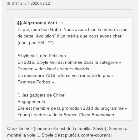
M
mar. 2 juin 2026 09:12
e
s
s
Algernon
a écrit :
↑
a
Et oui, mon bon Gabu. Nous avons bien la même vision
g
de cette "évolution" d'un média que nous avons chéri
e
(non, pas FM ! ^^)
Sibyle Veil, née Petitjean :
En 2016, Sibyle Veil est nommée dans la catégorie «
Finance » des
Next Leaders Awards
.
En décembre 2019, elle se voit remettre le prix «
Femmes Forbes ».
"...les gadgets de Chine"
Engagements
Elle est membre de la promotion 2018 du programme «
Young Leaders » de la
France China Foundation
.
Chez les Veil (comme elle est de la famille, Sibyle), Simone a
montré la voie ... Sibyle c'est plutôt à contre-courant !