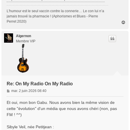
L'humour est le seul vaccin contre la connerie… Le con lui n’a
jamais trouvé la pharmacie ! (Aphorismes et Blues - Pierre
Perret 2020)
H
a
u
t
Algernon
Membre VIP
Re: On My Radio On My Radio
M
mar. 2 juin 2026 08:40
e
s
Et oui, mon bon Gabu. Nous avons bien la même vision de
s
cette "évolution" d'un média que nous avons chéri (non, pas
a
FM ! ^^)
g
e
Sibyle Veil, née Petitjean :