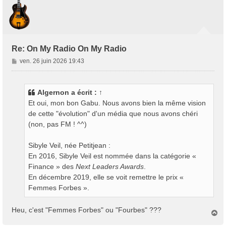
Re: On My Radio On My Radio
M
ven. 26 juin 2026 19:43
e
s
s
Algernon
a écrit :
↑
a
Et oui, mon bon Gabu. Nous avons bien la même vision
g
de cette "évolution" d'un média que nous avons chéri
e
(non, pas FM ! ^^)
Sibyle Veil, née Petitjean :
En 2016, Sibyle Veil est nommée dans la catégorie «
Finance » des
Next Leaders Awards
.
En décembre 2019, elle se voit remettre le prix «
Femmes Forbes ».
Heu, c'est "Femmes Forbes" ou "Fourbes" ???
H
a