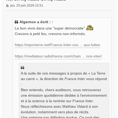
M
jeu. 25 juin 2026 15:51
e
s
s
Algernon
a écrit :
↑
a
Le bon vivre dans une "super démocratie"
g
Crevons à petit feu, crevons non-informés.
e
https://reporterre.net/France-Inter-cou ... aux-luttes
https://mediateur.radiofrance.com/chain ... nce-inter/
A la suite de vos messages à propos de « La Terre
au carré », la direction de
France Inter
vous répond
:
Bien entendu, chers auditeurs, vous retrouverez
une émission quotidienne dédiée à l’environnement
et à la science à la rentrée sur
France Inter
.
Nous réfléchissons avec Mathieu Vidard à son
évolution, notamment vers plus de récits.
Une antenne par définition évolue. Ce sont des