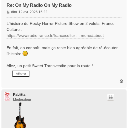
Re: On My Radio On My Radio
M
dim. 12 avr. 2026 16:22
e
s
L'histoire du Rocky Horror Picture Show en 2 volets. France
s
Culture :
a
https://www.radiofrance.fr/francecultur ... mene#about
g
e
En fait, on connaît, mais ça reste bien agréable de ré-écouter
l'histoire
Allez, un petit Sweet Transvestite pour la route !
H
a
u
t
Pablitta
Modérateur