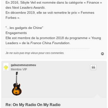
En 2016, Sibyle Veil est nommée dans la catégorie « Finance »
des
Next Leaders Awards
.
En décembre 2019, elle se voit remettre le prix « Femmes
Forbes ».
"...les gadgets de Chine"
Engagements
Elle est membre de la promotion 2018 du programme « Young
Leaders » de la
France China Foundation
.
Je ne suis pas trop vieux pour ces conneries.
H
a
u
t
gabuzomeuzomeu
Membre VIP
Re: On My Radio On My Radio