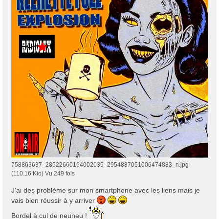
758863637_28522660164002035_2954887051006474883_n.jpg
(110.16 Kio) Vu 249 fois
J'ai des problème sur mon smartphone avec les liens mais je
vais bien réussir à y arriver
Bordel à cul de neuneu !