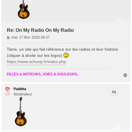
Re: On My Radio On My Radio
M
mar. 17 févr. 2026 08:37
e
s
Tiens, un site qui fait référence sur les radios et leur histoire
s
(cliquer à droite sur les logos)
a
https://www.schoop.fr/index.php
g
e
FILLES & MOTEURS, JOIES & DOULEURS.
H
a
u
t
Pablitta
Modérateur