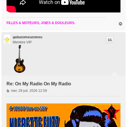
FILLES & MOTEURS, JOIES & DOULEURS.
H
a
u
t
gabuzomeuzomeu
Membre VIP
Re: On My Radio On My Radio
M
mer. 29 juil. 2026 12:59
e
s
s
a
g
e