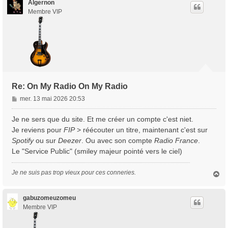
t
Algernon
Membre VIP
Re: On My Radio On My Radio
M
mer. 13 mai 2026 20:53
e
s
Je ne sers que du site. Et me créer un compte c'est niet.
s
Je reviens pour
FIP
> réécouter un titre, maintenant c'est sur
a
Spotify
ou sur
Deezer
. Ou avec son compte
Radio France
.
g
Le "Service Public" (smiley majeur pointé vers le ciel)
e
Je ne suis pas trop vieux pour ces conneries.
H
a
u
t
gabuzomeuzomeu
Membre VIP