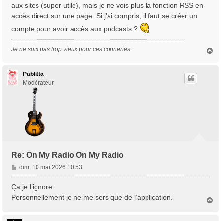
s
aux sites (super utile), mais je ne vois plus la fonction RSS en
a
accès direct sur une page. Si j'ai compris, il faut se créer un
g
compte pour avoir accès aux podcasts ?
e
Je ne suis pas trop vieux pour ces conneries.
H
a
u
t
Pablitta
Modérateur
Re: On My Radio On My Radio
M
dim. 10 mai 2026 10:53
e
s
Ça je l’ignore.
s
Personnellement je ne me sers que de l’application.
H
a
a
g
u
e