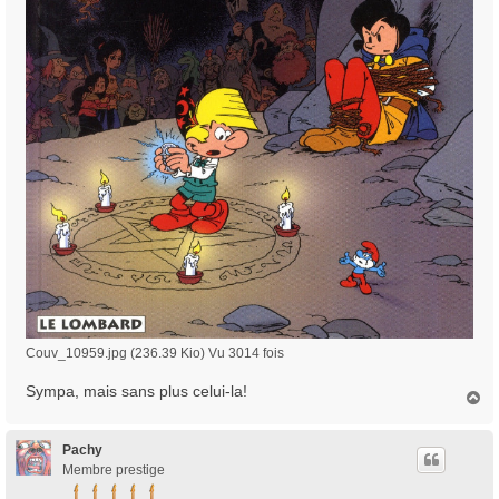
Couv_10959.jpg (236.39 Kio) Vu 3014 fois
Sympa, mais sans plus celui-la!
H
a
u
t
Pachy
Membre prestige