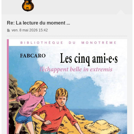
Re: La lecture du moment ...
M
ven. 8 mai 2026 15:42
e
s
s
a
g
e