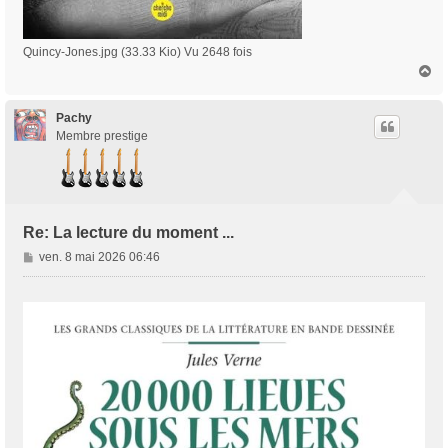
Quincy-Jones.jpg (33.33 Kio) Vu 2648 fois
H
a
u
t
Pachy
Membre prestige
Re: La lecture du moment ...
M
ven. 8 mai 2026 06:46
e
s
s
a
g
e