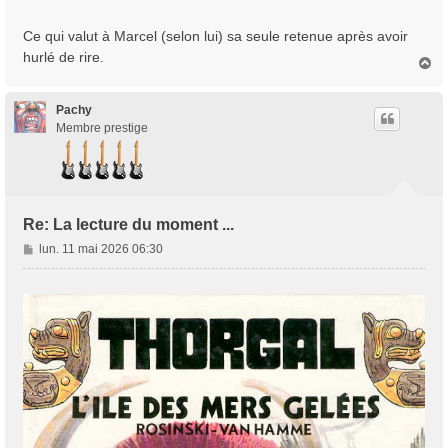
Ce qui valut à Marcel (selon lui) sa seule retenue après avoir
hurlé de rire.
H
a
u
t
Pachy
Membre prestige
Re: La lecture du moment ...
M
lun. 11 mai 2026 06:30
e
s
s
a
g
e