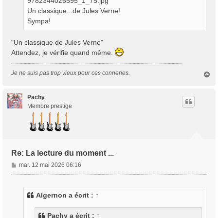
9782344026595_1_75.jpg
g
Un classique...de Jules Verne!
e
Sympa!
"Un classique de Jules Verne"
Attendez, je vérifie quand même.
Je ne suis pas trop vieux pour ces conneries.
H
a
u
t
Pachy
Membre prestige
Re: La lecture du moment ...
M
mar. 12 mai 2026 06:16
e
s
s
Algernon
a écrit :
↑
a
g
Pachy
a écrit :
↑
e