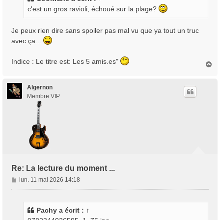
a
c'est un gros ravioli, échoué sur la plage?
g
e
Je peux rien dire sans spoiler pas mal vu que ya tout un truc
avec ça...
Indice : Le titre est: Les 5 amis.es"
H
a
u
t
Algernon
Membre VIP
Re: La lecture du moment ...
M
lun. 11 mai 2026 14:18
e
s
s
Pachy
a écrit :
↑
a