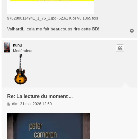
9782800114941_1_75_1.jpg (52.61 Kio) Vu 1365 fois
Valhardi...cela me fait beaucoups rire cette BD!
H
a
u
t
nunu
Modérateur
Re: La lecture du moment ...
M
dim. 31 mai 2026 12:50
e
s
s
a
g
e