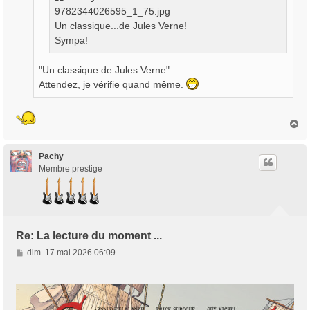
9782344026595_1_75.jpg
Un classique...de Jules Verne!
Sympa!
"Un classique de Jules Verne"
Attendez, je vérifie quand même.
H
a
u
t
Pachy
Membre prestige
Re: La lecture du moment ...
M
dim. 17 mai 2026 06:09
e
s
s
a