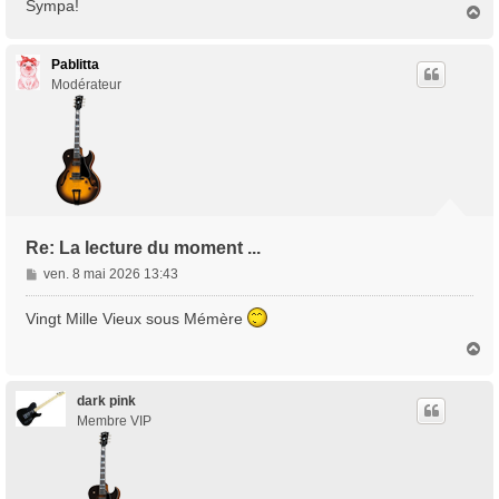
Sympa!
H
a
u
t
Pablitta
Modérateur
Re: La lecture du moment ...
M
ven. 8 mai 2026 13:43
e
s
Vingt Mille Vieux sous Mémère
s
H
a
a
g
u
e
t
dark pink
Membre VIP