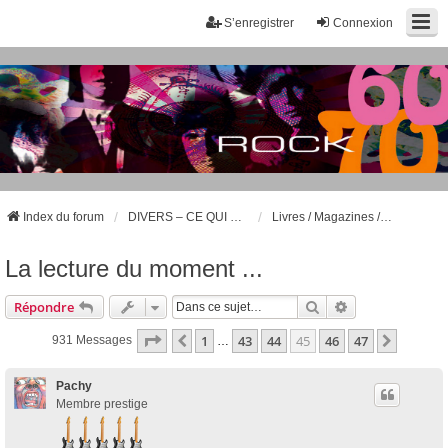
S’enregistrer
Connexion
Index du forum
DIVERS – CE QUI NE CONCERNE PAS LA MUSIQUE DES ANNÉES 60 ET 70
Livres / Magazines / BD
La lecture du moment ...
Rechercher
Recherche Avan
Répondre
Page
45
Sur
47
1
43
44
45
46
47
Précédente
Suivant
931 Messages
…
Pachy
Membre prestige