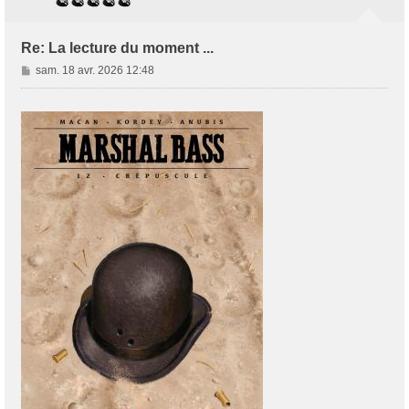
Re: La lecture du moment ...
M
sam. 18 avr. 2026 12:48
e
s
s
a
g
e