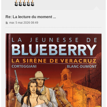
Re: La lecture du moment ...
M
mar. 5 mai 2026 08:49
e
s
s
a
g
e