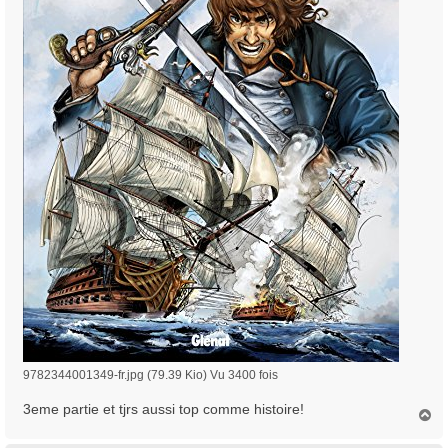
9782344001349-fr.jpg (79.39 Kio) Vu 3400 fois
3eme partie et tjrs aussi top comme histoire!
H
a
u