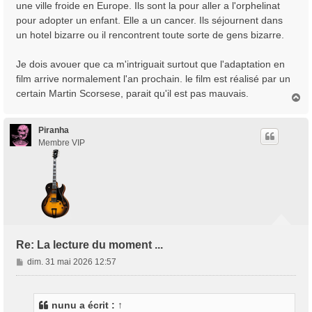
une ville froide en Europe. Ils sont la pour aller a l'orphelinat
pour adopter un enfant. Elle a un cancer. Ils séjournent dans
un hotel bizarre ou il rencontrent toute sorte de gens bizarre.
Je dois avouer que ca m'intriguait surtout que l'adaptation en
film arrive normalement l'an prochain. le film est réalisé par un
certain Martin Scorsese, parait qu'il est pas mauvais.
H
a
u
t
Piranha
Membre VIP
Re: La lecture du moment ...
M
dim. 31 mai 2026 12:57
e
s
s
nunu
a écrit :
↑
a