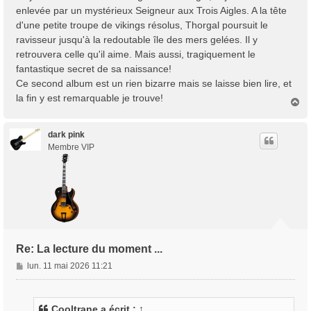
enlevée par un mystérieux Seigneur aux Trois Aigles. A la tête
d'une petite troupe de vikings résolus, Thorgal poursuit le
ravisseur jusqu'à la redoutable île des mers gelées. Il y
retrouvera celle qu'il aime. Mais aussi, tragiquement le
fantastique secret de sa naissance!
Ce second album est un rien bizarre mais se laisse bien lire, et
la fin y est remarquable je trouve!
H
a
u
t
dark pink
Membre VIP
Re: La lecture du moment ...
M
lun. 11 mai 2026 11:21
e
s
s
Cooltrane
a écrit :
↑