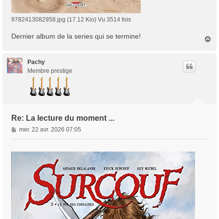
9782413082958.jpg (17.12 Kio) Vu 3514 fois
Dernier album de la series qui se termine!
H
a
u
t
Pachy
Membre prestige
Re: La lecture du moment ...
M
mer. 22 avr. 2026 07:05
e
s
s
a
g
e