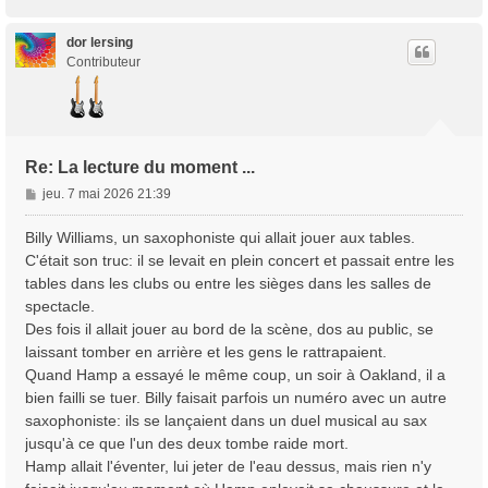
a
u
t
dor lersing
Contributeur
Re: La lecture du moment ...
M
jeu. 7 mai 2026 21:39
e
s
Billy Williams, un saxophoniste qui allait jouer aux tables.
s
C'était son truc: il se levait en plein concert et passait entre les
a
tables dans les clubs ou entre les sièges dans les salles de
g
spectacle.
e
Des fois il allait jouer au bord de la scène, dos au public, se
laissant tomber en arrière et les gens le rattrapaient.
Quand Hamp a essayé le même coup, un soir à Oakland, il a
bien failli se tuer. Billy faisait parfois un numéro avec un autre
saxophoniste: ils se lançaient dans un duel musical au sax
jusqu'à ce que l'un des deux tombe raide mort.
Hamp allait l'éventer, lui jeter de l'eau dessus, mais rien n'y