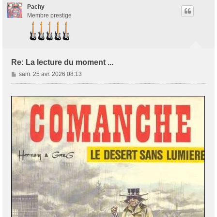
t
Pachy
Membre prestige
Re: La lecture du moment ...
M
sam. 25 avr. 2026 08:13
e
s
s
a
g
e