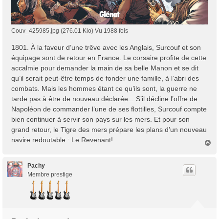
Couv_425985.jpg (276.01 Kio) Vu 1988 fois
1801. À la faveur d’une trêve avec les Anglais, Surcouf et son
équipage sont de retour en France. Le corsaire profite de cette
accalmie pour demander la main de sa belle Manon et se dit
qu’il serait peut-être temps de fonder une famille, à l’abri des
combats. Mais les hommes étant ce qu’ils sont, la guerre ne
tarde pas à être de nouveau déclarée... S’il décline l’offre de
Napoléon de commander l’une de ses flottilles, Surcouf compte
bien continuer à servir son pays sur les mers. Et pour son
grand retour, le Tigre des mers prépare les plans d’un nouveau
navire redoutable : Le Revenant!
H
a
u
t
Pachy
Membre prestige