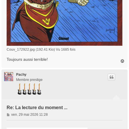
Couv_172922.jpg (192.41 Kio) Vu 1685 fois
Toujours aussi terrible!
H
a
u
t
Pachy
Membre prestige
Re: La lecture du moment ...
M
ven. 29 mai 2026 11:28
e
s