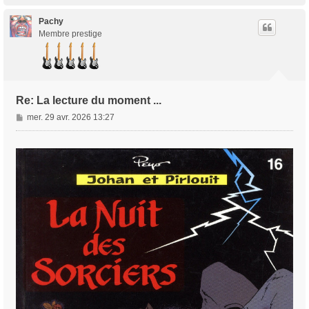
u
t
Pachy
Membre prestige
Re: La lecture du moment ...
M
mer. 29 avr. 2026 13:27
e
s
s
a
g
e