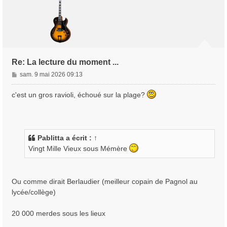
Re: La lecture du moment ...
M
sam. 9 mai 2026 09:13
e
s
c'est un gros ravioli, échoué sur la plage?
s
a
g
e
Pablitta
a écrit :
↑
Vingt Mille Vieux sous Mémère
Ou comme dirait Berlaudier (meilleur copain de Pagnol au
lycée/collège)
20 000 merdes sous les lieux