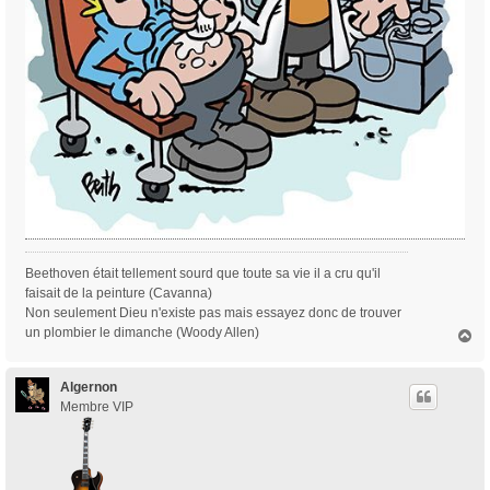
Beethoven était tellement sourd que toute sa vie il a cru qu'il
faisait de la peinture (Cavanna)
Non seulement Dieu n'existe pas mais essayez donc de trouver
un plombier le dimanche (Woody Allen)
H
a
u
t
Algernon
Membre VIP