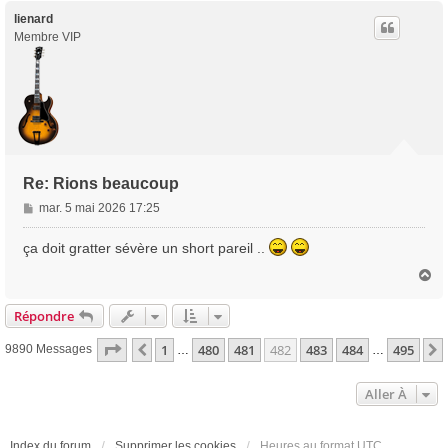
u
t
lienard
Membre VIP
Re: Rions beaucoup
M
mar. 5 mai 2026 17:25
e
s
ça doit gratter sévère un short pareil ..
s
H
a
a
g
u
Répondre
e
t
Page
482
Sur
495
1
480
481
482
483
484
495
Précédente
9890 Messages
…
…
Aller À
Index du forum
Supprimer les cookies
Heures au format
UTC