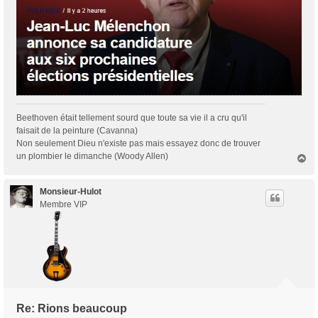
Beethoven était tellement sourd que toute sa vie il a cru qu'il
faisait de la peinture (Cavanna)
Non seulement Dieu n'existe pas mais essayez donc de trouver
un plombier le dimanche (Woody Allen)
H
a
u
t
Monsieur-Hulot
Membre VIP
Re: Rions beaucoup