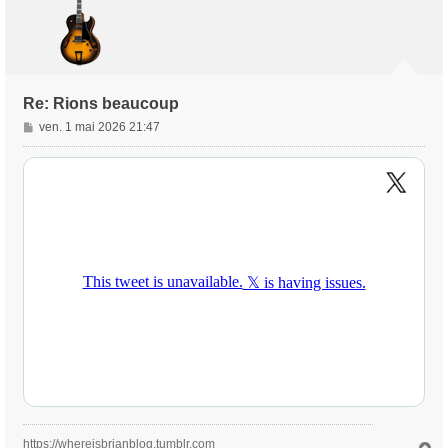
Re: Rions beaucoup
M
ven. 1 mai 2026 21:47
e
s
s
a
g
e
https://whereisbrianblog.tumblr.com
H