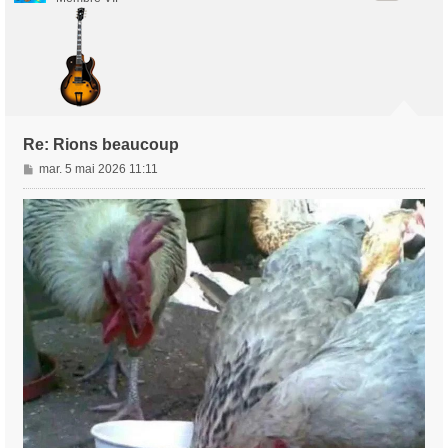
Re: Rions beaucoup
M
mar. 5 mai 2026 11:11
e
s
s
a
g
e