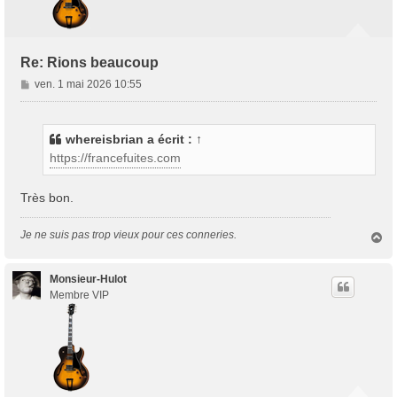
Re: Rions beaucoup
M
ven. 1 mai 2026 10:55
e
s
s
whereisbrian
a écrit :
↑
a
https://francefuites.com
g
e
Très bon.
Je ne suis pas trop vieux pour ces conneries.
H
a
u
t
Monsieur-Hulot
Membre VIP