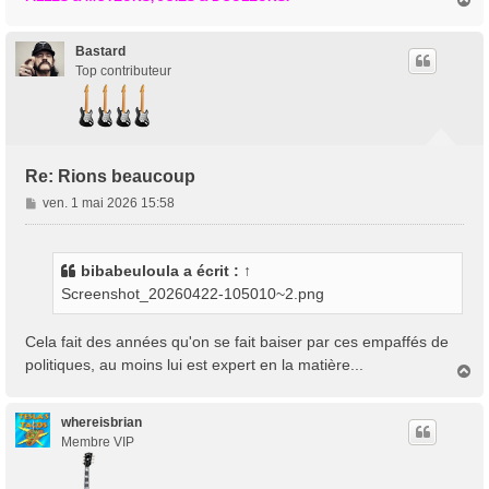
a
u
t
Bastard
Top contributeur
Re: Rions beaucoup
M
ven. 1 mai 2026 15:58
e
s
s
bibabeuloula
a écrit :
↑
a
Screenshot_20260422-105010~2.png
g
e
Cela fait des années qu'on se fait baiser par ces empaffés de
politiques, au moins lui est expert en la matière...
H
a
u
t
whereisbrian
Membre VIP