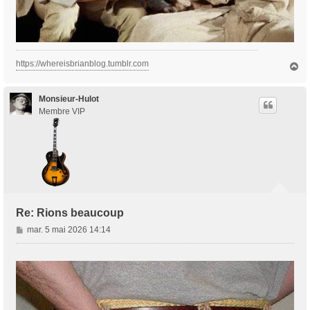
https://whereisbrianblog.tumblr.com
H
a
u
t
Monsieur-Hulot
Membre VIP
Re: Rions beaucoup
M
mar. 5 mai 2026 14:14
e
s
s
a
g
e