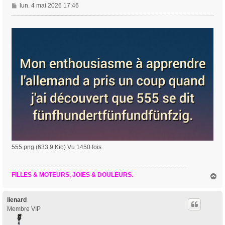
M
lun. 4 mai 2026 17:46
e
s
s
a
g
e
555.png (633.9 Kio) Vu 1450 fois
FILLES & MOTEURS, JOIES & DOULEURS.
H
a
u
t
lienard
Membre VIP