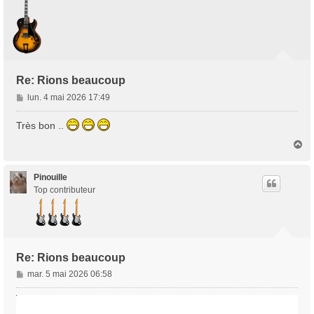
Re: Rions beaucoup
M
lun. 4 mai 2026 17:49
e
s
Très bon ..
s
H
a
a
g
u
e
t
Pinouille
Top contributeur
Re: Rions beaucoup
M
mar. 5 mai 2026 06:58
e
s
s