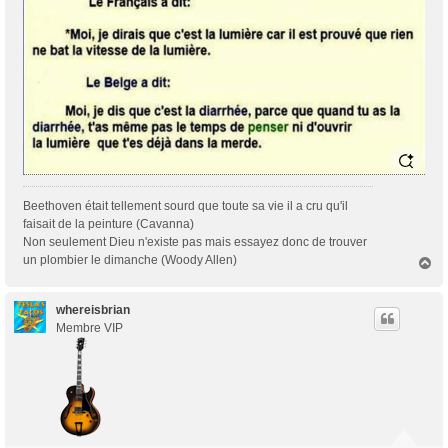
Beethoven était tellement sourd que toute sa vie il a cru qu'il
faisait de la peinture (Cavanna)
Non seulement Dieu n'existe pas mais essayez donc de trouver
un plombier le dimanche (Woody Allen)
H
a
u
t
whereisbrian
Membre VIP