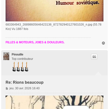
683364943_26898605646423136_872782940127601026_n.jpg (55.78
Kio) Vu 1887 fois
FILLES & MOTEURS, JOIES & DOULEURS.
H
a
u
t
Pinouille
Top contributeur
Re: Rions beaucoup
M
jeu. 30 avr. 2026 16:40
e
s
s
a