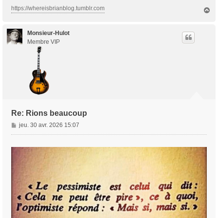
g
https://whereisbrianblog.tumblr.com
H
e
a
u
t
Monsieur-Hulot
Membre VIP
Re: Rions beaucoup
M
jeu. 30 avr. 2026 15:07
e
s
s
a
g
e