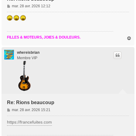
M
mar. 28 avr. 2026 12:12
e
s
s
a
g
FILLES & MOTEURS, JOIES & DOULEURS.
H
e
a
u
t
whereisbrian
Membre VIP
Re: Rions beaucoup
M
mar. 28 avr. 2026 15:21
e
s
https://francefuites.com
s
a