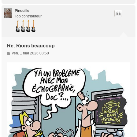
a
u
t
Pinouille
Top contributeur
Re: Rions beaucoup
M
ven. 1 mai 2026 08:58
e
s
s
a
g
e