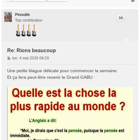
a
u
t
Pinouille
Top contributeur
Re: Rions beaucoup
M
lun. 4 mai 2026 08:20
e
s
Une petite blague délicate pour commencer la semaine.
s
Et ça fera peut-être revenir le Grand GABU :
a
g
e