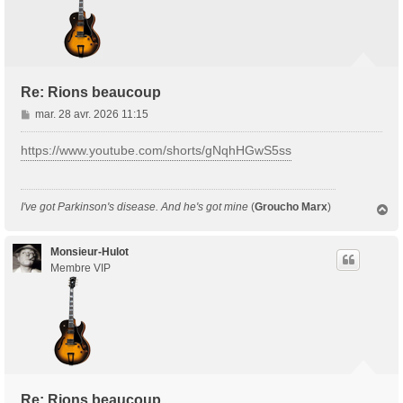
Re: Rions beaucoup
M
mar. 28 avr. 2026 11:15
e
s
https://www.youtube.com/shorts/gNqhHGwS5ss
s
a
g
I've got Parkinson's disease. And he's got mine
(
Groucho Marx
)
H
e
a
u
t
Monsieur-Hulot
Membre VIP
Re: Rions beaucoup