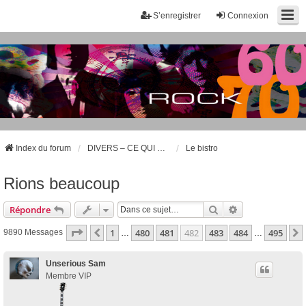
S’enregistrer
Connexion
Index du forum
DIVERS – CE QUI NE CONCERNE PAS LA MUSIQUE DES ANNÉES 60 ET 70
Le bistro
Rions beaucoup
Rechercher
Recherche Avan
Répondre
Page
482
Sur
495
1
480
481
482
483
484
495
Précédente
9890 Messages
…
…
Unserious Sam
Membre VIP