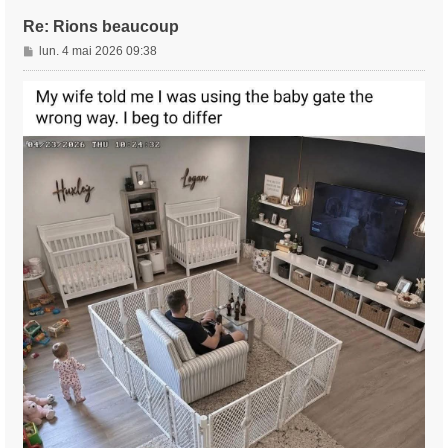
Re: Rions beaucoup
M
lun. 4 mai 2026 09:38
e
s
s
a
g
e