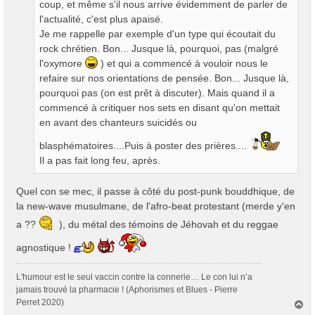
coup, et même s'il nous arrive évidemment de parler de
l'actualité, c'est plus apaisé.
Je me rappelle par exemple d'un type qui écoutait du
rock chrétien. Bon... Jusque là, pourquoi, pas (malgré
l'oxymore
) et qui a commencé à vouloir nous le
refaire sur nos orientations de pensée. Bon... Jusque là,
pourquoi pas (on est prêt à discuter). Mais quand il a
commencé à critiquer nos sets en disant qu'on mettait
en avant des chanteurs suicidés ou
blasphématoires....Puis à poster des prières....
Il a pas fait long feu, après.
Quel con se mec, il passe à côté du post-punk bouddhique, de
la new-wave musulmane, de l'afro-beat protestant (merde y'en
a ??
), du métal des témoins de Jéhovah et du reggae
agnostique !
L'humour est le seul vaccin contre la connerie… Le con lui n’a
jamais trouvé la pharmacie ! (Aphorismes et Blues - Pierre
Perret 2020)
H