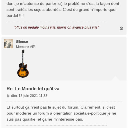
a
dont je m'autorise de parler ici) le problème c'est la façon dont
g
sont traités les sujets abordés. C'est du grand n'importe quoi
e
bordel !!!!
"Plus on pédale moins vite, moins on avance plus vite"
H
a
u
t
Silence
Membre VIP
Re: Le Monde tel qu'il va
M
dim. 13 juin 2021 11:33
e
s
Et surtout ça n'est pas le sujet du forum. Clairement, si c'est
s
pour modérer un forum à orientation sociétale-politique je ne
a
suis pas qualifié, et ça ne m'intéresse pas.
g
e