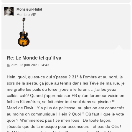
a
u
t
Monsieur-Hulot
Membre VIP
Re: Le Monde tel qu'il va
M
dim. 13 juin 2021 14:43
e
s
Hein, quoi, qu'est-ce qui s'passe ? 31° à l'ombre et au nord, je
s
sors de la sieste, ça joue au tennis dans les Tévé de ma rue, je
a
me gratte les poils du torse, j'ouvre le forum, ...j'ai les yeux
g
collés, café! Quand j’apprends sur FB qu'un forumeur voisin en
e
faibles Kilomètres, se fait chier tout seul dans sa piscine !!!
Merci de l'invit ! Y a plus de politesse, au plus on est connectés
au moins on communique ! Hein ? Quoi ? Où faut il que je vote
quoi ? M'emmerdez pas ! Je m'en fous ! De toute façon,
j'écoute que de la musique pour ascenseurs ! et pas du Otis !