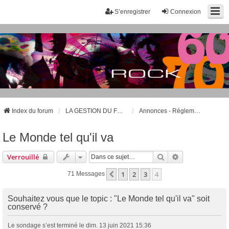
S’enregistrer
Connexion
Index du forum
LA GESTION DU FORUM – LES PRÉSENTATIONS
Annonces - Réglements et charte du forum
Le Monde tel qu'il va
Rechercher
Recherche Ava
Verrouillé
1
2
3
4
Précédente
71 Messages
Souhaitez vous que le topic : "Le Monde tel qu'il va" soit
conservé ?
Le sondage s’est terminé le dim. 13 juin 2021 15:36