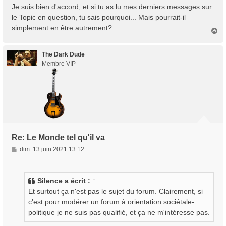
Je suis bien d'accord, et si tu as lu mes derniers messages sur
le Topic en question, tu sais pourquoi... Mais pourrait-il
simplement en être autrement?
H
a
u
t
The Dark Dude
Membre VIP
Re: Le Monde tel qu'il va
M
dim. 13 juin 2021 13:12
e
s
s
Silence
a écrit :
↑
a
Et surtout ça n'est pas le sujet du forum. Clairement, si
g
c'est pour modérer un forum à orientation sociétale-
e
politique je ne suis pas qualifié, et ça ne m'intéresse pas.