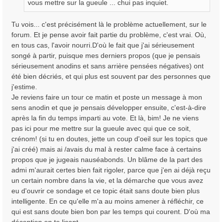
vous mettre sur la gueule ... chui pas inquiet.
e
Tu vois... c'est précisément là le problème actuellement, sur le
forum. Et je pense avoir fait partie du problème, c'est vrai. Où,
en tous cas, l'avoir nourri.D'où le fait que j'ai sérieusement
songé à partir, puisque mes derniers propos (que je pensais
sérieusement anodins et sans arrière pensées négatives) ont
été bien décriés, et qui plus est souvent par des personnes que
j'estime.
Je reviens faire un tour ce matin et poste un message à mon
sens anodin et que je pensais développer ensuite, c'est-à-dire
après la fin du temps imparti au vote. Et là, bim! Je ne viens
pas ici pour me mettre sur la gueule avec qui que ce soit,
crénom! (si tu en doutes, jette un coup d'oeil sur les topics que
j'ai créé) mais ai /avais du mal à rester calme face à certains
propos que je jugeais nauséabonds. Un blâme de la part des
admi m'aurait certes bien fait rigoler, parce que j'en ai déjà reçu
un certain nombre dans la vie, et la démarche que vous avez
eu d'ouvrir ce sondage et ce topic était sans doute bien plus
intelligente. En ce qu'elle m'a au moins amener à réfléchir, ce
qui est sans doute bien bon par les temps qui courent. D'où ma