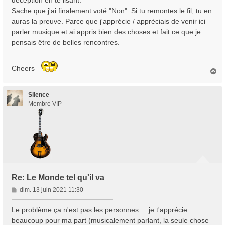
déception en te lisant.
Sache que j'ai finalement voté "Non". Si tu remontes le fil, tu en
auras la preuve. Parce que j'apprécie / appréciais de venir ici
parler musique et ai appris bien des choses et fait ce que je
pensais être de belles rencontres.
Cheers
H
a
u
t
Silence
Membre VIP
Re: Le Monde tel qu'il va
M
dim. 13 juin 2021 11:30
e
s
Le problème ça n'est pas les personnes ... je t'apprécie
s
beaucoup pour ma part (musicalement parlant, la seule chose