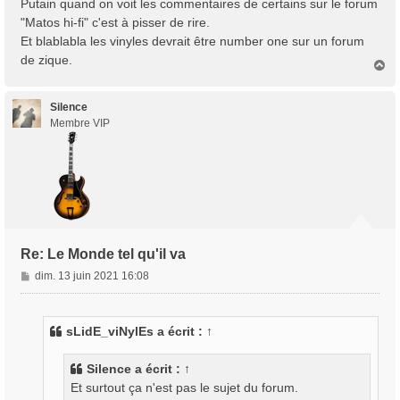
Putain quand on voit les commentaires de certains sur le forum
"Matos hi-fi" c'est à pisser de rire.
Et blablabla les vinyles devrait être number one sur un forum
de zique.
H
a
u
t
Silence
Membre VIP
Re: Le Monde tel qu'il va
M
dim. 13 juin 2021 16:08
e
s
s
sLidE_viNylEs
a écrit :
↑
a
g
Silence
a écrit :
↑
e
Et surtout ça n'est pas le sujet du forum.