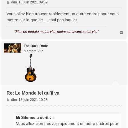
M
dim. 13 juin 2021 09:59
e
s
Vous allez bien trouver rapidement un autre endroit pour vous
s
mettre sur la gueule ... chui pas inquiet.
a
g
"Plus on pédale moins vite, moins on avance plus vite"
H
e
a
u
t
The Dark Dude
Membre VIP
Re: Le Monde tel qu'il va
M
dim. 13 juin 2021 10:28
e
s
s
Silence
a écrit :
↑
a
Vous allez bien trouver rapidement un autre endroit pour
g