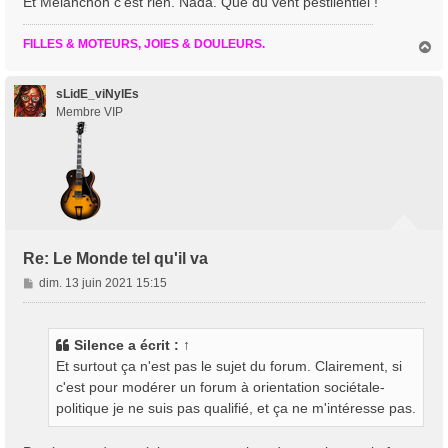
Et Mélanchon c'est rien. Nada. Que du vent pestilentiel !
FILLES & MOTEURS, JOIES & DOULEURS.
H
a
u
t
sLidE_viNylEs
Membre VIP
Re: Le Monde tel qu'il va
M
dim. 13 juin 2021 15:15
e
s
s
Silence
a écrit :
↑
a
Et surtout ça n'est pas le sujet du forum. Clairement, si
g
c'est pour modérer un forum à orientation sociétale-
e
politique je ne suis pas qualifié, et ça ne m'intéresse pas.