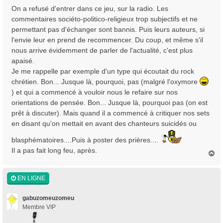
On a refusé d'entrer dans ce jeu, sur la radio. Les
commentaires sociéto-politico-religieux trop subjectifs et ne
permettant pas d'échanger sont bannis. Puis leurs auteurs, si
l'envie leur en prend de recommencer. Du coup, et même s'il
nous arrive évidemment de parler de l'actualité, c'est plus
apaisé.
Je me rappelle par exemple d'un type qui écoutait du rock
chrétien. Bon... Jusque là, pourquoi, pas (malgré l'oxymore
) et qui a commencé à vouloir nous le refaire sur nos
orientations de pensée. Bon... Jusque là, pourquoi pas (on est
prêt à discuter). Mais quand il a commencé à critiquer nos sets
en disant qu'on mettait en avant des chanteurs suicidés ou
blasphématoires....Puis à poster des prières....
Il a pas fait long feu, après.
H
a
u
t
EN LIGNE
gabuzomeuzomeu
Membre VIP