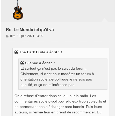
Re: Le Monde tel qu'il va
M
dim. 13 juin 2021 13:20
e
s
s
The Dark Dude
a écrit :
↑
a
g
Silence
a écrit :
↑
e
Et surtout ça n'est pas le sujet du forum.
Clairement, si c'est pour modérer un forum à
orientation sociétale-politique je ne suis pas
qualifié, et ça ne m'intéresse pas.
On a refusé d'entrer dans ce jeu, sur la radio. Les
commentaires sociéto-politico-religieux trop subjectifs et
ne permettant pas d'échanger sont bannis. Puis leurs
auteurs, si l'envie leur en prend de recommencer. Du