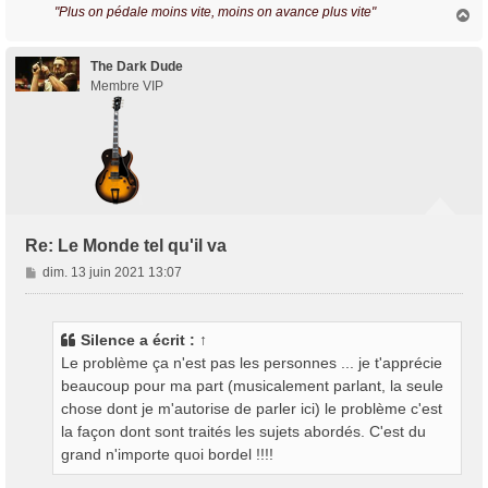
"Plus on pédale moins vite, moins on avance plus vite"
H
a
u
t
The Dark Dude
Membre VIP
Re: Le Monde tel qu'il va
M
dim. 13 juin 2021 13:07
e
s
s
Silence
a écrit :
↑
a
Le problème ça n'est pas les personnes ... je t'apprécie
g
beaucoup pour ma part (musicalement parlant, la seule
e
chose dont je m'autorise de parler ici) le problème c'est
la façon dont sont traités les sujets abordés. C'est du
grand n'importe quoi bordel !!!!