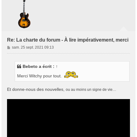
Re: La charte du forum - À lire impérativement, merci
M
sam. 25 sept. 2021 09:13
e
s
s
Bebeto
a écrit :
↑
a
g
Merci Witchy pour tout.
e
Et donne-nous des nouvelles,
...
ou au moins un signe de vie