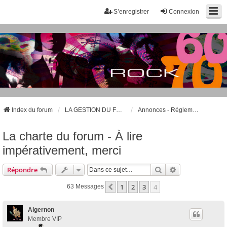
S’enregistrer
Connexion
Index du forum
LA GESTION DU FORUM – LES PRÉSENTATIONS
Annonces - Réglements et charte du forum
La charte du forum - À lire
impérativement, merci
Rechercher
Recherche Avan
Répondre
1
2
3
4
Précédente
63 Messages
Algernon
Membre VIP