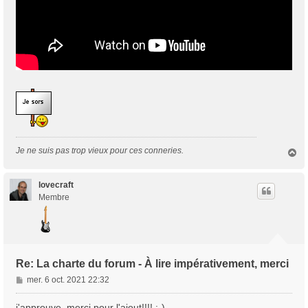
Je ne suis pas trop vieux pour ces conneries.
H
a
u
t
lovecraft
Membre
Re: La charte du forum - À lire impérativement, merci
M
mer. 6 oct. 2021 22:32
e
s
j'approuve, merci pour l'ajout!!!! :-)