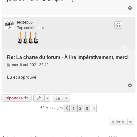
s
H
a
a
g
u
e
t
ledzep56
Top contributeur
Re: La charte du forum - À lire impérativement, merci
M
mer. 6 oct. 2021 22:42
e
s
Lu et approuvé
s
H
a
a
g
u
Répondre
e
t
1
2
3
4
Précédente
63 Messages
Aller À